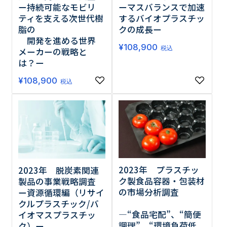
ー持続可能なモビリ
ーマスバランスで加速
ティを支える次世代樹
するバイオプラスチッ
脂の
クの成長ー
開発を進める世界
¥
108,900
税込
メーカーの戦略と
は？ー
¥
108,900
税込
2023年 プラスチッ
2023年 脱炭素関連
ク製食品容器・包装材
製品の事業戦略調査
の市場分析調査
ー資源循環編（リサイ
クルプラスチック/バ
―“食品宅配”、“簡便
イオマスプラスチッ
調理”、“環境負荷低
ク）ー