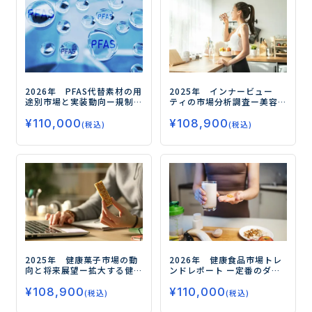
2026年 PFAS代替素材の用
2025年 インナービュー
途別市場と実装動向
ー規制
ティの市場分析調査
ー美容
対応の先にある高機能化と
と健康の融合が市場拡大の
¥
110,000
¥
108,900
実装力競争の勝ち筋ー
鍵ー
(税込)
(税込)
2025年 健康菓子市場の動
2026年 健康食品市場トレ
向と将来展望
ー拡大する健
ンドレポート
ー定番のダイ
康需要、今後の注目領域と
エット、睡眠から注目の
¥
108,900
¥
110,000
はー
フェムケア、グミサプリまで
(税込)
(税込)
データで読み解く市場の未
来ー