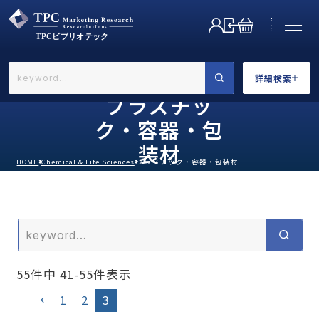
詳細検索
←戻る
詳細検索
プラスチッ
ク・容器・包
装材
HOME
Chemical & Life Sciences
プラスチック・容器・包装材
業界で選ぶ
55
件中
41
-
55
件表示
カテゴリで選ぶ
1
2
3