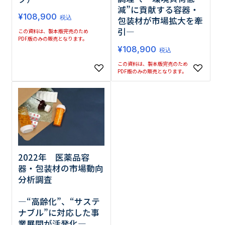
減”に貢献する容器・
¥
108,900
税込
包装材が市場拡大を牽
引―
この資料は、製本版完売のため
PDF版のみの販売となります。
¥
108,900
税込
この資料は、製本版完売のため
PDF版のみの販売となります。
2022年 医薬品容
器・包装材の市場動向
分析調査
―“高齢化”、“サステ
ナブル”に対応した事
業展開が活発化―