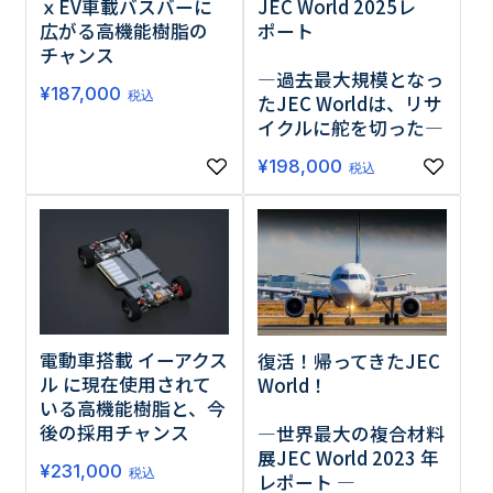
ｘEV車載バスバーに
JEC World 2025レ
広がる高機能樹脂の
ポート
チャンス
―過去最大規模となっ
¥
187,000
税込
たJEC Worldは、リサ
イクルに舵を切った―
¥
198,000
税込
電動車搭載 イーアクス
復活！帰ってきたJEC
ル に現在使用されて
World！
いる高機能樹脂と、今
後の採用チャンス
―世界最大の複合材料
展JEC World 2023 年
¥
231,000
税込
レポート ―