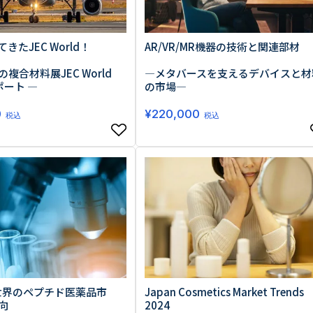
AR/VR/MR機器の技術と関連部材
きたJEC World！
―メタバースを支えるデバイスと材
複合材料展JEC World
の市場―
ポート ―
¥
220,000
0
税込
税込
 世界のペプチド医薬品市
Japan Cosmetics Market Trends
向
2024