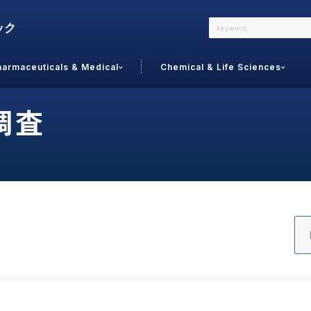
harmaceuticals & Medical
Chemical & Life Sciences
よくあるご質問
メールでのお問い合わせ
調査
詳しくはこちら
お問い合わせ
カテゴリで選ぶ
調査の種
 Food
トッ
通販
ご利
サプリ
よく
美容
シニア
お問
リセット
検索する
女性・フェムケア
オーラル
コー