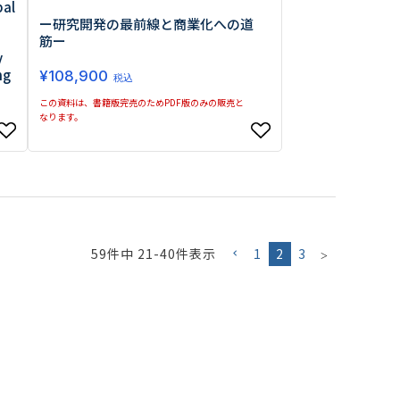
bal
ー研究開発の最前線と商業化への道
筋ー
y
ng
¥
108,900
税込
この資料は、書籍版完売のためPDF版のみの販売と
なります。
59
件中
21
-
40
件表示
1
2
3