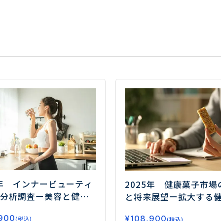
5年 インナービューティ
2025年 健康菓子市場
分析調査
ー美容と健康
と将来展望
ー拡大する
が市場拡大の鍵ー
要、今後の注目領域と
900
¥
108,900
(税込)
(税込)