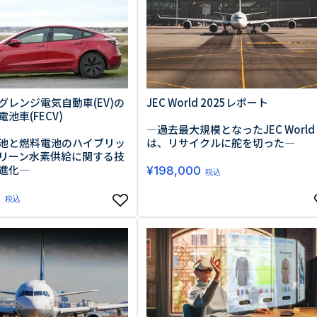
グレンジ電気自動車(EV)の
JEC World 2025レポート
池車(FECV)
―過去最大規模となったJEC World
池と燃料電池のハイブリッ
は、リサイクルに舵を切った―
リーン水素供給に関する技
進化―
¥
198,000
税込
0
税込