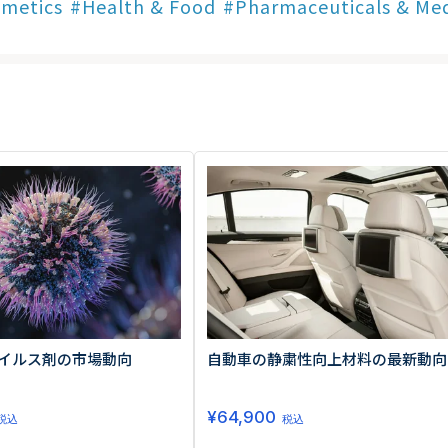
smetics
Health & Food
Pharmaceuticals & Med
生活習慣
介護
機能性原料・素材
その他
 & Life Sciences
スペシャリティ・原料
ク・容器・包装材
資材
〒550-
大阪市
エンス
TEL 0
患者・ドクター調査
海外・グローバル調査
イルス剤の市場動向
自動車の静粛性向上材料の最新動向
¥
64,900
税込
税込