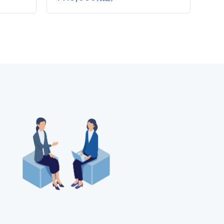
ア、グミサプリまでデータで
読み解く市場の未来ー