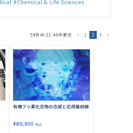
ical
Chemical & Life Sciences
59
件中
21
-
40
件表示
1
2
3
0013
西区新町2-4-2 なにわ筋SIAビル［
Map
］
6-6538-5358（代表）
有機フッ素化合物の合成と応用最前線
¥
80,300
税込