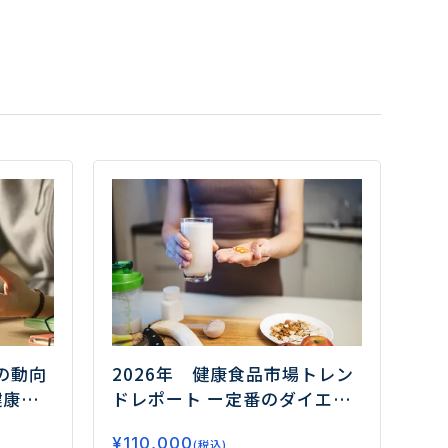
の動向
2026年 健康食品市場トレン
健康需
ドレポート
ー定番のダイエッ
はー
ト、睡眠から注目のフェムケ
¥
110,000
(税込)