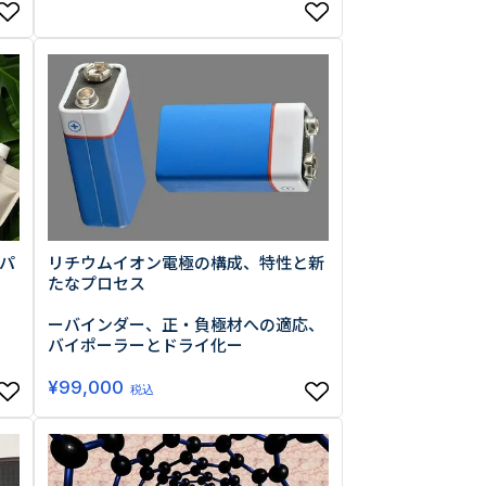
パ
リチウムイオン電極の構成、特性と新
たなプロセス
ーバインダー、正・負極材への適応、
バイポーラーとドライ化ー
¥
99,000
税込