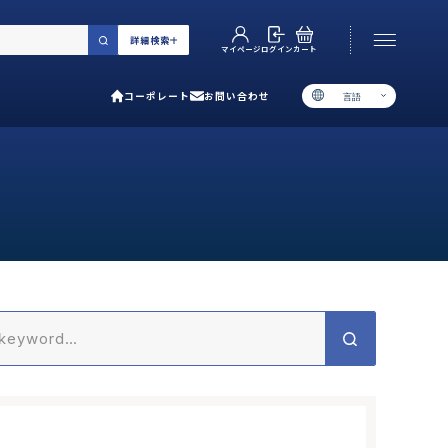
詳細検索
カート
ログイン
マイページ
コーポレート
お問い合わせ
言語
お電話でのお問い合わせ
06-6538-5358
［ 9:00-17:00 土日祝除く ］
類で選ぶ
プ
用ガイド
あるご質問
い合わせ
ポレート