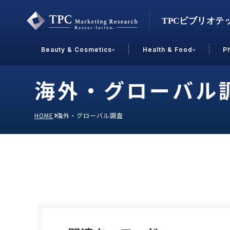
Beauty & Cosmetics
Health & Food
P
海外・グローバル
Contact Us
HOME
海外・グローバル調査
業界で選ぶ
Beauty & Cosmetics
Health &
スキンケア
男性
加工食品
メイクアップ
美容食品
飲料
ヘアケア
その他
乳製品
敏感肌・アトピー
菓子
R&D
ＰＢＦ
OEM
冷食