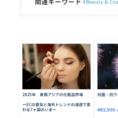
Beauty & Co
原料・素材
業務用
通販
食品添加物
美容室・サロン
R&D
海外
海外
Pharmaceuticals & Medical
Chemical
患者調査
デジタル・Dtx
ファイン・
ドクター調査
その他
プラスチッ
モダリティ
農薬・農業
がん
電子材料
精神神経
自動車
呼吸器・免疫
ライフサイ
骨・関節
CDMO
循環器・代謝
戦略
泌尿器・婦人
海外
戦略
その他
調査の種類から探す
市場調査
消費者調査
戦略調査
素材・原料・R&D調査
2025年 東南アジアの化粧品市場
抗菌・抗ウ
ーECの普及と海外トレンドの浸透で変
わる7ヶ国のいまー
¥
82,500