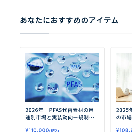
あなたにおすすめのアイテム
2026年 PFAS代替素材の用
202
途別市場と実装動向
ー規制対
の市場
応の先にある高機能化と実装
の融合
¥
110,000
¥
108,
力競争の勝ち筋ー
(税込)