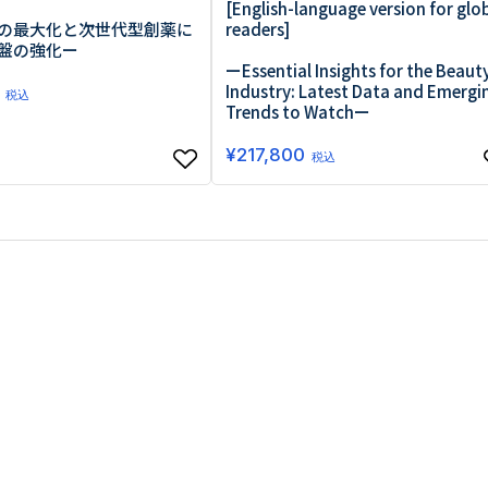
[English-language version for glo
の最大化と次世代型創薬に
readers]
盤の強化ー
ーEssential Insights for the Beaut
Industry: Latest Data and Emergi
税込
Trends to Watchー
¥
217,800
税込