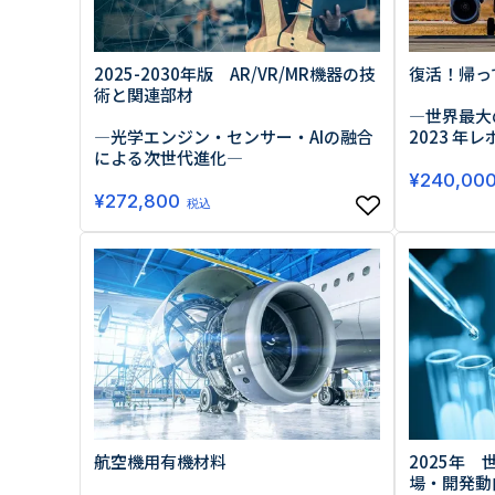
2025-2030年版 AR/VR/MR機器の技
復活！帰って
術と関連部材
―世界最大の
―光学エンジン・センサー・AIの融合
2023 年レ
による次世代進化―
¥
240,00
¥
272,800
税込
航空機用有機材料
2025年
場・開発動