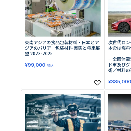
東南アジアの食品包装材料・日本とア
次世代ロン
ジアのバリアー包装材料 実態と将来展
本命は燃料電
望 2023-2025
―全固体電
ド車及びグ
¥
99,000
税込
術／材料の
¥
385,00