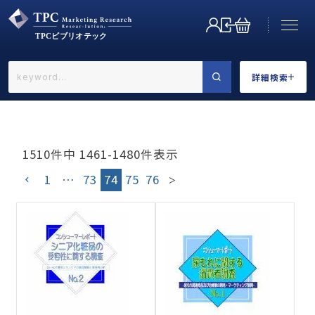
詳細検索
←戻る
詳細検索
1510
件中
1461
-
1480
件表示
1
…
73
74
75
76
業界で選ぶ
カテゴリで選ぶ