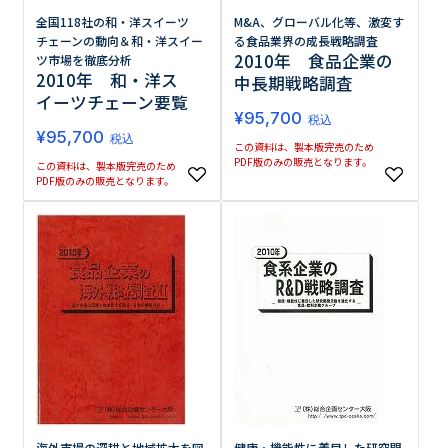
全国118社の和・洋スイーツ
M&A、グローバル化等、激変す
チェーンの動向＆和・洋スイー
る食品業界の成長戦略調査
2010年 食品企業の
ツ市場を徹底分析
2010年 和・洋ス
中長期戦略調査
イーツチェーン要覧
¥
95,700
税込
¥
95,700
税込
この資料は、製本版完売のため
PDF版のみの販売となります。
この資料は、製本版完売のため
PDF版のみの販売となります。
海外市場の深耕と地域拡大を図
健康・機能性に着目した研究開