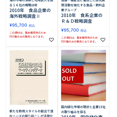
る１６社の戦略分析
発活動を強化する食品・飲料企
2010年 食品企業の
業グループ
2010年 食系企業の
海外戦略調査Ⅱ
Ｒ＆Ｄ戦略調査
¥
95,700
税込
¥
95,700
税込
この資料は、製本版完売のため
PDF版のみの販売となります。
この資料は、製本版完売のため
PDF版のみの販売となります。
国内緑化市場の現状と主要15社
新たな飲用スタイルの創出で潜
の取り組みを探る
在ニーズの掘り起こしが活発化
2010年 国内緑化市