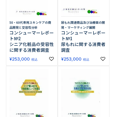
調査の種類で選ぶ
50・60代専用スキンケアの商
尿もれ関連商品及び治療薬の開
品開発と受容性分析
発・マーケティング展開
コンシューマーレポー
コンシューマーレポー
ト№2
ト№1
シニア化粧品の受容性
尿もれに関する消費者
に関する消費者調査
調査
リセット
検索する
¥
253,000
¥
253,000
税込
税込