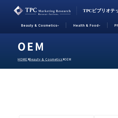
Beauty & Cosmetics
Health & Food
P
OEM
Contact Us
HOME
Beauty & Cosmetics
OEM
業界で選ぶ
Beauty & Cosmetics
Health &
スキンケア
男性
加工食品
メイクアップ
美容食品
飲料
ヘアケア
その他
乳製品
敏感肌・アトピー
菓子
R&D
ＰＢＦ
OEM
冷食