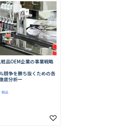
生活習慣
介護
機能性原料・素材
その他
 & Life Sciences
スペシャリティ・原料
ク・容器・包装材
資材
〒550-
大阪市
エンス
 化粧品OEM企業の事業戦略
TEL 0
ル競争を勝ち抜くための各
徹底分析ー
税込
患者・ドクター調査
海外・グローバル調査