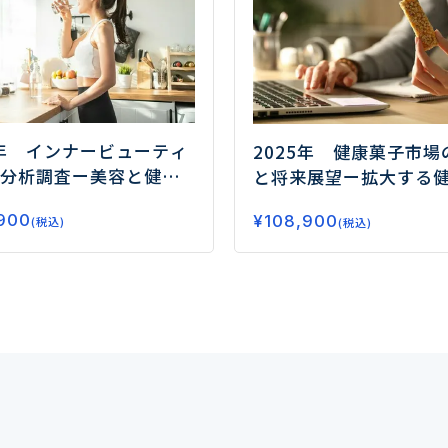
5年 インナービューティ
2025年 健康菓子市場
分析調査
ー美容と健康
と将来展望
ー拡大する
が市場拡大の鍵ー
要、今後の注目領域と
900
¥
108,900
(税込)
(税込)