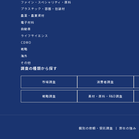
ファイン・スペシャリティ・原料
プラスチック・容器・包装材
農薬・農業資材
電子材料
自動車
ライフサイエンス
CDMO
戦略
海外
その他
調査の種類から探す
市場調査
消費者調査
戦略調査
素材・原料・R&D調査
個別の依頼・受託調査
弊社の強み