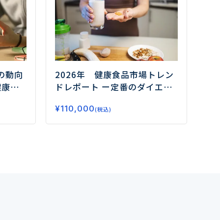
の動向
2026年 健康食品市場トレン
健康需
ドレポート
ー定番のダイエッ
はー
ト、睡眠から注目のフェムケ
¥
110,000
ア、グミサプリまでデータで
(税込)
読み解く市場の未来ー