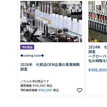
原料・素材
業務用
通販
食品添加物
美容室・サロン
R&D
海外
海外
Pharmaceuticals & Medical
Chemical
患者調査
デジタル・Dtx
ファイン・
ドクター調査
その他
プラスチッ
モダリティ
農薬・農業
がん
電子材料
精神神経
自動車
呼吸器・免疫
ライフサイ
2024年
予約商品
骨・関節
CDMO
調査
循環器・代謝
戦略
◆coming soon◆
ーグローバ
泌尿器・婦人
海外
社の戦略を
戦略
その他
2026年 化粧品OEM企業の事業戦略
調査の種類から探す
調査
¥
108,900
市場調査
消費者調査
こちらは予約商品です
戦略調査
素材・原料・R&D調査
通常価格
税込
¥
110,000
予約販売価格
税込
¥
104,500