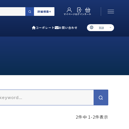
詳細検索
カート
ログイン
マイページ
コーポレート
お問い合わせ
言語
お電話でのお問い合わせ
06-6538-5358
［ 9:00-17:00 土日祝除く ］
類で選ぶ
プ
用ガイド
あるご質問
2
件中
1
-
2
件表示
い合わせ
ポレート