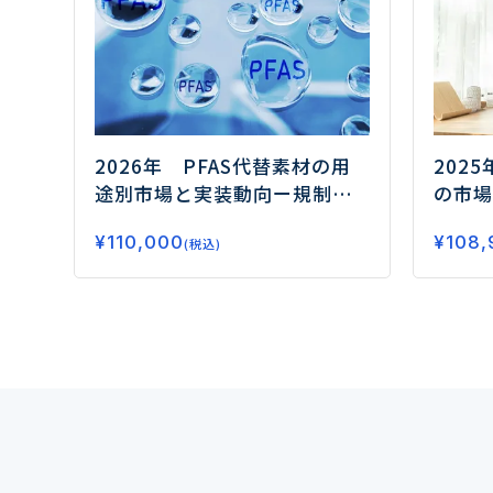
2026年 PFAS代替素材の用
202
途別市場と実装動向
ー規制対
の市場
応の先にある高機能化と実装
の融合
¥
110,000
¥
108,
力競争の勝ち筋ー
(税込)