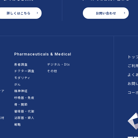
詳しくはこちら
お問い合わせ
Pharmaceuticals & Medical
トッ
患者調査
デジタル・Dtx
ご利
ドクター調査
その他
よく
モダリティ
お問
がん
ケア
精神神経
コー
呼吸器・免疫
骨・関節
循環器・代謝
素材
泌尿器・婦人
戦略