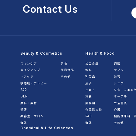
Contact Us
Beauty & Cosmetics
Health & Food
スキンケア
男性
加工食品
通販
メイクアップ
美容食品
飲料
サプリ
ヘアケア
その他
乳製品
美容
敏感肌・アトピー
菓子
シニア
R&D
ＰＢＦ
女性・フェム
OEM
冷食
オーラル
原料・素材
業務用
生活習慣
通販
食品添加物
介護
美容室・サロン
R&D
機能性原料・
海外
海外
その他
Chemical & Life Sciences