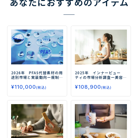
あなたにおすすめのアイテム
2026年 PFAS代替素材の用
2025年 インナービュー
途別市場と実装動向
ー規制
ティの市場分析調査
ー美容
対応の先にある高機能化と
と健康の融合が市場拡大の
¥
110,000
¥
108,900
実装力競争の勝ち筋ー
鍵ー
(税込)
(税込)