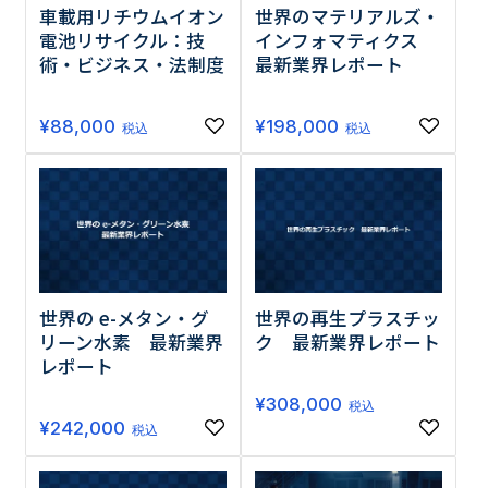
車載用リチウムイオン
世界のマテリアルズ・
電池リサイクル：技
インフォマティクス
術・ビジネス・法制度
最新業界レポート
¥
88,000
¥
198,000
税込
税込
世界の e-メタン・グ
世界の再生プラスチッ
リーン水素 最新業界
ク 最新業界レポート
レポート
¥
308,000
税込
¥
242,000
税込