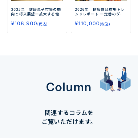
2025年 健康菓子市場の動
2026年 健康食品市場トレ
向と将来展望
ー拡大する健
ンドレポート
ー定番のダイ
康需要、今後の注目領域と
エット、睡眠から注目の
¥
108,900
¥
110,000
はー
フェムケア、グミサプリまで
(税込)
(税込)
データで読み解く市場の未
来ー
Column
関連するコラムを
ご覧いただけます。