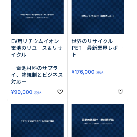
EV用リチウムイオン
世界のリサイクル
電池のリユース＆リサ
PET 最新業界レポー
イクル
ト
―電池材料のサプラ
¥
176,000
税込
イ、諸規制とビジネス
対応―
¥
99,000
税込