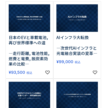
調査の種類で選ぶ
日本のEVと車載電池,
AIインフラ大転換
再び世界標準への道
―次世代AIインフラと
リセット
検索する
―走行距離, 電池性能,
光電融合実装の変革―
燃費と電費, 脱炭素効
¥
99,000
税込
果の比較―
¥
93,500
税込