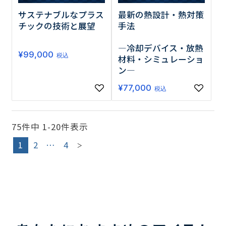
サステナブルなプラス
最新の熱設計・熱対策
チックの技術と展望
手法
―冷却デバイス・放熱
¥
99,000
税込
材料・シミュレーショ
ン―
¥
77,000
税込
75
件中
1
-
20
件表示
1
2
…
4