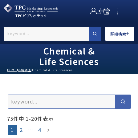
詳細検索
←戻る
詳細検索
Chemical &
Life Sciences
HOME
市場調査
Chemical & Life Sciences
業界で選ぶ
75
件中
1
-
20
件表示
カテゴリで選ぶ
1
2
…
4