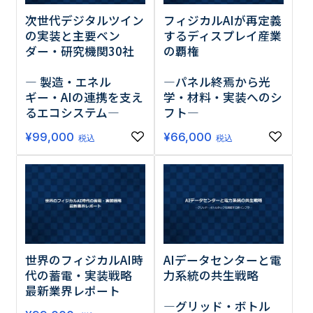
次世代デジタルツイン
フィジカルAIが再定義
の実装と主要ベン
するディスプレイ産業
ダー・研究機関30社
の覇権
― 製造・エネル
―パネル終焉から光
ギー・AIの連携を支え
学・材料・実装へのシ
るエコシステム―
フト―
¥
99,000
¥
66,000
税込
税込
世界のフィジカルAI時
AIデータセンターと電
代の蓄電・実装戦略
力系統の共生戦略
最新業界レポート
―グリッド・ボトル