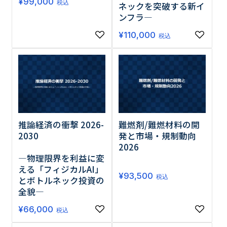
¥
99,000
税込
ネックを突破する新イ
ンフラ―
¥
110,000
税込
推論経済の衝撃 2026-
難燃剤/難燃材料の開
2030
発と市場・規制動向
2026
―物理限界を利益に変
える「フィジカルAI」
¥
93,500
税込
とボトルネック投資の
全貌―
¥
66,000
税込