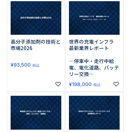
高分子添加剤の技術と
世界の充電インフラ
市場2026
最新業界レポート
―停車中・走行中給
¥
93,500
税込
電、電化道路、バッテ
リー交換―
¥
198,000
税込