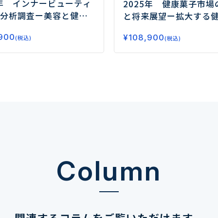
5年 インナービューティ
2025年 健康菓子市場
分析調査
ー美容と健康
と将来展望
ー拡大する
が市場拡大の鍵ー
要、今後の注目領域と
900
¥
108,900
(税込)
(税込)
Column
関連するコラムを
ご覧いただけます。