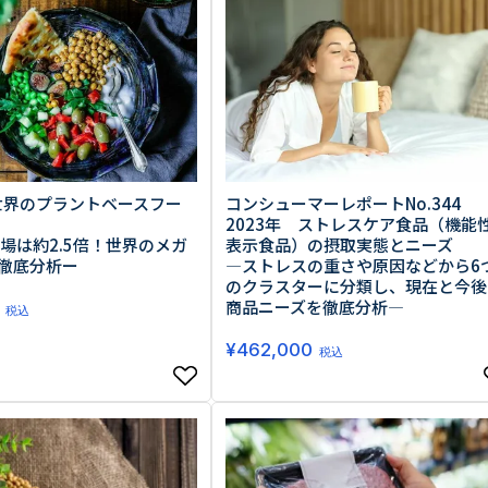
 世界のプラントベースフー
コンシューマーレポートNo.344
2023年 ストレスケア食品（機能
市場は約2.5倍！世界のメガ
表示食品）の摂取実態とニーズ
徹底分析ー
―ストレスの重さや原因などから6
のクラスターに分類し、現在と今後
商品ニーズを徹底分析―
税込
¥
462,000
税込