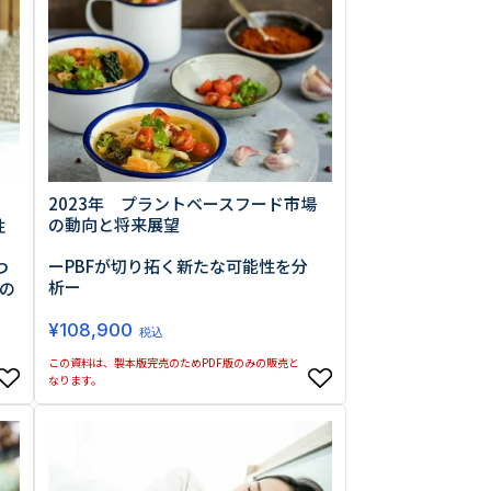
2023年 プラントベースフード市場
の動向と将来展望
性
ーPBFが切り拓く新たな可能性を分
つ
析ー
の
¥
108,900
税込
この資料は、製本版完売のためPDF版のみの販売と
なります。