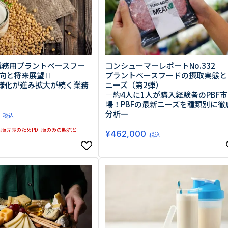
 業務用プラントベースフー
コンシューマーレポートNo.332
向と将来展望Ⅱ
プラントベースフードの摂取実態と
多様化が進み拡大が続く業務
ニーズ（第2弾）
―約4人に1人が購入経験者のPBF市
場！PBFの最新ニーズを種類別に徹
分析―
税込
版完売のためPDF版のみの販売と
¥
462,000
税込