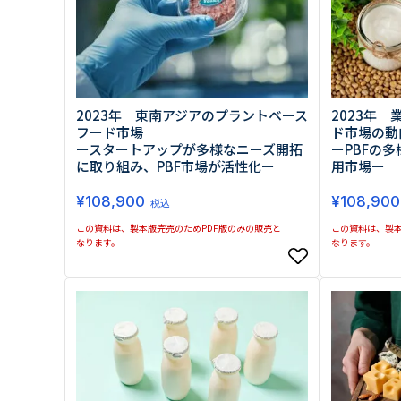
2023年
2023年 東南アジアのプラントベース
ド市場の動
フード市場
ーPBFの
ースタートアップが多様なニーズ開拓
用市場ー
に取り組み、PBF市場が活性化ー
¥
108,900
¥
108,900
税込
この資料は、製本
この資料は、製本版完売のためPDF版のみの販売と
なります。
なります。