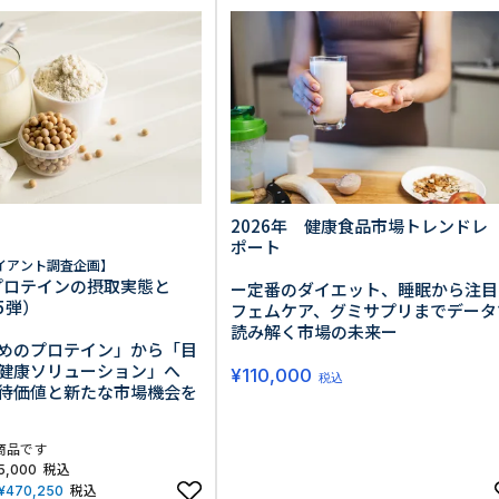
生活習慣
介護
機能性原料・素材
その他
 & Life Sciences
スペシャリティ・原料
ク・容器・包装材
資材
〒550-
大阪市
エンス
2026年 健康食品市場トレンドレ
TEL 0
ポート
イアント調査企画】
 プロテインの摂取実態と
ー定番のダイエット、睡眠から注目
5弾）
フェムケア、グミサプリまでデータ
読み解く市場の未来ー
めのプロテイン」から「目
患者・ドクター調査
健康ソリューション」へ
¥
110,000
税込
海外・グローバル調査
待価値と新たな市場機会を
商品です
税込
5,000
税込
¥
470,250