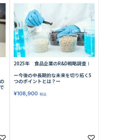
0013
西区新町2-4-2 なにわ筋SIAビル［
Map
］
2025年 食品企業のR&D戦略調査Ⅰ
6-6538-5358（代表）
ー今後の中長期的な未来を切り拓く5
の
つのポイントとは？ー
で
¥
108,900
税込