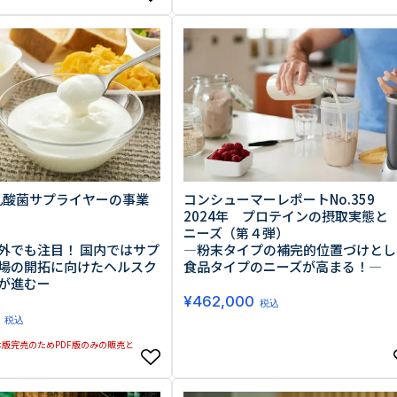
 乳酸菌サプライヤーの事業
コンシューマーレポートNo.359
2024年 プロテインの摂取実態と
ニーズ（第４弾）
外でも注目！ 国内ではサプ
―粉末タイプの補完的位置づけとし
場の開拓に向けたヘルスク
食品タイプのニーズが高まる！―
が進むー
¥
462,000
税込
税込
版完売のためPDF版のみの販売と