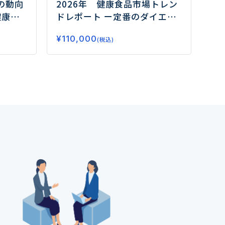
の動向
2026年 健康食品市場トレン
健康需
ドレポート
ー定番のダイエッ
はー
ト、睡眠から注目のフェムケ
¥
110,000
ア、グミサプリまでデータで
(税込)
読み解く市場の未来ー