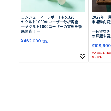
コンシューマーレポートNo.326
2022年
ヤクルト1000のユーザー分析調査
市場動向調
―ヤクルト1000ユーザーの実態を徹
底調査！ ―
―有望なチ
の課題や要
¥
462,000
税込
¥
108,900
この資料は、製本
なります。