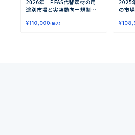
2026年 PFAS代替素材の用
202
途別市場と実装動向
ー規制対
の市場
応の先にある高機能化と実装
の融合
¥
110,000
¥
108,
力競争の勝ち筋ー
(税込)