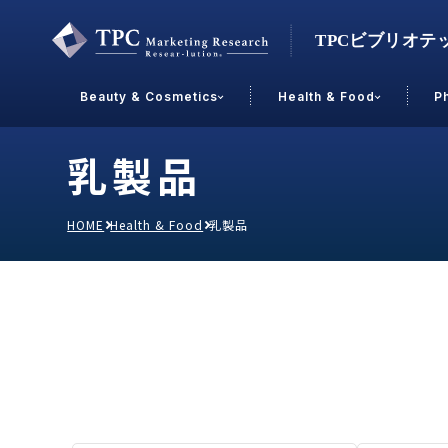
Beauty & Cosmetics
Health & Food
P
乳製品
Contact Us
HOME
Health & Food
乳製品
業界で選ぶ
Beauty & Cosmetics
Health &
スキンケア
男性
加工食品
メイクアップ
美容食品
飲料
ヘアケア
その他
乳製品
敏感肌・アトピー
菓子
R&D
ＰＢＦ
OEM
冷食