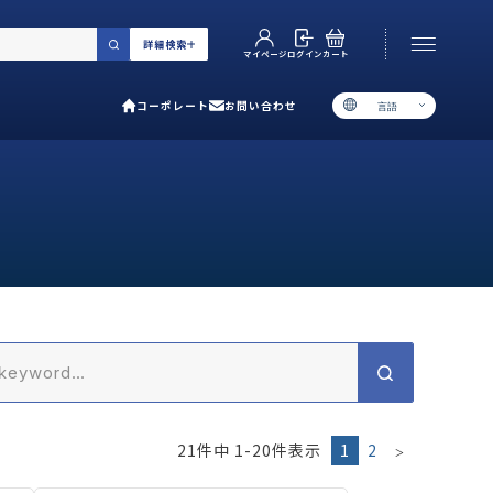
詳細検索
カート
ログイン
マイページ
コーポレート
お問い合わせ
言語
お電話でのお問い合わせ
06-6538-5358
［ 9:00-17:00 土日祝除く ］
類で選ぶ
プ
用ガイド
あるご質問
い合わせ
21
件中
1
-
20
件表示
1
2
ポレート