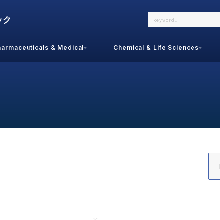
harmaceuticals & Medical
Chemical & Life Sciences
よくあるご質問
メールでのお問い合わせ
詳しくはこちら
お問い合わせ
カテゴリで選ぶ
調査の種
 Food
トッ
通販
ご利
サプリ
よく
美容
シニア
お問
リセット
検索する
女性・フェムケア
オーラル
コー