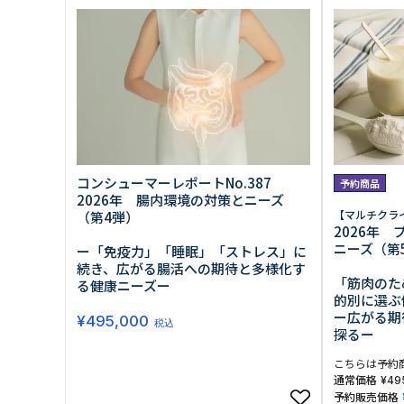
原料・素材
業務用
通販
食品添加物
美容室・サロン
R&D
海外
海外
Pharmaceuticals & Medical
Chemical
患者調査
デジタル・Dtx
ファイン・
ドクター調査
その他
プラスチッ
モダリティ
農薬・農業
がん
電子材料
精神神経
自動車
呼吸器・免疫
ライフサイ
コンシューマーレポートNo.387
予約商品
骨・関節
CDMO
2026年 腸内環境の対策とニーズ
循環器・代謝
戦略
【マルチクラ
（第4弾）
泌尿器・婦人
海外
2026年
戦略
その他
ニーズ（第
ー「免疫力」「睡眠」「ストレス」に
調査の種類から探す
続き、広がる腸活への期待と多様化す
「筋肉のた
る健康ニーズー
市場調査
消費者調査
的別に選ぶ
戦略調査
素材・原料・R&D調査
ー広がる期
¥
495,000
税込
探るー
こちらは予約
通常価格
¥
49
予約販売価格