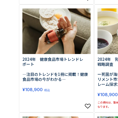
2024年 健康食品市場トレンドレ
2024年
ポート
戦略調査
―注目のトレンドを1冊に掲載！健康
ー死菌が海
食品市場の今がわかる―
リメント市
レーム探求
¥
108,900
税込
¥
108,900
この資料は、製本
なります。