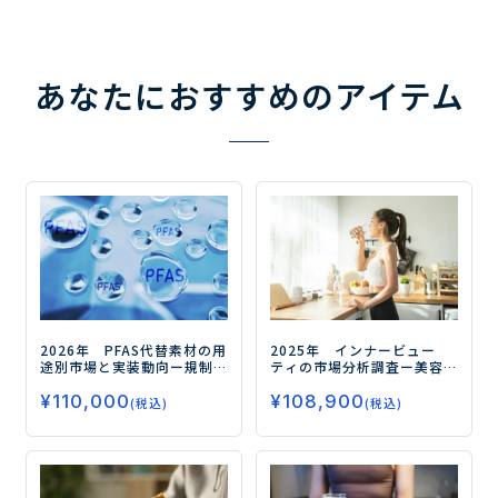
あなたにおすすめのアイテム
2026年 PFAS代替素材の用
2025年 インナービュー
途別市場と実装動向
ー規制
ティの市場分析調査
ー美容
対応の先にある高機能化と
と健康の融合が市場拡大の
¥
110,000
¥
108,900
実装力競争の勝ち筋ー
鍵ー
(税込)
(税込)