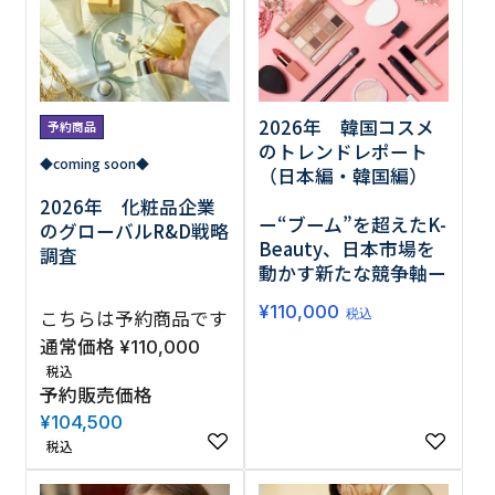
調査の種類で選ぶ
2026年 韓国コスメ
予約商品
のトレンドレポート
◆coming soon◆
（日本編・韓国編）
2026年 化粧品企業
ー“ブーム”を超えたK-
のグローバルR&D戦略
リセット
検索する
Beauty、日本市場を
調査
動かす新たな競争軸ー
¥
110,000
こちらは予約商品です
税込
通常価格
¥
110,000
税込
予約販売価格
¥
104,500
税込