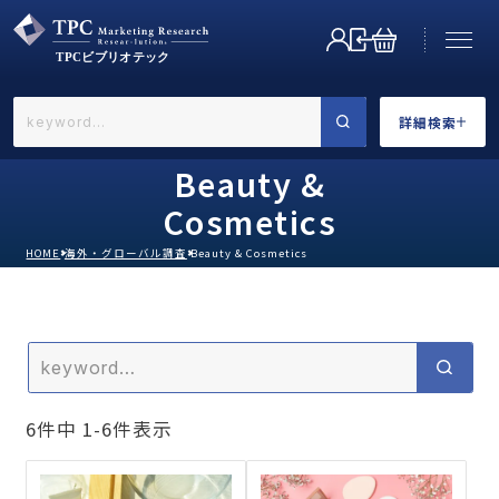
詳細検索
←戻る
詳細検索
Beauty &
Cosmetics
HOME
海外・グローバル調査
Beauty & Cosmetics
業界で選ぶ
6
件中
1
-
6
件表示
カテゴリで選ぶ