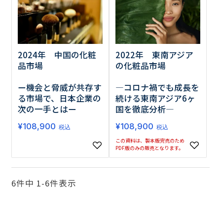
2024年 中国の化粧
2022年 東南アジア
品市場
の化粧品市場
ー機会と脅威が共存す
―コロナ禍でも成長を
る市場で、日本企業の
続ける東南アジア6ヶ
次の一手とはー
国を徹底分析―
¥
108,900
¥
108,900
税込
税込
この資料は、製本版完売のため
PDF版のみの販売となります。
6
件中
1
-
6
件表示