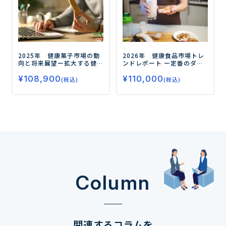
2025年 健康菓子市場の動
2026年 健康食品市場トレ
向と将来展望
ー拡大する健
ンドレポート
ー定番のダイ
康需要、今後の注目領域と
エット、睡眠から注目の
¥
108,900
¥
110,000
はー
フェムケア、グミサプリまで
(税込)
(税込)
データで読み解く市場の未
来ー
Column
関連するコラムを