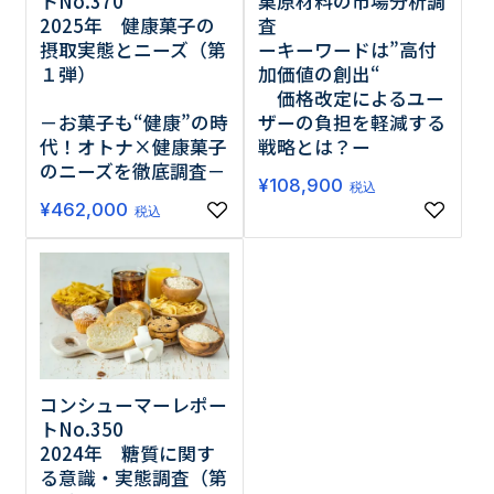
トNo.370
菓原材料の市場分析調
2025年 健康菓子の
査
摂取実態とニーズ（第
ーキーワードは”高付
１弾）
加価値の創出“
価格改定によるユー
－お菓子も“健康”の時
ザーの負担を軽減する
代！オトナ×健康菓子
戦略とは？ー
のニーズを徹底調査－
¥
108,900
税込
¥
462,000
税込
コンシューマーレポー
トNo.350
2024年 糖質に関す
る意識・実態調査（第