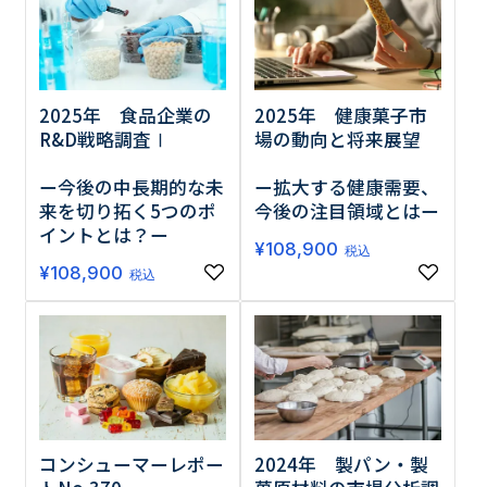
2025年 食品企業の
2025年 健康菓子市
R&D戦略調査Ⅰ
場の動向と将来展望
ー今後の中長期的な未
ー拡大する健康需要、
来を切り拓く5つのポ
今後の注目領域とはー
イントとは？ー
¥
108,900
税込
¥
108,900
税込
コンシューマーレポー
2024年 製パン・製