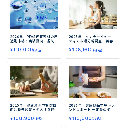
2026年 PFAS代替素材の用
2025年 インナービュー
途別市場と実装動向
ー規制
ティの市場分析調査
ー美容
対応の先にある高機能化と
と健康の融合が市場拡大の
¥
110,000
¥
108,900
実装力競争の勝ち筋ー
鍵ー
(税込)
(税込)
2025年 健康菓子市場の動
2026年 健康食品市場トレ
向と将来展望
ー拡大する健
ンドレポート
ー定番のダイ
康需要、今後の注目領域と
エット、睡眠から注目の
¥
108,900
¥
110,000
はー
フェムケア、グミサプリまで
(税込)
(税込)
データで読み解く市場の未
来ー