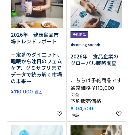
調査の種類で選ぶ
2026年 健康食品市
予約商品
場トレンドレポート
◆coming soon◆
ー定番のダイエット、
2026年 食品企業の
睡眠から注目のフェム
グローバル戦略調査
リセット
検索する
ケア、グミサプリまで
データで読み解く市場
こちらは予約商品です
の未来ー
通常価格
¥
110,000
¥
110,000
税込
税込
予約販売価格
¥
104,500
税込