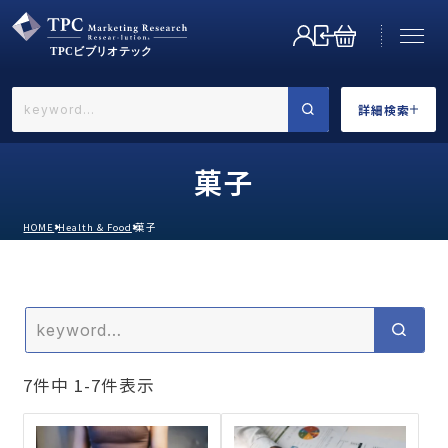
詳細検索
←戻る
詳細検索
菓子
HOME
Health & Food
菓子
業界で選ぶ
7
件中
1
-
7
件表示
カテゴリで選ぶ