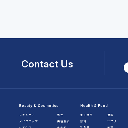
Contact Us
Beauty & Cosmetics
Health & Food
スキンケア
男性
加工食品
通販
メイクアップ
美容食品
飲料
サプリ
ヘアケア
その他
乳製品
美容