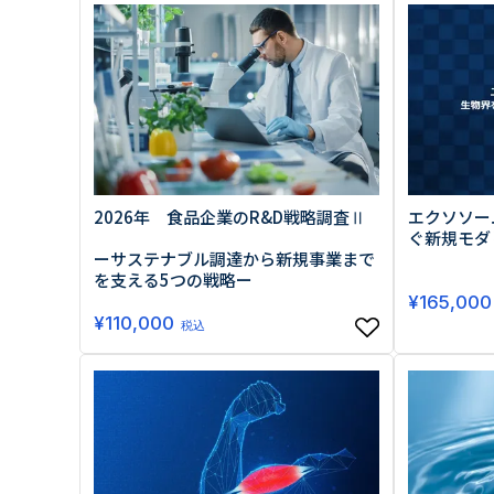
原料・素材
業務用
通販
食品添加物
美容室・サロン
R&D
海外
海外
Pharmaceuticals & Medical
Chemical
患者調査
デジタル・Dtx
ファイン・
ドクター調査
その他
プラスチッ
モダリティ
農薬・農業
がん
電子材料
精神神経
自動車
呼吸器・免疫
2026年 食品企業のR&D戦略調査Ⅱ
ライフサイ
エクソソー
骨・関節
CDMO
ぐ新規モダ
循環器・代謝
戦略
ーサステナブル調達から新規事業まで
泌尿器・婦人
海外
を支える5つの戦略ー
戦略
その他
¥
165,000
調査の種類から探す
¥
110,000
税込
市場調査
消費者調査
戦略調査
素材・原料・R&D調査