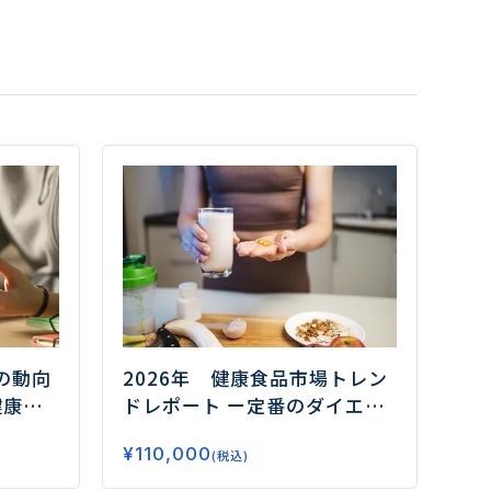
の動向
2026年 健康食品市場トレン
健康需
ドレポート
ー定番のダイエッ
はー
ト、睡眠から注目のフェムケ
¥
110,000
ア、グミサプリまでデータで
(税込)
読み解く市場の未来ー