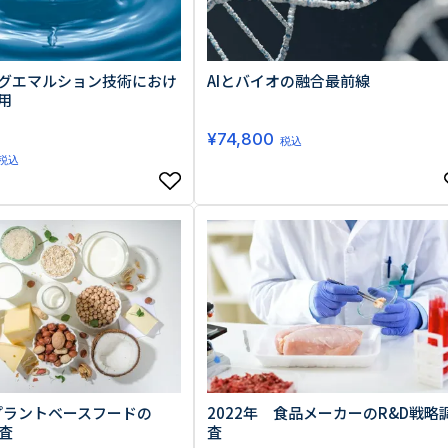
グエマルション技術におけ
AIとバイオの融合最前線
用
¥
74,800
税込
税込
 プラントベースフードの
2022年 食品メーカーのR&D戦略
査
査