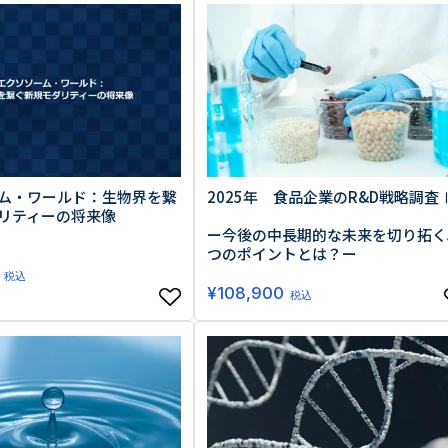
生活習慣
介護
機能性原料・素材
その他
 & Life Sciences
スペシャリティ・原料
ク・容器・包装材
資材
〒550-
大阪市
エンス
ム・ワールド：生物界を繋
2025年 食品企業のR&D戦略調査
TEL 0
リティーの将来像
ー今後の中長期的な未来を切り拓く
つのポイントとは？ー
税込
¥
108,900
税込
患者・ドクター調査
海外・グローバル調査