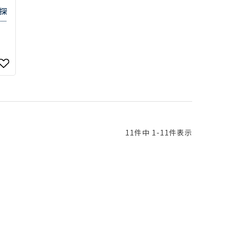
探
―
11
件中
1
-
11
件表示