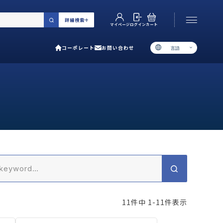
詳細検索
カート
ログイン
マイページ
コーポレート
お問い合わせ
言語
お電話でのお問い合わせ
06-6538-5358
［ 9:00-17:00 土日祝除く ］
類で選ぶ
プ
用ガイド
あるご質問
11
件中
1
-
11
件表示
い合わせ
ポレート