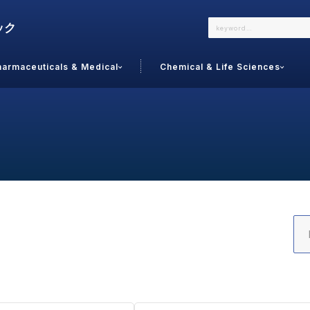
harmaceuticals & Medical
Chemical & Life Sciences
よくあるご質問
メールでのお問い合わせ
詳しくはこちら
お問い合わせ
カテゴリで選ぶ
調査の種
 Food
トッ
通販
ご利
サプリ
よく
美容
シニア
お問
リセット
検索する
女性・フェムケア
オーラル
コー