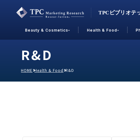
Beauty & Cosmetics
Health & Food
P
R&D
Contact Us
HOME
Health & Food
R&D
業界で選ぶ
Beauty & Cosmetics
Health &
スキンケア
男性
加工食品
メイクアップ
美容食品
飲料
ヘアケア
その他
乳製品
敏感肌・アトピー
菓子
R&D
ＰＢＦ
OEM
冷食