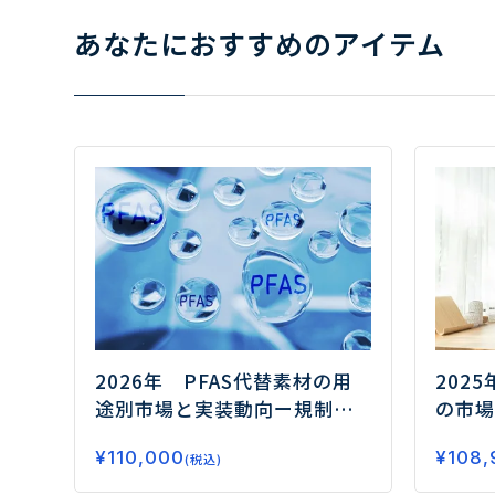
あなたにおすすめのアイテム
2026年 PFAS代替素材の用
202
途別市場と実装動向
ー規制対
の市場
応の先にある高機能化と実装
の融合
¥
110,000
¥
108,
力競争の勝ち筋ー
(税込)