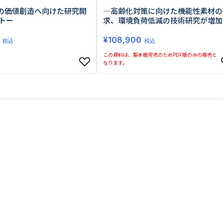
自の価値創造へ向けた研究開
―高齢化対策に向けた機能性素材の
トー
求、環境負荷低減の技術研究が増加
¥
108,900
税込
税込
この資料は、製本版完売のためPDF版のみの販売と
なります。