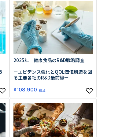
0013
西区新町2-4-2 なにわ筋SIAビル［
Map
］
2025年 健康食品のR&D戦略調査
Ⅰ
6-6538-5358（代表）
ーエビデンス強化とQOL価値創造を図
5
る主要各社のR&D最前線ー
¥
108,900
税込