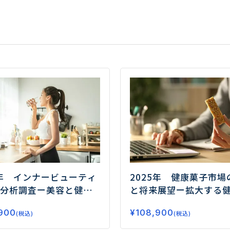
5年 インナービューティ
2025年 健康菓子市場
分析調査
ー美容と健康
と将来展望
ー拡大する
が市場拡大の鍵ー
要、今後の注目領域と
900
¥
108,900
(税込)
(税込)