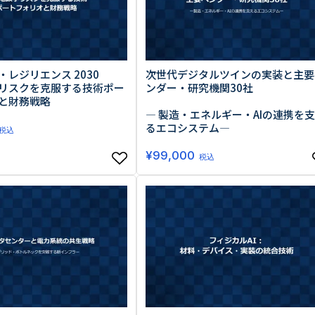
レジリエンス 2030
次世代デジタルツインの実装と主要
リスクを克服する技術ポー
ンダー・研究機関30社
と財務戦略
― 製造・エネルギー・AIの連携を
るエコシステム―
税込
¥
99,000
税込