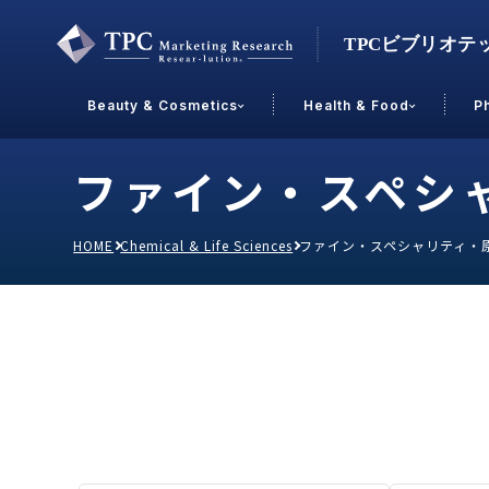
Beauty & Cosmetics
Health & Food
P
ファイン・スペシ
Contact Us
HOME
Chemical & Life Sciences
ファイン・スペシャリティ・
業界で選ぶ
Beauty & Cosmetics
Health &
スキンケア
男性
加工食品
メイクアップ
美容食品
飲料
ヘアケア
その他
乳製品
敏感肌・アトピー
菓子
R&D
ＰＢＦ
OEM
冷食