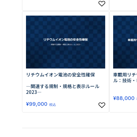
リチウムイオン電池の安全性確保
車載用リチ
ル：技術・
―関連する規制・規格と表示ルール
2023―
¥
88,000
¥
99,000
税込