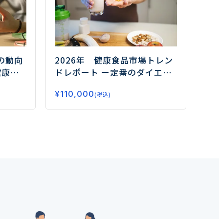
の動向
2026年 健康食品市場トレン
健康需
ドレポート
ー定番のダイエッ
はー
ト、睡眠から注目のフェムケ
¥
110,000
ア、グミサプリまでデータで
(税込)
読み解く市場の未来ー