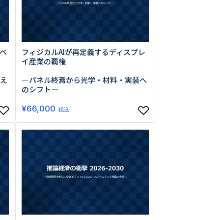
ベ
フィジカルAIが再定義するディスプレ
イ産業の覇権
支え
―パネル終焉から光学・材料・実装へ
のシフト―
¥
66,000
税込