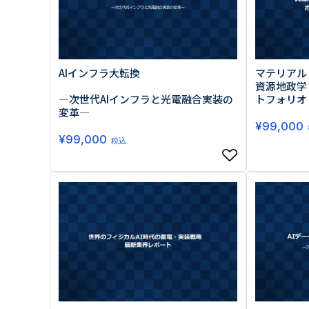
AIインフラ大転換
マテリアル・
資源地政学
―次世代AIインフラと光電融合実装の
トフォリオ
変革―
¥
99,000
¥
99,000
税込