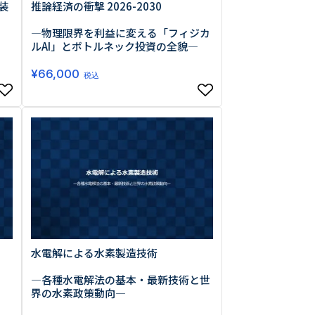
装
推論経済の衝撃 2026-2030
―物理限界を利益に変える「フィジカ
ルAI」とボトルネック投資の全貌―
¥
66,000
税込
水電解による水素製造技術
―各種水電解法の基本・最新技術と世
界の水素政策動向―