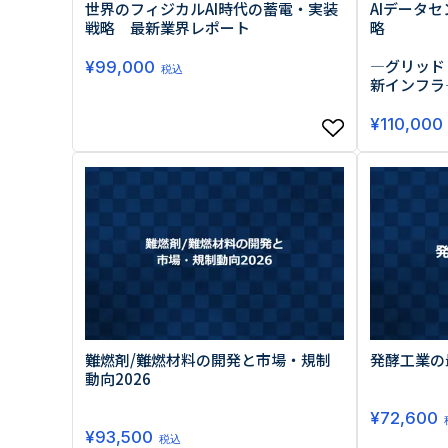
世界のフィジカルAI時代の蓄電・実装
AIデータ
戦略 最新業界レポート
略
―グリッド
¥
99,000
税込
新インフラ
¥
110,000
難燃剤/難燃材料の開発と市場・規制
発酵工業の
動向2026
¥
72,600
¥
93,500
税込