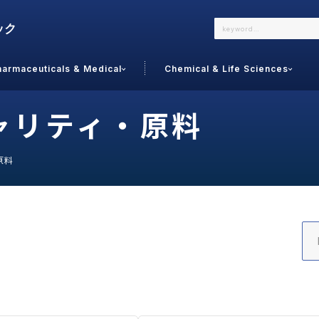
harmaceuticals & Medical
Chemical & Life Sciences
よくあるご質問
メールでのお問い合わせ
ャリティ・原料
詳しくはこちら
お問い合わせ
原料
カテゴリで選ぶ
調査の種
 Food
トッ
通販
ご利
サプリ
よく
美容
シニア
お問
リセット
検索する
女性・フェムケア
オーラル
コー