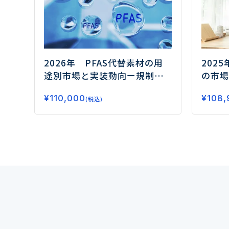
2026年 PFAS代替素材の用
202
途別市場と実装動向
ー規制対
の市場
応の先にある高機能化と実装
の融合
¥
110,000
¥
108,
力競争の勝ち筋ー
(税込)