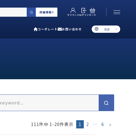
詳細検索
カート
ログイン
マイページ
コーポレート
お問い合わせ
言語
お電話でのお問い合わせ
06-6538-5358
［ 9:00-17:00 土日祝除く ］
類で選ぶ
プ
用ガイド
あるご質問
い合わせ
111
件中
1
-
20
件表示
1
2
…
6
ポレート