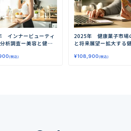
5年 インナービューティ
2025年 健康菓子市場
分析調査
ー美容と健康
と将来展望
ー拡大する
が市場拡大の鍵ー
要、今後の注目領域と
900
¥
108,900
(税込)
(税込)