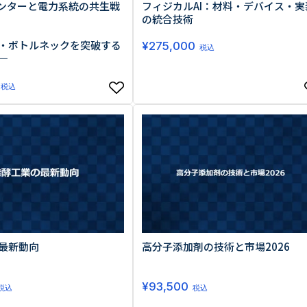
センターと電力系統の共生戦
フィジカルAI：材料・デバイス・実
の統合技術
・ボトルネックを突破する
¥
275,000
税込
―
税込
最新動向
高分子添加剤の技術と市場2026
¥
93,500
税込
税込