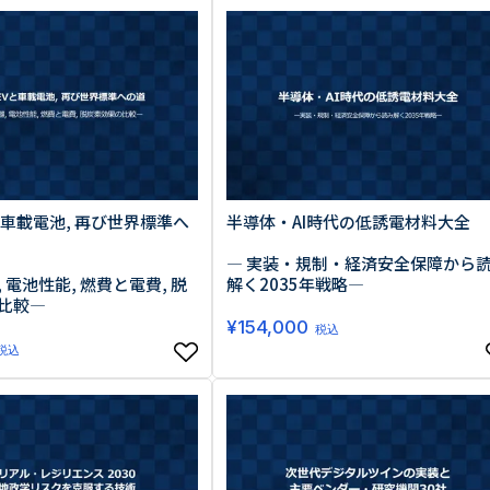
生活習慣
介護
機能性原料・素材
その他
 & Life Sciences
スペシャリティ・原料
ク・容器・包装材
資材
〒550-
大阪市
エンス
と車載電池, 再び世界標準へ
半導体・AI時代の低誘電材料大全
TEL 0
― 実装・規制・経済安全保障から
 電池性能, 燃費と電費, 脱
解く2035年戦略―
比較―
¥
154,000
税込
患者・ドクター調査
税込
海外・グローバル調査