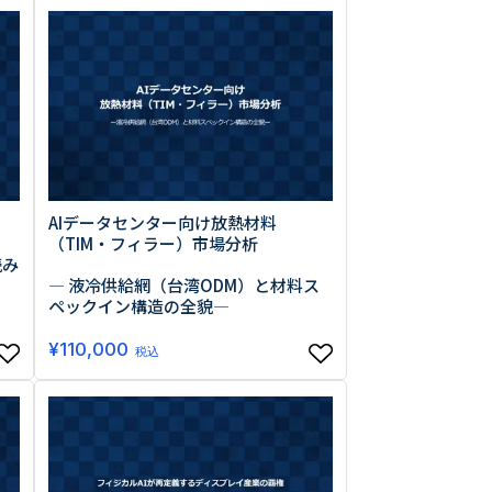
0013
西区新町2-4-2 なにわ筋SIAビル［
Map
］
AIデータセンター向け放熱材料
6-6538-5358（代表）
（TIM・フィラー）市場分析
読み
― 液冷供給網（台湾ODM）と材料ス
ペックイン構造の全貌―
¥
110,000
税込