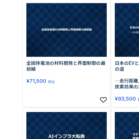
原料・素材
業務用
通販
食品添加物
美容室・サロン
R&D
海外
海外
Pharmaceuticals & Medical
Chemical
患者調査
デジタル・Dtx
ファイン・
ドクター調査
その他
プラスチッ
モダリティ
農薬・農業
がん
電子材料
精神神経
自動車
呼吸器・免疫
ライフサイ
全固体電池の材料開発と界面制御の最
日本のEV
骨・関節
CDMO
前線
の道
循環器・代謝
戦略
泌尿器・婦人
海外
―走行距離,
¥
71,500
税込
戦略
その他
炭素効果の
調査の種類から探す
¥
93,500
市場調査
消費者調査
戦略調査
素材・原料・R&D調査