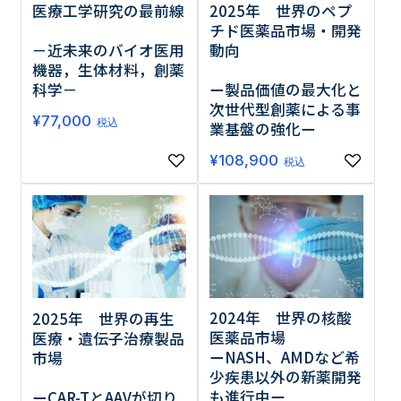
医療工学研究の最前線
2025年 世界のペプ
チド医薬品市場・開発
－近未来のバイオ医用
動向
機器，生体材料，創薬
科学－
ー製品価値の最大化と
次世代型創薬による事
¥
77,000
税込
業基盤の強化ー
¥
108,900
税込
2024年 世界の核酸
2025年 世界の再生
医薬品市場
医療・遺伝子治療製品
ーNASH、AMDなど希
市場
少疾患以外の新薬開発
も進行中ー
ーCAR-TとAAVが切り