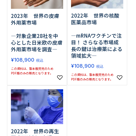
2022年 世界の核酸
2023年 世界の皮膚
医薬品市場
外用薬市場
―mRNAワクチンで注
―対象企業28社を中
目！ さらなる市場成
心とした日米欧の皮膚
長の鍵は治療薬による
外用薬市場を調査―
領域拡大―
¥
108,900
税込
¥
108,900
税込
この資料は、製本版完売のため
PDF版のみの販売となります。
この資料は、製本版完売のため
PDF版のみの販売となります。
2022年 世界の再生