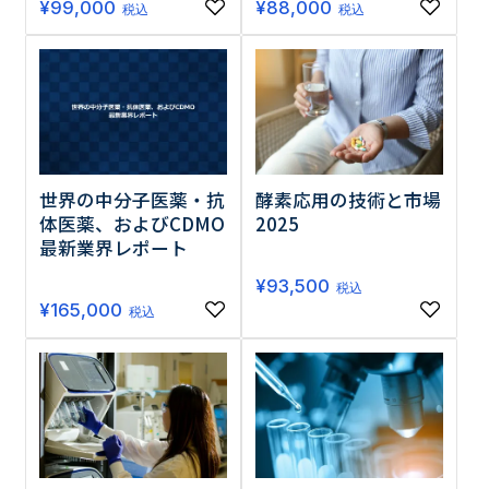
¥
99,000
¥
88,000
税込
税込
世界の中分子医薬・抗
酵素応用の技術と市場
体医薬、およびCDMO
2025
最新業界レポート
¥
93,500
税込
¥
165,000
税込