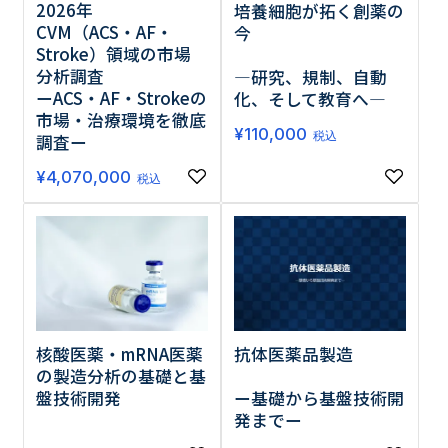
2026年
培養細胞が拓く創薬の
CVM（ACS・AF・
今
Stroke）領域の市場
分析調査
―研究、規制、自動
ーACS・AF・Strokeの
化、そして教育へ―
市場・治療環境を徹底
¥
110,000
税込
調査ー
¥
4,070,000
税込
核酸医薬・mRNA医薬
抗体医薬品製造
の製造分析の基礎と基
盤技術開発
ー基礎から基盤技術開
発までー