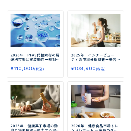
2026年 PFAS代替素材の用
2025年 インナービュー
途別市場と実装動向
ー規制
ティの市場分析調査
ー美容
対応の先にある高機能化と
と健康の融合が市場拡大の
¥
110,000
¥
108,900
実装力競争の勝ち筋ー
鍵ー
(税込)
(税込)
2025年 健康菓子市場の動
2026年 健康食品市場トレ
向と将来展望
ー拡大する健
ンドレポート
ー定番のダイ