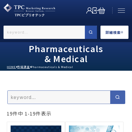
詳細検索
←戻る
詳細検索
Pharmaceuticals
& Medical
HOME
市場調査
Pharmaceuticals & Medical
業界で選ぶ
19
件中
1
-
19
件表示
カテゴリで選ぶ