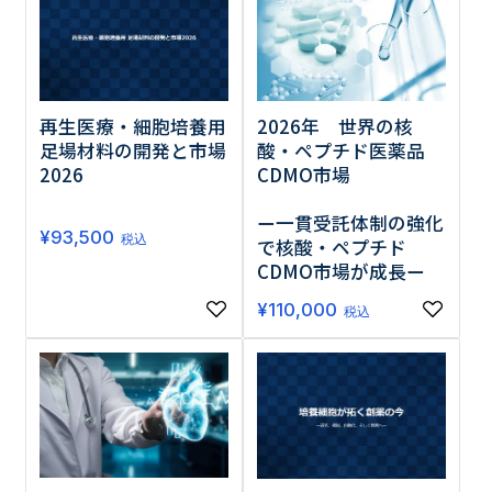
調査の種類で選ぶ
再生医療・細胞培養用
2026年 世界の核
足場材料の開発と市場
酸・ペプチド医薬品
2026
CDMO市場
ー一貫受託体制の強化
¥
93,500
リセット
検索する
税込
で核酸・ペプチド
CDMO市場が成長ー
¥
110,000
税込