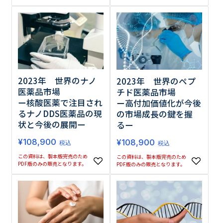
2023年 世界のナノ
2023年 世界のペプ
医薬品市場
チド医薬品市場
ー核酸医薬で注目され
ー高付加価値化が今後
るナノDDS医薬品の現
の市場成長の鍵を握
状と今後の展開ー
るー
¥
108,900
¥
108,900
税込
税込
この資料は、製本版完売のため
この資料は、製本版完売のため
PDF版のみの販売となります。
PDF版のみの販売となります。