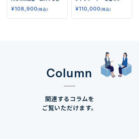
康需要、今後の注目領域と
エット、睡眠から注目の
¥
108,900
¥
110,000
はー
フェムケア、グミサプリまで
(税込)
(税込)
データで読み解く市場の未
来ー
Column
関連するコラムを
ご覧いただけます。