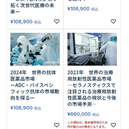
拓く次世代医療の未
¥
108,900
税込
来ー
¥
108,900
税込
2024年 世界の抗体
2023年 世界の治療
医薬品市場
用放射性医薬品市場
ーADC・バイスペシ
―セラノスティクスで
フィック抗体の市場動
注目される治療用放射
向を探るー
性医薬品の現状と今後
の市場予測―
¥
108,900
税込
¥
660,000
税込
この資料は、製本版完売のため
PDF版のみの販売となります。