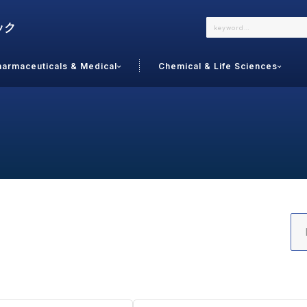
harmaceuticals & Medical
Chemical & Life Sciences
よくあるご質問
メールでのお問い合わせ
詳しくはこちら
お問い合わせ
カテゴリで選ぶ
調査の種
 Food
トッ
通販
ご利
サプリ
よく
美容
シニア
お問
リセット
検索する
女性・フェムケア
オーラル
コー