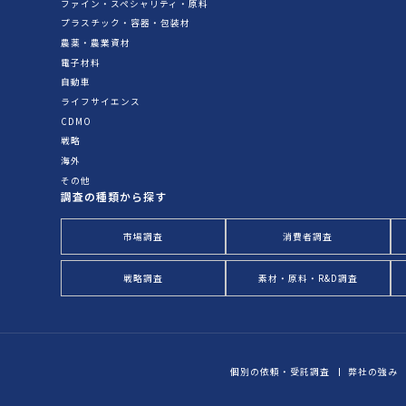
ファイン・スペシャリティ・原料
プラスチック・容器・包装材
農薬・農業資材
電子材料
自動車
ライフサイエンス
CDMO
戦略
海外
その他
調査の種類から探す
市場調査
消費者調査
戦略調査
素材・原料・R&D調査
個別の依頼・受託調査
弊社の強み