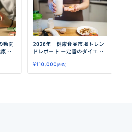
の動向
2026年 健康食品市場トレン
健康需
ドレポート
ー定番のダイエッ
はー
ト、睡眠から注目のフェムケ
¥
110,000
ア、グミサプリまでデータで
(税込)
読み解く市場の未来ー