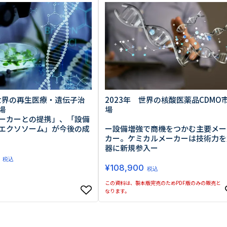
生活習慣
介護
機能性原料・素材
その他
 & Life Sciences
スペシャリティ・原料
ク・容器・包装材
資材
〒550-
大阪市
 世界の再生医療・遺伝子治
エンス
2023年 世界の核酸医薬品CDMO
TEL 0
場
場
ーカーとの提携」、「設備
エクソソーム」が今後の成
ー設備増強で商機をつかむ主要メー
カー。ケミカルメーカーは技術力を
器に新規参入ー
税込
患者・ドクター調査
¥
108,900
税込
海外・グローバル調査
この資料は、製本版完売のためPDF版のみの販売と
なります。