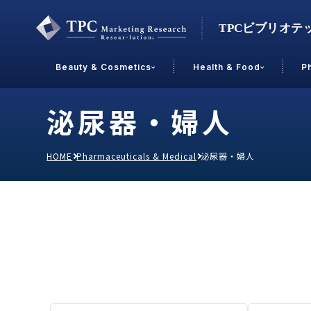
Beauty & Cosmetics
Health & Food
P
泌尿器・婦人
Contact Us
HOME
Pharmaceuticals & Medical
泌尿器・婦人
業界で選ぶ
Beauty & Cosmetics
Health &
スキンケア
男性
加工食品
メイクアップ
美容食品
飲料
ヘアケア
その他
乳製品
敏感肌・アトピー
菓子
R&D
ＰＢＦ
OEM
冷食