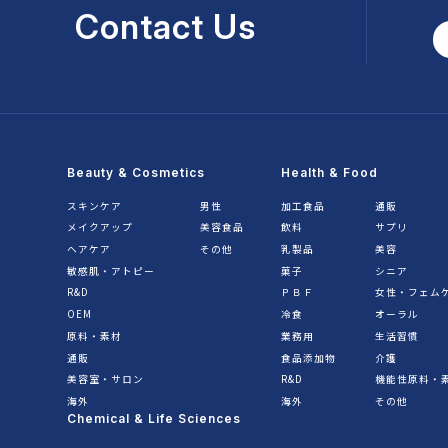
Contact Us
Beauty & Cosmetics
Health & Food
スキンケア
男性
加工食品
通販
メイクアップ
美容食品
飲料
サプリ
ヘアケア
その他
乳製品
美容
敏感肌・アトピー
菓子
シニア
R&D
ＰＢＦ
女性・フェム
OEM
冷食
オーラル
原料・素材
業務用
生活習慣
通販
食品添加物
介護
美容室・サロン
R&D
機能性原料・
海外
海外
その他
Chemical & Life Sciences