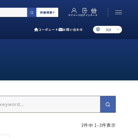
詳細検索
カート
ログイン
マイページ
コーポレート
お問い合わせ
言語
お電話でのお問い合わせ
06-6538-5358
［ 9:00-17:00 土日祝除く ］
類で選ぶ
プ
用ガイド
あるご質問
3
件中
1
-
3
件表示
い合わせ
ポレート