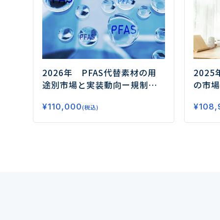
2026年 PFAS代替素材の用
202
途別市場と実装動向
ー規制対
の市場
応の先にある高機能化と実装
の融合
¥
110,000
¥
108,
力競争の勝ち筋ー
(税込)