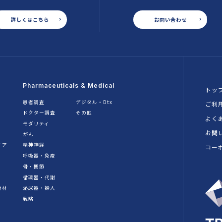
詳しくはこちら
お問い合わせ
Pharmaceuticals & Medical
トッ
患者調査
デジタル・Dtx
ご利
ドクター調査
その他
よく
モダリティ
お問
がん
ケア
精神神経
コー
呼吸器・免疫
骨・関節
循環器・代謝
素材
泌尿器・婦人
戦略