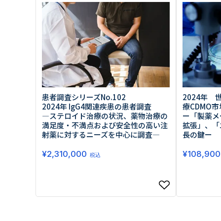
原料・素材
業務用
通販
食品添加物
美容室・サロン
R&D
海外
海外
Pharmaceuticals & Medical
Chemical
患者調査
デジタル・Dtx
ファイン・
ドクター調査
その他
プラスチッ
モダリティ
農薬・農業
がん
電子材料
精神神経
自動車
呼吸器・免疫
2024年
ライフサイ
患者調査シリーズNo.102
骨・関節
CDMO
療CDMO市
2024年 IgG4関連疾患の患者調査
循環器・代謝
戦略
ー「製薬メ
―ステロイド治療の状況、薬物治療の
泌尿器・婦人
海外
拡張」、「
満足度・不満点および安全性の高い注
戦略
その他
長の鍵ー
射薬に対するニーズを中心に調査―
調査の種類から探す
¥
108,900
¥
2,310,000
税込
市場調査
消費者調査
戦略調査
素材・原料・R&D調査