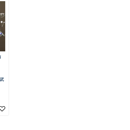
0013
西区新町2-4-2 なにわ筋SIAビル［
Map
］
市
6-6538-5358（代表）
武