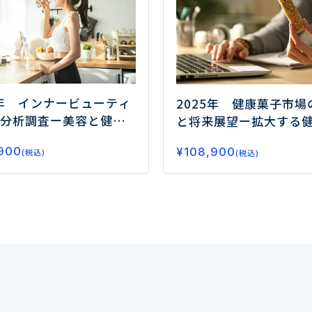
5年 インナービューティ
2025年 健康菓子市場
分析調査
ー美容と健康
と将来展望
ー拡大する
が市場拡大の鍵ー
要、今後の注目領域と
900
¥
108,900
(税込)
(税込)