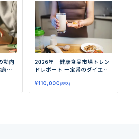
の動向
2026年 健康食品市場トレン
健康需
ドレポート
ー定番のダイエッ
はー
ト、睡眠から注目のフェムケ
¥
110,000
ア、グミサプリまでデータで
(税込)
読み解く市場の未来ー