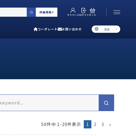
詳細検索
カート
ログイン
マイページ
コーポレート
お問い合わせ
言語
お電話でのお問い合わせ
06-6538-5358
［ 9:00-17:00 土日祝除く ］
類で選ぶ
プ
用ガイド
あるご質問
い合わせ
50
件中
1
-
20
件表示
1
2
3
ポレート