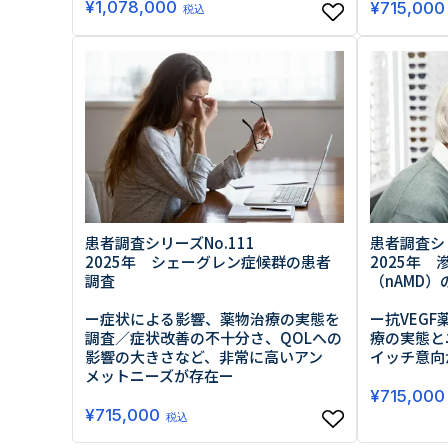
¥
1,078,000
¥
715,000
税込
患者調査シリーズNo.111
患者調査シリ
2025年 シェーグレン症候群の患者
2025年
調査
（nAMD
ー症状による影響、薬物治療の実態を
ー抗VEGF
調査／症状改善の不十分さ、QOLへの
療の実態と
影響の大きさなど、非常に高いアン
イッチ意向
メットニーズが存在ー
¥
715,000
¥
715,000
税込