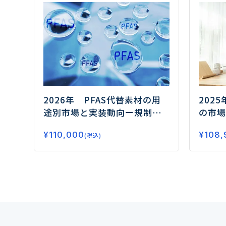
2026年 PFAS代替素材の用
202
途別市場と実装動向
ー規制対
の市場
応の先にある高機能化と実装
の融合
¥
110,000
¥
108,
力競争の勝ち筋ー
(税込)