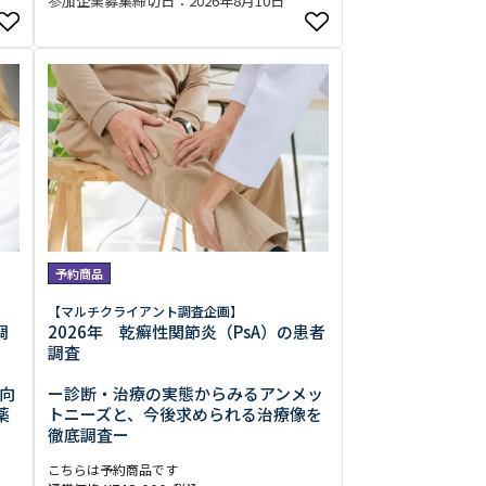
参加企業募集締切日：2026年8月10日
予約商品
【マルチクライアント調査企画】
調
2026年 乾癬性関節炎（PsA）の患者
調査
向
ー診断・治療の実態からみるアンメッ
薬
トニーズと、今後求められる治療像を
徹底調査ー
こちらは予約商品です