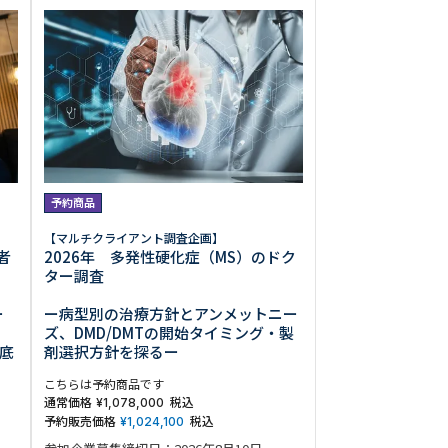
0013
西区新町2-4-2 なにわ筋SIAビル［
Map
］
予約商品
6-6538-5358（代表）
【マルチクライアント調査企画】
2026年 多発性硬化症（MS）のドク
者
ター調査
ー病型別の治療方針とアンメットニー
ー
ズ、DMD/DMTの開始タイミング・製
剤選択方針を探るー
底
こちらは予約商品です
通常価格
税込
¥
1,078,000
予約販売価格
税込
¥
1,024,100