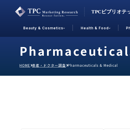
Beauty & Cosmetics
Health & Food
P
Pharmaceutical
Contact Us
HOME
患者・ドクター調査
Pharmaceuticals & Medical
業界で選ぶ
Beauty & Cosmetics
Health &
スキンケア
男性
加工食品
メイクアップ
美容食品
飲料
ヘアケア
その他
乳製品
敏感肌・アトピー
菓子
R&D
ＰＢＦ
OEM
冷食