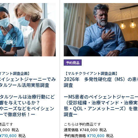
生活習慣
介護
機能性原料・素材
その他
 & Life Sciences
スペシャリティ・原料
ク・容器・包装材
資材
〒550-
大阪市
エンス
予約商品
TEL 0
イアント調査企画】
【マルチクライアント調査企画】
 ペイシェントジャーニーでみ
2026年 多発性硬化症（MS）の患
ジタルツール活用実態調査
調査
デジタルツールは治療行動にど
ーMS患者のペイシェントジャーニ
患者・ドクター調査
響を与えているか？
（受診経緯・治療マインド・治療実
海外・グローバル調査
やニーズなどをペイシェン
態・QOL・アンメットニーズ）を徹
ーで徹底分析！ー
調査ー
商品です
こちらは予約商品です
税込
通常価格
税込
8,000
¥
748,000
税込
予約販売価格
税込
¥
710,600
¥
710,600