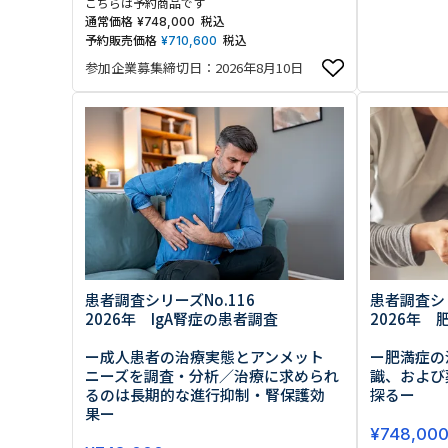
こちらは予約商品です
通常価格
税込
¥
748,000
予約販売価格
税込
¥
710,600
参加企業募集締切日：2026年8月10日
患者調査シリ
患者調査シリーズNo.116
2026年
2026年 IgA腎症の患者調査
ー肥満症の
ー成人患者の治療実態とアンメット
識、および
ニーズを調査・分析／治療に求められ
探るー
るのは長期的な進行抑制・腎保護効
果ー
¥
748,00