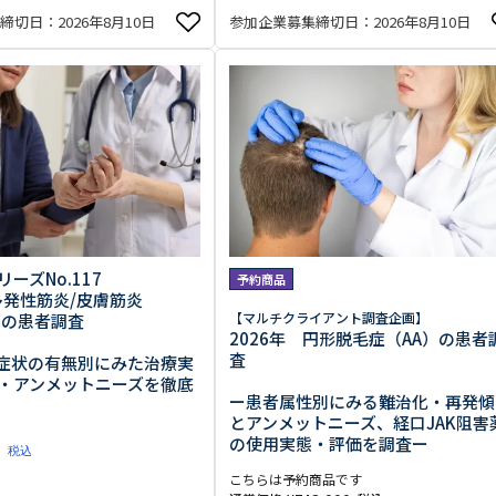
切日：2026年8月10日
参加企業募集締切日：2026年8月10日
ーズNo.117
予約商品
多発性筋炎/皮膚筋炎
【マルチクライアント調査企画】
）の患者調査
2026年 円形脱毛症（AA）の患者
査
呼吸症状の有無別にみた治療実
・アンメットニーズを徹底
ー患者属性別にみる難治化・再発傾
とアンメットニーズ、経口JAK阻害
の使用実態・評価を調査ー
0
税込
こちらは予約商品です