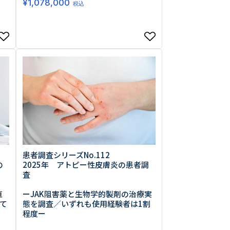
¥
1,078,000
税込
患者調査シリーズNo.112
の
2025年 アトピー性皮膚炎の患者調
査
直
ーJAK阻害薬と生物学的製剤の治療実
て
態を調査／いずれも使用経験者は1割
程度ー