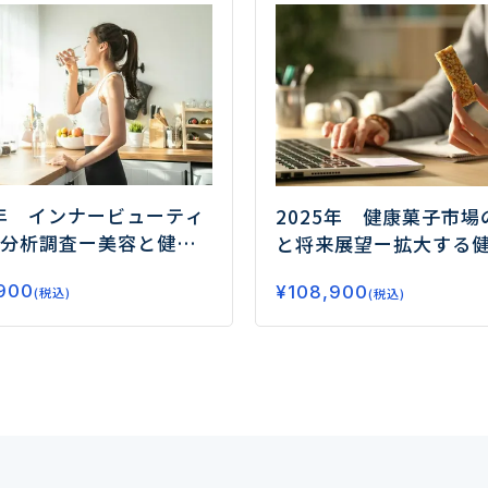
5年 インナービューティ
2025年 健康菓子市場
分析調査
ー美容と健康
と将来展望
ー拡大する
が市場拡大の鍵ー
要、今後の注目領域と
900
¥
108,900
(税込)
(税込)