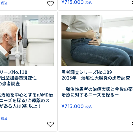
¥
715,000
税込
税込
ーズNo.110
患者調査シリーズNo.109
 滲出型加齢黄斑変性
2025年 潰瘍性大腸炎の患者調査
）の患者調査
ー難治性患者の治療実態と今後の薬
薬治療を中心とするnAMD治
治療に対するニーズを探るー
ニーズを探る/治療薬のス
がある人は9割以上！ー
¥
715,000
税込
税込