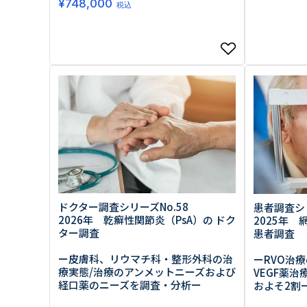
¥
748,000
税込
ドクター調査シリーズNo.58
患者調査シリ
2026年 乾癬性関節炎（PsA）の ドク
2025年 
ター調査
患者調査
ー皮膚科、リウマチ科・整形外科の治
ーRVO治
療実態/治療のアンメットニーズおよび
VEGF薬
経口薬のニーズを調査・分析ー
およそ2割