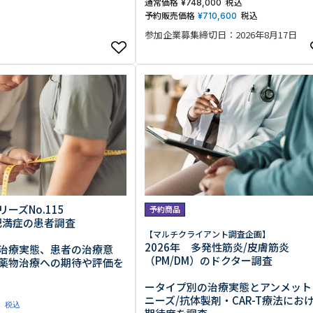
通常価格
税込
¥
748,000
予約販売価格
税込
¥
710,600
参加企業募集締切日：2026年8月17日
ーズNo.115
予約商品
 肥満症の患者調査
【マルチクライアント調査企画】
2026年 多発性筋炎/皮膚筋炎
治療実態、患者の治療意
（PM/DM）のドクター調査
薬物治療への期待や評価を
ータイプ別の治療実態とアンメット
ニーズ/抗体製剤・CAR-T療法にお
0
税込