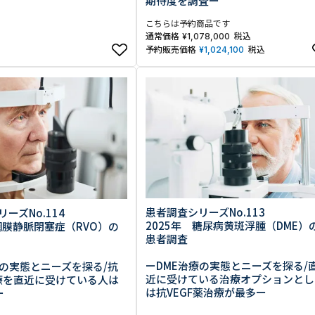
期待度を調査ー
こちらは予約商品です
通常価格
税込
¥
1,078,000
予約販売価格
税込
¥
1,024,100
患者調査シリーズNo.113
ーズNo.114
2025年 糖尿病黄斑浮腫（DME）
網膜静脈閉塞症（RVO）の
患者調査
ーDME治療の実態とニーズを探る/
療の実態とニーズを探る/抗
近に受けている治療オプションとし
治療を直近に受けている人は
は抗VEGF薬治療が最多ー
ー