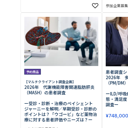
参加企業募集締
患者調査シリ
予約商品
2026年 
【マルチクライアント調査企画】
（PM/DM
2026年 代謝機能障害関連脂肪肝炎
（MASH）の患者調査
ーILD/
態・満足度
ー受診・診断・治療のペイシェント
調査ー
ジャーニーを解明／早期受診・診断の
ポイントは？「ウゴービ」など薬物治
¥
748,00
療に対する患者評価やニーズは？ー