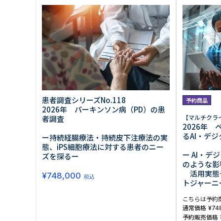
原料・素材
業務用
通販
食品添加物
美容室・サロン
R&D
海外
海外
Pharmaceuticals & Medical
Chemical
患者調査
デジタル・Dtx
ファイン・
ドクター調査
その他
プラスチッ
モダリティ
農薬・農業
がん
電子材料
精神神経
自動車
呼吸器・免疫
ライフサイ
患者調査シリーズNo.118
予約商品
骨・関節
CDMO
2026年 パーキンソン病（PD）の患
循環器・代謝
戦略
【マルチクラ
者調査
泌尿器・婦人
海外
2026年
戦略
その他
るAI・デ
ー持続経腸療法・持続皮下注療法の実
調査の種類から探す
態、iPS細胞療法に対する患者のニー
ー AI・
ズを探るー
市場調査
消費者調査
のような影
戦略調査
素材・原料・R&D調査
活用実態
¥
748,000
税込
トジャーニ
こちらは予約
通常価格
¥
74
予約販売価格