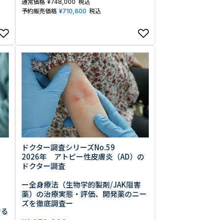
通常価格
税込
¥
748,000
予約販売価格
税込
¥
710,600
ドクター調査シリーズNo.59
2026年 アトピー性皮膚炎（AD）の
ドクター調査
ー全身療法（生物学的製剤/JAK阻害
薬）の治療実態・評価、開発薬のニー
ズを徹底調査ー
ける