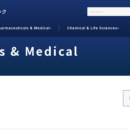
harmaceuticals & Medical
Chemical & Life Sciences
よくあるご質問
メールでのお問い合わせ
s & Medical
詳しくはこちら
お問い合わせ
カテゴリで選ぶ
調査の種
 Food
トッ
通販
ご利
サプリ
よく
美容
シニア
お問
リセット
検索する
女性・フェムケア
オーラル
コー