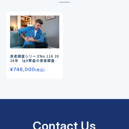
患者調査シリーズNo.116
20
26年 IgA腎症の患者調査
ー
成人患者の治療実態とアン
¥
748,000
メットニーズを調査・分析／
(税込)
治療に求められるのは長期的
な進行抑制・腎保護効果ー
Contact Us