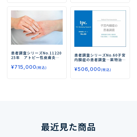
メットニーズ）を徹底調
査ー
患者調査シリーズNo.112
20
患者調査シリーズNo.60
子宮
25年 アトピー性皮膚炎の
内膜症の患者調査
―薬物治
患者調査
ーJAK阻害薬と生物
療の実態と満足度、今後の
¥
715,000
学的製剤の治療実態を調査
(税込)
¥
506,000
薬剤ニーズを徹底調査―
(税込)
／いずれも使用経験者は1割
程度ー
最近見た商品