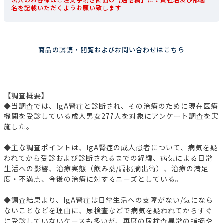
名を記載いただくようお願い致します
商品の試読・閲覧およびお問い合わせはこちら
【調査概要】
◆当調査では、IgA腎症と診断され、その治療のために現在医療
機関を受診している成人男女277人を対象にアンケート調査を実
施した。
◆主な調査ポイントは、IgA腎症の成人患者について、病気を疑
われてから受診および診断されるまでの経緯、病気による日常
生活への影響、治療実態（飲み薬/扁桃摘出術）、治療の満足
度・不満点、今後の治療に対するニーズとしている。
◆調査結果より、IgA腎症は日常生活への支障がない/気になら
ないことなどを理由に、尿検査などで病気を疑われてからすぐ
に受診していないケースも多いが、再度の尿検査異常の指摘や