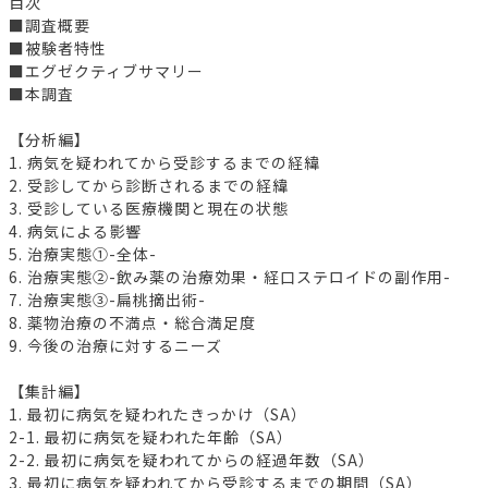
目次
■調査概要
■被験者特性
■エグゼクティブサマリー
■本調査
【分析編】
1. 病気を疑われてから受診するまでの経緯
2. 受診してから診断されるまでの経緯
3. 受診している医療機関と現在の状態
4. 病気による影響
5. 治療実態①-全体-
6. 治療実態②-飲み薬の治療効果・経口ステロイドの副作用-
7. 治療実態③-扁桃摘出術-
8. 薬物治療の不満点・総合満足度
9. 今後の治療に対するニーズ
【集計編】
1. 最初に病気を疑われたきっかけ（SA）
2-1. 最初に病気を疑われた年齢（SA）
2-2. 最初に病気を疑われてからの経過年数（SA）
3. 最初に病気を疑われてから受診するまでの期間（SA）