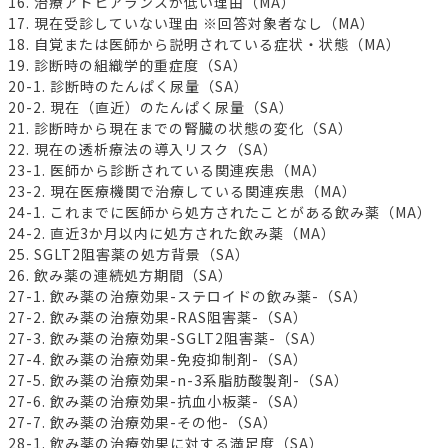
16. 治療アドヒアランスが低い理由（MA）
17. 現在受診していない理由 ※回答対象者なし（MA）
18. 自覚または医師から説明されている症状・状態（MA）
19. 診断時の組織学的重症度（SA）
20-1. 診断時のたんぱく尿量（SA）
20-2. 現在（直近）のたんぱく尿量（SA）
21. 診断時から現在までの腎臓の状態の変化（SA）
22. 現在の透析療法の導入リスク（SA）
23-1. 医師から診断されている関連疾患（MA）
23-2. 現在医療機関で治療している関連疾患（MA）
24-1. これまでに医師から処方されたことがある飲み薬（MA）
24-2. 直近3か月以内に処方された飲み薬（MA）
25. SGLT2阻害薬の処方背景（SA）
26. 飲み薬の連続処方期間（SA）
27-1. 飲み薬の治療効果-ステロイドの飲み薬-（SA）
27-2. 飲み薬の治療効果-RAS阻害薬-（SA）
27-3. 飲み薬の治療効果-SGLT2阻害薬-（SA）
27-4. 飲み薬の治療効果-免疫抑制剤-（SA）
27-5. 飲み薬の治療効果-n-3系脂肪酸製剤-（SA）
27-6. 飲み薬の治療効果-抗血小板薬-（SA）
27-7. 飲み薬の治療効果-その他-（SA）
28-1. 飲み薬の治療効果に対する満足度（SA）