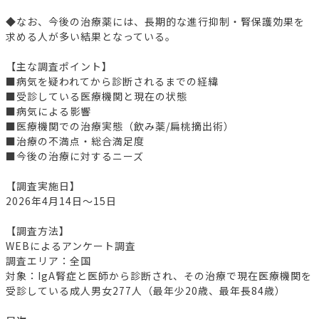
◆なお、今後の治療薬には、長期的な進行抑制・腎保護効果を
求める人が多い結果となっている。
【主な調査ポイント】
■病気を疑われてから診断されるまでの経緯
■受診している医療機関と現在の状態
■病気による影響
■医療機関での治療実態（飲み薬/扁桃摘出術）
■治療の不満点・総合満足度
■今後の治療に対するニーズ
【調査実施日】
2026年4月14日～15日
【調査方法】
WEBによるアンケート調査
調査エリア：全国
対象：IgA腎症と医師から診断され、その治療で現在医療機関を
受診している成人男女277人（最年少20歳、最年長84歳）