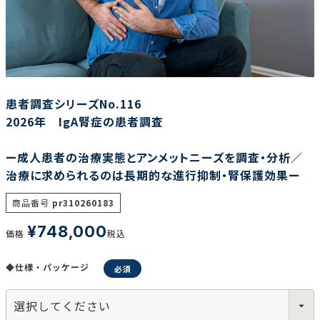
調査の種類で選ぶ
患者調査シリーズNo.116
2026年 IgA腎症の患者調査
ー成人患者の治療実態とアンメットニーズを調査・分析／
リセット
検索する
治療に求められるのは長期的な進行抑制・腎保護効果ー
商品番号
pr310260183
¥
748,000
価格
税込
◆仕様・パッケージ