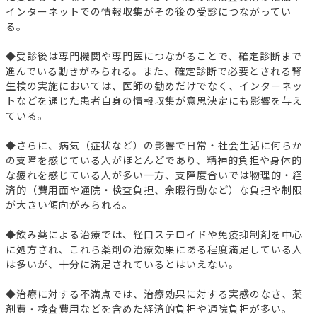
インターネットでの情報収集がその後の受診につながってい
る。
◆受診後は専門機関や専門医につながることで、確定診断まで
進んでいる動きがみられる。また、確定診断で必要とされる腎
生検の実施においては、医師の勧めだけでなく、インターネッ
トなどを通じた患者自身の情報収集が意思決定にも影響を与え
ている。
◆さらに、病気（症状など）の影響で日常・社会生活に何らか
の支障を感じている人がほとんどであり、精神的負担や身体的
な疲れを感じている人が多い一方、支障度合いでは物理的・経
済的（費用面や通院・検査負担、余暇行動など）な負担や制限
が大きい傾向がみられる。
◆飲み薬による治療では、経口ステロイドや免疫抑制剤を中心
に処方され、これら薬剤の治療効果にある程度満足している人
は多いが、十分に満足されているとはいえない。
◆治療に対する不満点では、治療効果に対する実感のなさ、薬
剤費・検査費用などを含めた経済的負担や通院負担が多い。