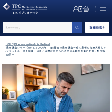
詳細検索
←戻る
詳細検索
HOME
Pharmaceuticals & Medical
患者調査シリーズNo.116 2026年 IgA腎症の患者調査ー成人患者の治療実態とア
ンメットニーズを調査・分析／治療に求められるのは長期的な進行抑制・腎保護
効果ー
業界で選ぶ
カテゴリで選ぶ