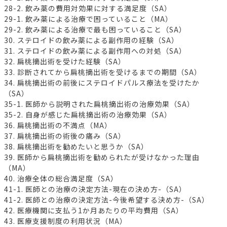
28-2. 飲み薬の費用対効果に対する満足度（SA）
29-1. 飲み薬による治療で困っていること（MA）
29-2. 飲み薬による治療で最も困っていること（SA）
30. ステロイドの飲み薬による副作用の経験（SA）
31. ステロイドの飲み薬による副作用への対処（SA）
32. 扁桃摘出術を受けた経験（SA）
33. 診断されてから扁桃摘出術を受けるまでの期間（SA）
34. 扁桃摘出術の前後にステロイドパルス療法を受けたか
（SA）
35-1. 医師から説明された扁桃摘出術の治療効果（SA）
35-2. 自身が感じた扁桃摘出術の治療効果（SA）
36. 扁桃摘出術の不満点（MA）
37. 扁桃摘出術の術後の痛み（SA）
38. 扁桃摘出術を勧めたいと思うか（SA）
39. 医師から扁桃摘出術を勧められたが受けなかった理由
（MA）
40. 治療全体の総合満足度（SA）
41-1. 医師との治療の決定方法-現在の決め方-（SA）
41-2. 医師との治療の決定方法-今後希望する決め方-（SA）
42. 医療機関に支払う1か月あたりの平均費用（SA）
43. 医療支援制度の利用状況（MA）