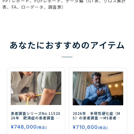
PPTレポート、PDFレポート、データ編（GT表、クロス集計
表、FA、ローデータ、調査票）
あなたにおすすめのアイテム
患者調査シリーズNo.115
20
2026年 多発性硬化症（M
26年 肥満症の患者調査
ー
S）の患者調査
ーMS患者の
肥満症の治療実態、患者の
ペイシェントジャーニー
¥
748,000
治療意識、および薬物治療
¥
710,600
（受診経緯・治療マイン
(税込)
(税込)
への期待や評価を探るー
ド・治療実態・QOL・アン