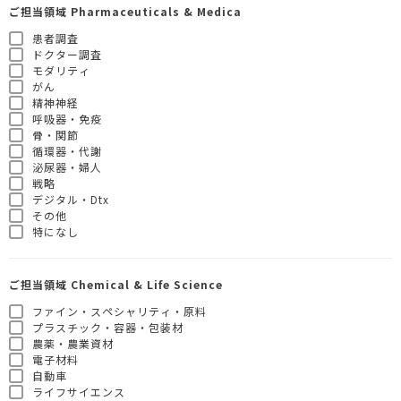
ご担当領域 Pharmaceuticals & Medica
患者調査
ドクター調査
モダリティ
がん
精神神経
呼吸器・免疫
骨・関節
循環器・代謝
泌尿器・婦人
戦略
デジタル・Dtx
その他
特になし
ご担当領域 Chemical & Life Science
ファイン・スペシャリティ・原料
プラスチック・容器・包装材
農薬・農業資材
電子材料
自動車
ライフサイエンス