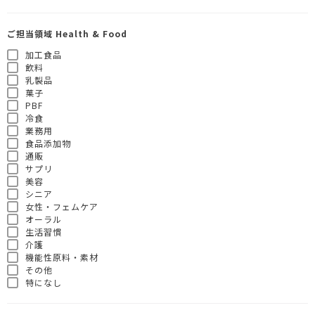
ご担当領域 Health & Food
加工食品
飲料
乳製品
菓子
PBF
冷食
業務用
食品添加物
通販
サプリ
美容
シニア
女性・フェムケア
オーラル
生活習慣
介護
機能性原料・素材
その他
特になし