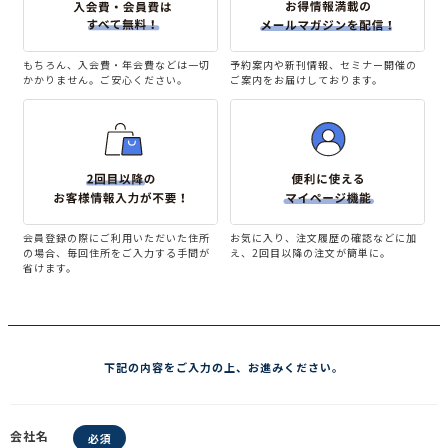
もちろん、入会費・年会費などは一切
予約案内や新刊情報、セミナー開催の
かかりません。ご安心ください。
ご案内をお届けしております。
調査の種類で選ぶ
リセット
検索する
会員登録の際にご利用いただいた住所
お気に入り、注文履歴の確認などに加
の場合、毎回住所をご入力する手間が
え、2回目以降の注文が簡単に。
省けます。
下記の内容をご入力の上、お進みください。
会社名