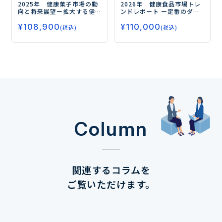
2025年 健康菓子市場の動
2026年 健康食品市場トレ
向と将来展望
ー拡大する健
ンドレポート
ー定番のダイ
康需要、今後の注目領域と
エット、睡眠から注目の
¥
108,900
¥
110,000
はー
フェムケア、グミサプリまで
(税込)
(税込)
データで読み解く市場の未
来ー
Column
関連するコラムを
ご覧いただけます。