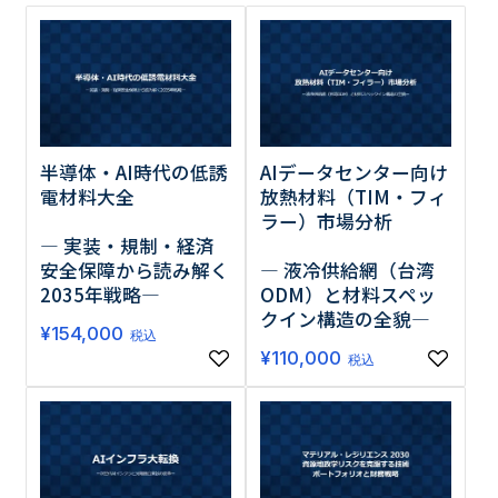
調査の種類で選ぶ
半導体・AI時代の低誘
AIデータセンター向け
電材料大全
放熱材料（TIM・フィ
ラー）市場分析
リセット
検索する
― 実装・規制・経済
安全保障から読み解く
― 液冷供給網（台湾
2035年戦略―
ODM）と材料スペッ
クイン構造の全貌―
¥
154,000
税込
¥
110,000
税込