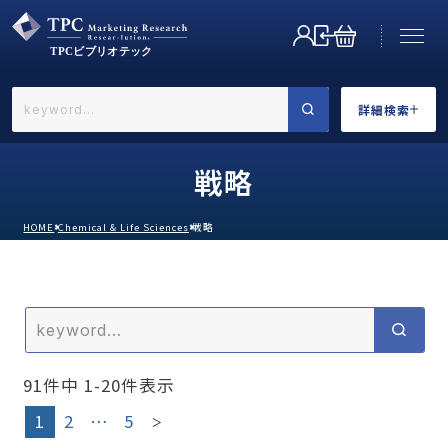
詳細検索
←戻る
詳細検索
戦略
HOME
Chemical & Life Sciences
戦略
業界で選ぶ
91
件中
1
-
20
件表示
カテゴリで選ぶ
1
2
…
5