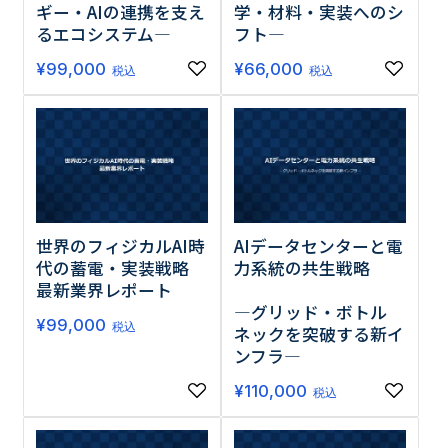
ギー・AIの連携を支え
学・材料・実装へのシ
るエコシステム―
フト―
¥
99,000
¥
66,000
税込
税込
世界のフィジカルAI時
AIデータセンターと電
代の蓄電・実装戦略
力系統の共生戦略
最新業界レポート
―グリッド・ボトル
¥
99,000
税込
ネックを突破する新イ
ンフラ―
¥
110,000
税込