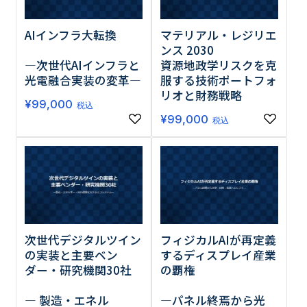
AIインフラ大転換
マテリアル・レジリエ
ンス 2030
―次世代AIインフラと
資源地政学リスクを克
光電融合実装の変革―
服する技術ポートフォ
リオと財務戦略
¥
99,000
税込
¥
99,000
税込
次世代デジタルツイン
フィジカルAIが再定義
の実装と主要ベン
するディスプレイ産業
ダー・研究機関30社
の覇権
― 製造・エネル
―パネル終焉から光