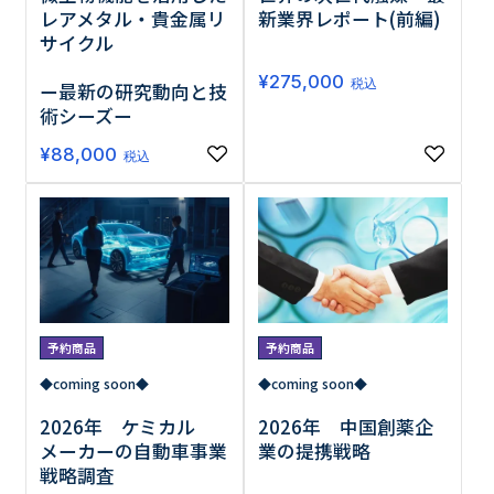
レアメタル・貴金属リ
新業界レポート(前編)
サイクル
¥
275,000
税込
ー最新の研究動向と技
術シーズー
¥
88,000
税込
予約商品
予約商品
◆coming soon◆
◆coming soon◆
2026年 ケミカル
2026年 中国創薬企
メーカーの自動車事業
業の提携戦略
戦略調査