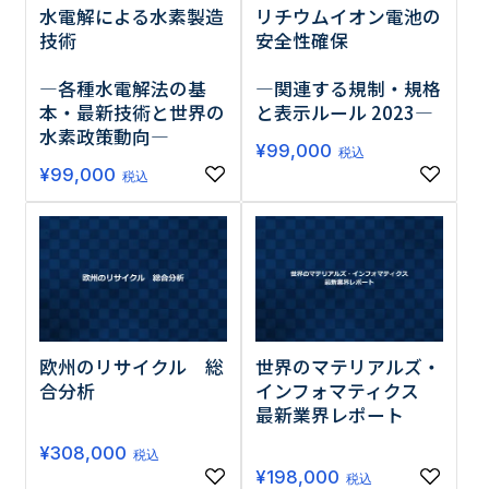
水電解による水素製造
リチウムイオン電池の
技術
安全性確保
―各種水電解法の基
―関連する規制・規格
本・最新技術と世界の
と表示ルール 2023―
水素政策動向―
¥
99,000
税込
¥
99,000
税込
欧州のリサイクル 総
世界のマテリアルズ・
合分析
インフォマティクス
最新業界レポート
¥
308,000
税込
¥
198,000
税込