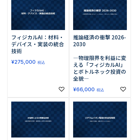
フィジカルAI：材料・
推論経済の衝撃 2026-
デバイス・実装の統合
2030
技術
―物理限界を利益に変
¥
275,000
税込
える「フィジカルAI」
とボトルネック投資の
全貌―
¥
66,000
税込