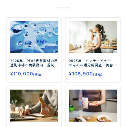
2026年 PFAS代替素材の用
2025年 インナービュー
途別市場と実装動向
ー規制
ティの市場分析調査
ー美容
対応の先にある高機能化と
と健康の融合が市場拡大の
¥
110,000
¥
108,900
実装力競争の勝ち筋ー
鍵ー
(税込)
(税込)