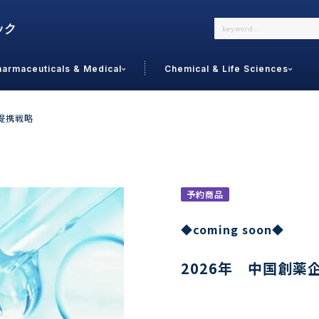
harmaceuticals & Medical
Chemical & Life Sciences
よくあるご質問
メールでのお問い合わせ
提携戦略
詳しくはこちら
お問い合わせ
カテゴリで選ぶ
調査の種
予約商品
 Food
トッ
◆coming soon◆
通販
ご利
サプリ
2026年 中国創薬
よく
美容
シニア
お問
リセット
検索する
女性・フェムケア
オーラル
コー