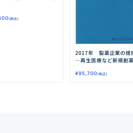
500
(税込)
2017年 製薬企業の提
―再生医療など新規創
確立に向けたM&Aが加
¥
95,700
(税込)