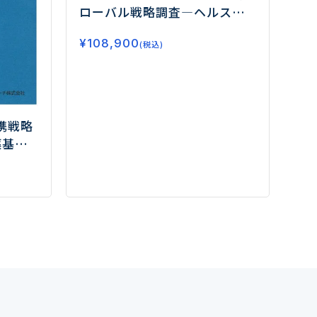
ローバル戦略調査
―ヘルスケ
ア企業20社の海外戦略を徹底
¥
108,900
分析―
(税込)
携戦略
薬基盤
速―