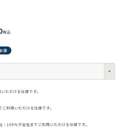
0
税込
0013
西区新町2-4-2 なにわ筋SIAビル［
Map
］
6-6538-5358（代表）
用いただける仕様です。
でご利用いただける仕様です。
・100％子会社までご利用いただける仕様です。