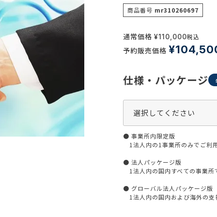
生活習慣
商品番号
mr310260697
介護
機能性原料・素材
その他
 & Life Sciences
通常価格
¥
110,000
税込
¥
104,50
予約販売価格
スペシャリティ・原料
ク・容器・包装材
資材
仕様・パッケージ
〒550-
大阪市
エンス
TEL 0
● 事業所内限定版
1法人内の1事業所のみでご利
患者・ドクター調査
● 法人パッケージ版
海外・グローバル調査
1法人内の国内すべての事業所
● グローバル法人パッケージ版
1法人内の国内および海外の支社