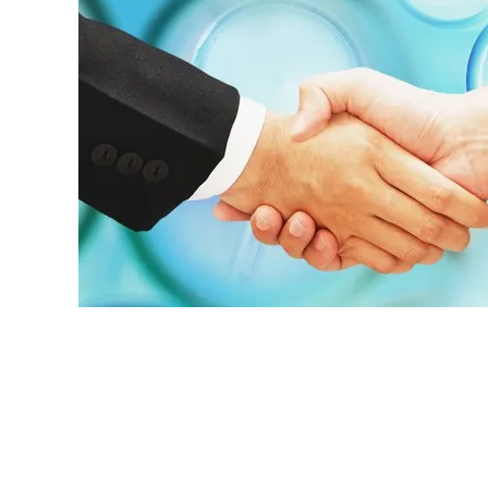
原料・素材
業務用
通販
食品添加物
美容室・サロン
R&D
海外
海外
Pharmaceuticals & Medical
Chemical
患者調査
デジタル・Dtx
ファイン・
ドクター調査
その他
プラスチッ
モダリティ
農薬・農業
がん
電子材料
精神神経
自動車
呼吸器・免疫
ライフサイ
骨・関節
CDMO
循環器・代謝
戦略
泌尿器・婦人
海外
戦略
その他
調査の種類から探す
市場調査
消費者調査
戦略調査
素材・原料・R&D調査