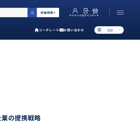
詳細検索
カート
ログイン
マイページ
コーポレート
お問い合わせ
言語
お電話でのお問い合わせ
06-6538-5358
［ 9:00-17:00 土日祝除く ］
類で選ぶ
プ
用ガイド
企業の提携戦略
あるご質問
い合わせ
ポレート