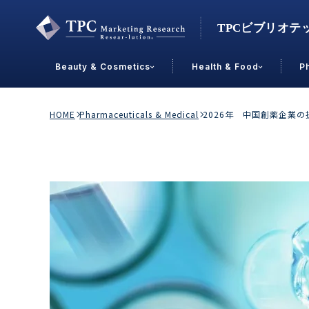
Beauty & Cosmetics
Health & Food
P
Contact Us
HOME
Pharmaceuticals & Medical
2026年 中国創薬企業の
業界で選ぶ
Beauty & Cosmetics
Health &
スキンケア
男性
加工食品
メイクアップ
美容食品
飲料
ヘアケア
その他
乳製品
敏感肌・アトピー
菓子
R&D
ＰＢＦ
OEM
冷食