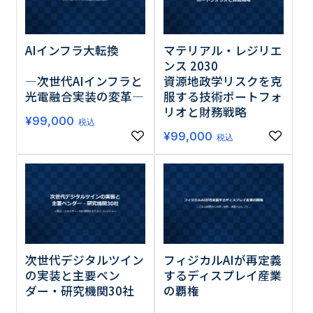
AIインフラ大転換
マテリアル・レジリエ
ンス 2030
―次世代AIインフラと
資源地政学リスクを克
光電融合実装の変革―
服する技術ポートフォ
リオと財務戦略
¥
99,000
税込
¥
99,000
税込
次世代デジタルツイン
フィジカルAIが再定義
の実装と主要ベン
するディスプレイ産業
ダー・研究機関30社
の覇権