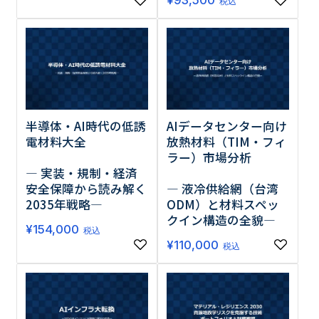
¥
93,500
税込
半導体・AI時代の低誘
AIデータセンター向け
電材料大全
放熱材料（TIM・フィ
ラー）市場分析
― 実装・規制・経済
安全保障から読み解く
― 液冷供給網（台湾
2035年戦略―
ODM）と材料スペッ
クイン構造の全貌―
¥
154,000
税込
¥
110,000
税込