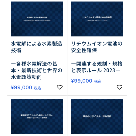
水電解による水素製造
リチウムイオン電池の
技術
安全性確保
―各種水電解法の基
―関連する規制・規格
本・最新技術と世界の
と表示ルール 2023―
水素政策動向―
¥
99,000
税込
¥
99,000
税込