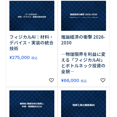
フィジカルAI：材料・
推論経済の衝撃 2026-
デバイス・実装の統合
2030
技術
―物理限界を利益に変
¥
275,000
税込
える「フィジカルAI」
とボトルネック投資の
全貌―
¥
66,000
税込