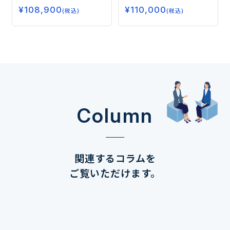
康需要、今後の注目領域と
エット、睡眠から注目の
¥
108,900
¥
110,000
はー
フェムケア、グミサプリまで
(税込)
(税込)
データで読み解く市場の未
来ー
Column
関連するコラムを
ご覧いただけます。