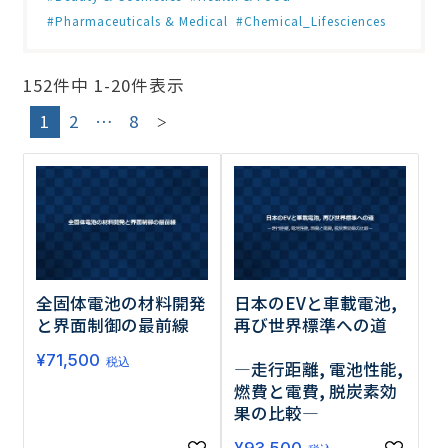
Pharmaceuticals & Medical
Chemical_Lifesciences
152
件中
1
-
20
件表示
調査の種類で選ぶ
1
2
…
8
リセット
検索する
全固体電池の材料開発
日本のEVと車載電池,
と界面制御の最前線
再び世界標準への道
¥
71,500
税込
―走行距離, 電池性能,
燃費と電費, 脱炭素効
果の比較―