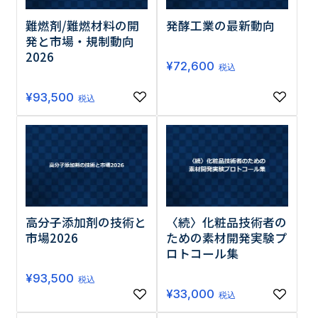
難燃剤/難燃材料の開
発酵工業の最新動向
発と市場・規制動向
2026
¥
72,600
税込
¥
93,500
税込
高分子添加剤の技術と
〈続〉化粧品技術者の
市場2026
ための素材開発実験プ
ロトコール集
¥
93,500
税込
¥
33,000
税込