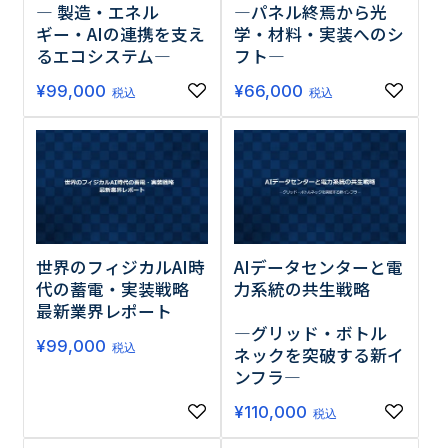
― 製造・エネル
―パネル終焉から光
ギー・AIの連携を支え
学・材料・実装へのシ
るエコシステム―
フト―
¥
99,000
¥
66,000
税込
税込
世界のフィジカルAI時
AIデータセンターと電
代の蓄電・実装戦略
力系統の共生戦略
最新業界レポート
―グリッド・ボトル
¥
99,000
税込
ネックを突破する新イ
ンフラ―
¥
110,000
税込