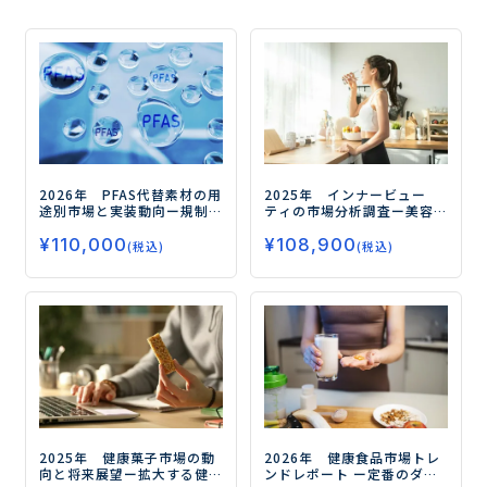
2026年 PFAS代替素材の用
2025年 インナービュー
途別市場と実装動向
ー規制
ティの市場分析調査
ー美容
対応の先にある高機能化と
と健康の融合が市場拡大の
¥
110,000
¥
108,900
実装力競争の勝ち筋ー
鍵ー
(税込)
(税込)
2025年 健康菓子市場の動
2026年 健康食品市場トレ
向と将来展望
ー拡大する健
ンドレポート
ー定番のダイ