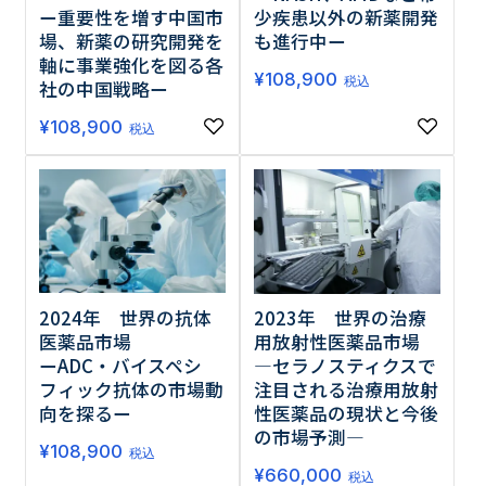
少疾患以外の新薬開発
ー重要性を増す中国市
も進行中ー
場、新薬の研究開発を
軸に事業強化を図る各
¥
108,900
税込
社の中国戦略ー
¥
108,900
税込
2024年 世界の抗体
2023年 世界の治療
医薬品市場
用放射性医薬品市場
ーADC・バイスペシ
―セラノスティクスで
フィック抗体の市場動
注目される治療用放射
向を探るー
性医薬品の現状と今後
の市場予測―
¥
108,900
税込
¥
660,000
税込