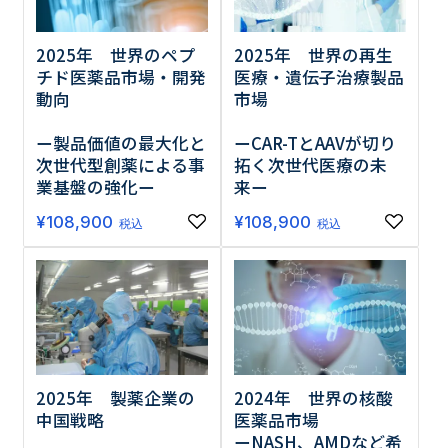
2025年 世界のペプ
2025年 世界の再生
チド医薬品市場・開発
医療・遺伝子治療製品
動向
市場
ー製品価値の最大化と
ーCAR-TとAAVが切り
次世代型創薬による事
拓く次世代医療の未
業基盤の強化ー
来ー
¥
108,900
¥
108,900
税込
税込
2024年 世界の核酸
2025年 製薬企業の
医薬品市場
中国戦略
ーNASH、AMDなど希