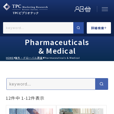
詳細検索
←戻る
詳細検索
Pharmaceuticals
& Medical
HOME
海外・グローバル調査
Pharmaceuticals & Medical
業界で選ぶ
12
件中
1
-
12
件表示
カテゴリで選ぶ