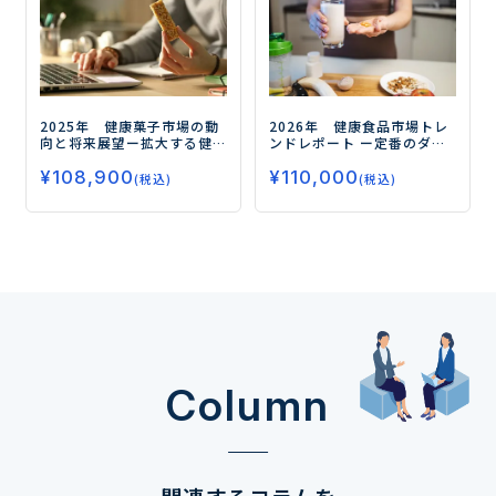
2025年 健康菓子市場の動
2026年 健康食品市場トレ
向と将来展望
ー拡大する健
ンドレポート
ー定番のダイ
康需要、今後の注目領域と
エット、睡眠から注目の
¥
108,900
¥
110,000
はー
フェムケア、グミサプリまで
(税込)
(税込)
データで読み解く市場の未
来ー
Column