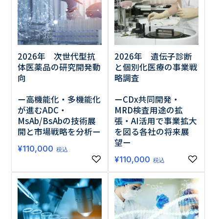
調査の種類で選ぶ
2026年 次世代型抗
2026年 遺伝子診断
体医薬品の研究開発動
と個別化医療の事業戦
向
略調査
ー高機能化・多機能化
ーCDx共同開発・
リセット
検索する
が進むADC・
MRD検査用途の拡
MsAb/BsAbの技術展
張・AI活用で事業拡大
開と市場戦略を分析ー
を図る各社の将来展
望ー
¥
110,000
税込
¥
110,000
税込