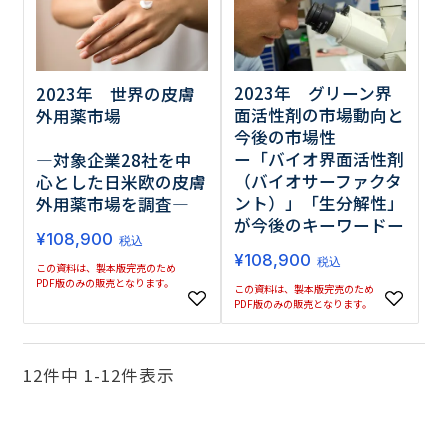
2023年 グリーン界
2023年 世界の皮膚
面活性剤の市場動向と
外用薬市場
今後の市場性
ー「バイオ界面活性剤
―対象企業28社を中
（バイオサーファクタ
心とした日米欧の皮膚
ント）」「生分解性」
外用薬市場を調査―
が今後のキーワードー
¥
108,900
税込
¥
108,900
税込
この資料は、製本版完売のため
PDF版のみの販売となります。
この資料は、製本版完売のため
PDF版のみの販売となります。
12
件中
1
-
12
件表示