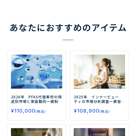
あなたにおすすめのアイテム
2026年 PFAS代替素材の用
2025年 インナービュー
途別市場と実装動向
ー規制
ティの市場分析調査
ー美容
対応の先にある高機能化と
と健康の融合が市場拡大の
¥
110,000
¥
108,900
実装力競争の勝ち筋ー
鍵ー
(税込)
(税込)