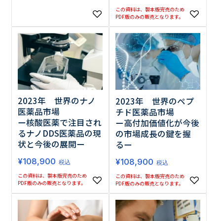
この資料は、製本版完売のため
PDF版のみの販売となります。
2023年 世界のナノ
2023年 世界のペプ
医薬品市場
チド医薬品市場
ー核酸医薬で注目され
ー高付加価値化が今後
るナノDDS医薬品の現
の市場成長の鍵を握
状と今後の展開ー
るー
¥
108,900
¥
108,900
税込
税込
この資料は、製本版完売のため
この資料は、製本版完売のため
PDF版のみの販売となります。
PDF版のみの販売となります。