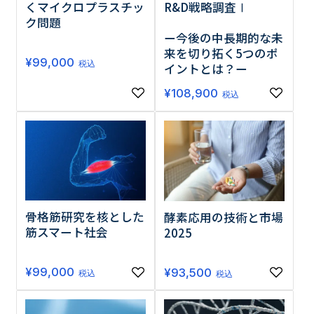
くマイクロプラスチッ
R&D戦略調査Ⅰ
ク問題
ー今後の中長期的な未
来を切り拓く5つのポ
¥
99,000
税込
イントとは？ー
¥
108,900
税込
骨格筋研究を核とした
酵素応用の技術と市場
筋スマート社会
2025
¥
99,000
¥
93,500
税込
税込