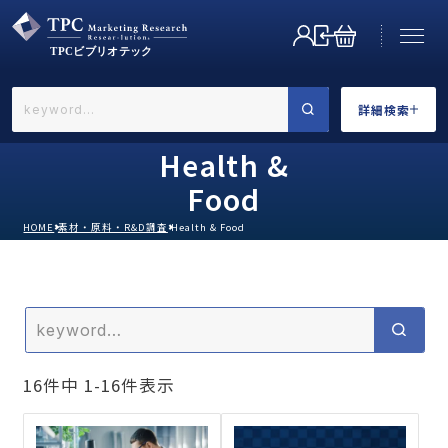
詳細検索
←戻る
詳細検索
Health &
Food
HOME
素材・原料・R&D調査
Health & Food
業界で選ぶ
16
件中
1
-
16
件表示
カテゴリで選ぶ