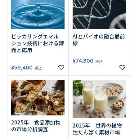
ピッカリングエマル
AIとバイオの融合最前
ション技術における課
線
題と応用
¥
74,800
税込
¥
59,400
税込
2025年 食品添加物
2025年 世界の植物
の市場分析調査
性たんぱく素材市場