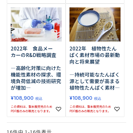
2022年 食品メー
2022年 植物性たん
カーのR&D戦略調査
ぱく素材市場の最新動
向と将来展望
―高齢化対策に向けた
機能性素材の探求、環
―持続可能なたんぱく
境負荷低減の技術研究
源として需要が高まる
が増加―
植物性たんぱく素材―
¥
108,900
¥
108,900
税込
税込
この資料は、製本版完売のため
この資料は、製本版完売のため
PDF版のみの販売となります。
PDF版のみの販売となります。
16
件中
1
-
16
件表示