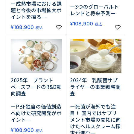
ー成熟市場における課
ー3つのグローバルト
題と今後の市場拡大ポ
レンドと将来予測ー
イントを探るー
¥
108,900
税込
¥
108,900
税込
2025年 プラント
2024年 乳酸菌サプ
ベースフードのR&D動
ライヤーの事業戦略調
向調査
査
ーPBF独自の価値創造
ー死菌が海外でも注
へ向けた研究開発がポ
目！ 国内ではサプリ
イントー
メント市場の開拓に向
けたヘルスクレーム探
¥
108,900
税込
求が進むー