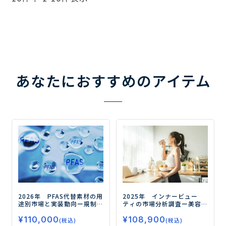
あなたにおすすめのアイテム
2026年 PFAS代替素材の用
2025年 インナービュー
途別市場と実装動向
ー規制
ティの市場分析調査
ー美容
対応の先にある高機能化と
と健康の融合が市場拡大の
¥
110,000
¥
108,900
実装力競争の勝ち筋ー
鍵ー
(税込)
(税込)