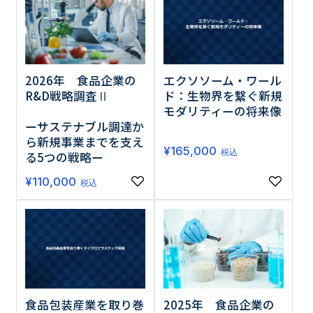
調査の種類で選ぶ
2026年 食品企業の
エクソソーム・ワール
R&D戦略調査Ⅱ
ド：生物界を繋ぐ新規
モダリティーの将来像
ーサステナブル調達か
ら新規事業までを支え
¥
165,000
リセット
検索する
税込
る5つの戦略ー
¥
110,000
税込
食品包装産業を取り巻
2025年 食品企業の