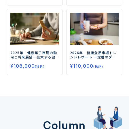
2025年 健康菓子市場の動
2026年 健康食品市場トレ
向と将来展望
ー拡大する健
ンドレポート
ー定番のダイ
康需要、今後の注目領域と
エット、睡眠から注目の
¥
108,900
¥
110,000
はー
フェムケア、グミサプリまで
(税込)
(税込)
データで読み解く市場の未
来ー
Column