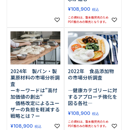
¥
108,900
税込
この資料は、製本版完売のため
PDF版のみの販売となります。
2022年 食品添加物
2024年 製パン・製
の市場分析調査
菓原材料の市場分析調
査
―健康カテゴリーに対
ーキーワードは”高付
するアプローチ強化を
加価値の創出“
図る各社―
価格改定によるユー
ザーの負担を軽減する
¥
108,900
税込
戦略とは？ー
この資料は、製本版完売のため
¥
108,900
PDF版のみの販売となります。
税込