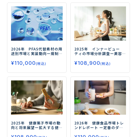
2026年 PFAS代替素材の用
2025年 インナービュー
途別市場と実装動向
ー規制
ティの市場分析調査
ー美容
対応の先にある高機能化と
と健康の融合が市場拡大の
¥
110,000
¥
108,900
実装力競争の勝ち筋ー
鍵ー
(税込)
(税込)
2025年 健康菓子市場の動
2026年 健康食品市場トレ
向と将来展望
ー拡大する健
ンドレポート
ー定番のダイ
康需要、今後の注目領域と
エット、睡眠から注目の
はー
フェムケア、グミサプリまで