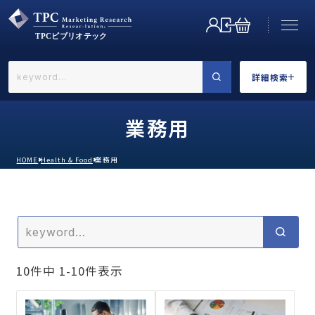
詳細検索
←戻る
詳細検索
業務用
HOME
Health & Food
業務用
業界で選ぶ
10
件中
1
-
10
件表示
カテゴリで選ぶ