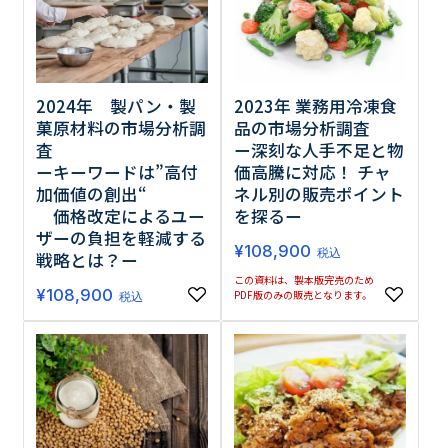
2024年 製パン・製
2023年 業務用冷凍食
菓原材料の市場分析調
品の市場分析調査
査
ー深刻な人手不足と物
ーキーワードは”高付
価高騰に対応！ チャ
加価値の創出“
ネル別の販売ポイント
価格改定によるユー
を探るー
ザーの負担を軽減する
¥
108,900
税込
戦略とは？ー
この資料は、製本版完売のため
¥
108,900
PDF版のみの販売となります。
税込