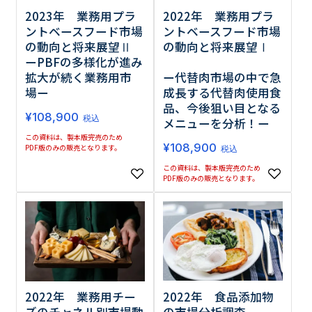
2023年 業務用プラ
2022年 業務用プラ
ントベースフード市場
ントベースフード市場
の動向と将来展望Ⅱ
の動向と将来展望Ⅰ
ーPBFの多様化が進み
拡大が続く業務用市
ー代替肉市場の中で急
場ー
成長する代替肉使用食
品、今後狙い目となる
¥
108,900
税込
メニューを分析！ー
この資料は、製本版完売のため
¥
108,900
PDF版のみの販売となります。
税込
この資料は、製本版完売のため
PDF版のみの販売となります。
2022年 食品添加物
2022年 業務用チー