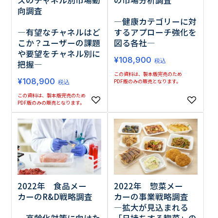
の市場分析調査
ズのチャネル別市場動
向調査
―健康カテゴリーに対
するアプローチ強化を
―有望なチャネルはど
図る各社―
こか？ユーザーの課題
や要望をチャネル別に
¥
108,900
税込
把握―
この資料は、製本版完売のため
¥
108,900
PDF版のみの販売となります。
税込
この資料は、製本版完売のため
PDF版のみの販売となります。
2022年 食品メー
2022年 惣菜メー
カーのR&D戦略調査
カーの事業戦略調査
―拡大が見込まれる
―高齢化対策に向けた
「日持ちする惣菜」の