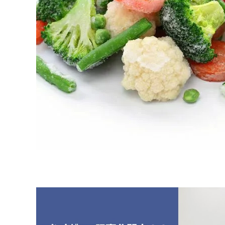
原料・素材
業務用
通販
食品添加物
美容室・サロン
R&D
海外
海外
Pharmaceuticals & Medical
Chemical
患者調査
デジタル・Dtx
ファイン・
ドクター調査
その他
プラスチッ
モダリティ
農薬・農業
がん
電子材料
精神神経
自動車
呼吸器・免疫
ライフサイ
骨・関節
CDMO
循環器・代謝
戦略
泌尿器・婦人
海外
戦略
その他
調査の種類から探す
市場調査
消費者調査
戦略調査
素材・原料・R&D調査