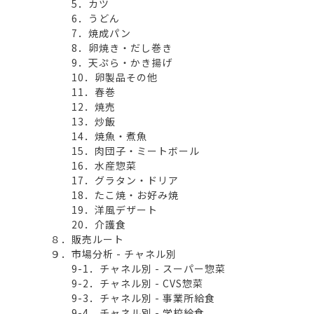
5．カツ
6．うどん
7．焼成パン
8．卵焼き・だし巻き
9．天ぷら・かき揚げ
10．卵製品その他
11．春巻
12．焼売
13．炒飯
14．焼魚・煮魚
15．肉団子・ミートボール
16．水産惣菜
17．グラタン・ドリア
18．たこ焼・お好み焼
19．洋風デザート
20．介護食
８．販売ルート
９．市場分析 - チャネル別
9-1．チャネル別 - スーパー惣菜
9-2．チャネル別 - CVS惣菜
9-3．チャネル別 - 事業所給食
9-4．チャネル別 - 学校給食