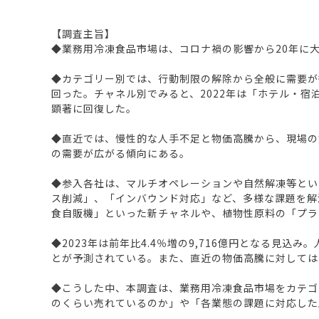
【調査主旨】
◆業務用冷凍食品市場は、コロナ禍の影響から20年に大きく
◆カテゴリー別では、行動制限の解除から全般に需要が
回った。チャネル別でみると、2022年は「ホテル・
顕著に回復した。
◆直近では、慢性的な人手不足と物価高騰から、現場の
の需要が広がる傾向にある。
◆参入各社は、マルチオペレーションや自然解凍等とい
ス削減」、「インバウンド対応」など、多様な課題を解
食自販機」といった新チャネルや、植物性原料の「プラ
◆2023年は前年比4.4％増の9,716億円となる
とが予測されている。また、直近の物価高騰に対しては
◆こうした中、本調査は、業務用冷凍食品市場をカテゴ
のくらい売れているのか」や「各業態の課題に対応した