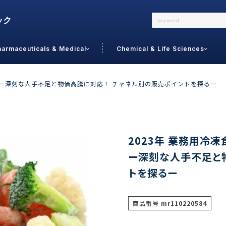
harmaceuticals & Medical
Chemical & Life Sciences
よくあるご質問
メールでのお問い合わせ
査ー深刻な人手不足と物価高騰に対応！ チャネル別の販売ポイントを探るー
詳しくはこちら
お問い合わせ
カテゴリで選ぶ
調査の種
2023年 業務用冷
ー深刻な人手不足と
 Food
トッ
トを探るー
通販
ご利
サプリ
よく
美容
シニア
商品番号
mr110220584
お問
リセット
検索する
女性・フェムケア
オーラル
コー