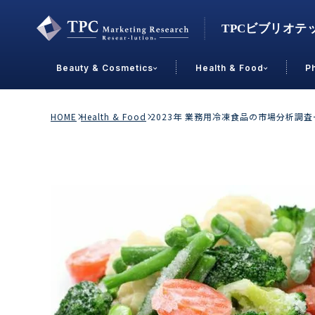
Beauty & Cosmetics
Health & Food
P
Contact Us
HOME
Health & Food
2023年 業務用冷凍食品の市場分析調
業界で選ぶ
Beauty & Cosmetics
Health &
スキンケア
男性
加工食品
メイクアップ
美容食品
飲料
ヘアケア
その他
乳製品
敏感肌・アトピー
菓子
R&D
ＰＢＦ
OEM
冷食