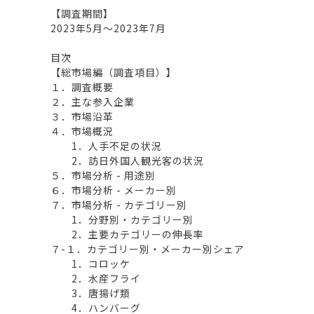
【調査期間】
2023年5月～2023年7月
目次
【総市場編（調査項目）】
１．調査概要
２．主な参入企業
３．市場沿革
４．市場概況
1．人手不足の状況
2．訪日外国人観光客の状況
５．市場分析 - 用途別
６．市場分析 - メーカー別
７．市場分析 - カテゴリー別
1．分野別・カテゴリー別
2．主要カテゴリーの伸長率
７-１．カテゴリー別・メーカー別シェア
1．コロッケ
2．水産フライ
3．唐揚げ類
4．ハンバーグ