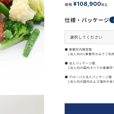
生活習慣
¥
108,900
価格
税込
介護
機能性原料・素材
その他
仕様・パッケージ
 & Life Sciences
スペシャリティ・原料
ク・容器・包装材
資材
〒550-
● 事業所内限定版
大阪市
エンス
TEL 0
1法人内の1事業所のみでご利
● 法人パッケージ版
1法人内の国内すべての事業所
● グローバル法人パッケージ版
患者・ドクター調査
1法人内の国内および海外の支社
海外・グローバル調査