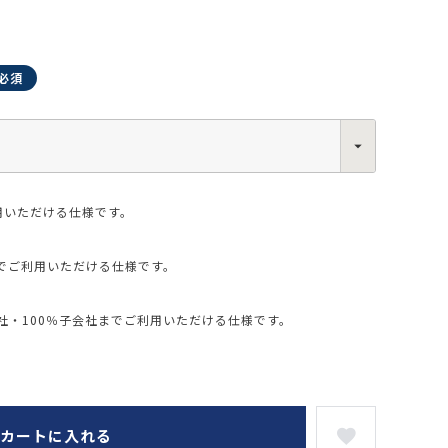
0013
西区新町2-4-2 なにわ筋SIAビル［
Map
］
6-6538-5358（代表）
用いただける仕様です。
でご利用いただける仕様です。
・100％子会社までご利用いただける仕様です。
カートに入れる