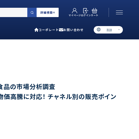
詳細検索
カート
ログイン
マイページ
コーポレート
お問い合わせ
言語
お電話でのお問い合わせ
06-6538-5358
［ 9:00-17:00 土日祝除く ］
類で選ぶ
凍食品の市場分析調査
物価高騰に対応！ チャネル別の販売ポイン
プ
用ガイド
あるご質問
い合わせ
ポレート