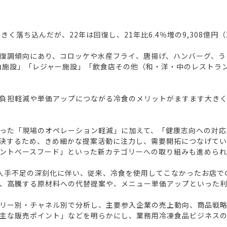
落ち込んだが、22年は回復し、21年比6.4％増の9,308億円（
復調傾向にあり、コロッケや水産フライ、唐揚げ、ハンバーグ、う
宿泊施設」「レジャー施設」「飲食店その他（和・洋・中のレストラ
負担軽減や単価アップにつながる冷食のメリットがますます大きく
った「現場のオペレーション軽減」に加えて、「健康志向への対応
決するため、きめ細かな提案活動に注力し、需要開拓につなげて
ントベースフード」といった新カテゴリーへの取り組みも進められ
見込み。人手不足の深刻化に伴い、従来、冷食を使用してこなかったお
、高騰する原材料への代替提案や、メニュー単価アップといった
リー別・チャネル別で分析し、主要参入企業の売上動向、商品戦
主な販売ポイント」などを明らかにし、業務用冷凍食品ビジネス