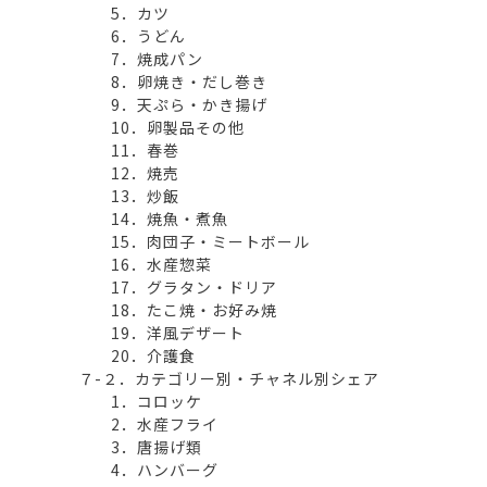
5．カツ
6．うどん
7．焼成パン
8．卵焼き・だし巻き
9．天ぷら・かき揚げ
10．卵製品その他
11．春巻
12．焼売
13．炒飯
14．焼魚・煮魚
15．肉団子・ミートボール
16．水産惣菜
17．グラタン・ドリア
18．たこ焼・お好み焼
19．洋風デザート
20．介護食
７-２．カテゴリー別・チャネル別シェア
1．コロッケ
2．水産フライ
3．唐揚げ類
4．ハンバーグ