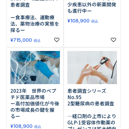
少疾患以外の新薬開発
患者調査
も進行中ー
ー食事療法、運動療
¥
108,900
税込
法、薬物治療の実態を
探るー
¥
715,000
税込
2023年 世界のペプ
患者調査シリーズ
チド医薬品市場
No.95
ー高付加価値化が今後
2型糖尿病の患者調査
の市場成長の鍵を握
るー
―経口剤の上市により
GLP-1受容体作動薬の
¥
108,900
税込
プレゼンスは拡大傾向