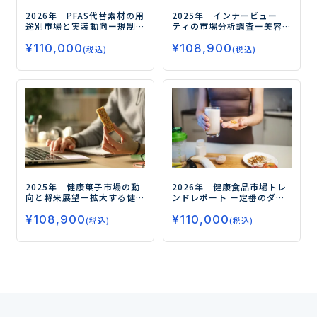
2026年 PFAS代替素材の用
2025年 インナービュー
途別市場と実装動向
ー規制
ティの市場分析調査
ー美容
対応の先にある高機能化と
と健康の融合が市場拡大の
¥
110,000
¥
108,900
実装力競争の勝ち筋ー
鍵ー
(税込)
(税込)
2025年 健康菓子市場の動
2026年 健康食品市場トレ
向と将来展望
ー拡大する健
ンドレポート
ー定番のダイ
康需要、今後の注目領域と
エット、睡眠から注目の
¥
108,900
¥
110,000
はー
フェムケア、グミサプリまで
(税込)
(税込)
データで読み解く市場の未
来ー