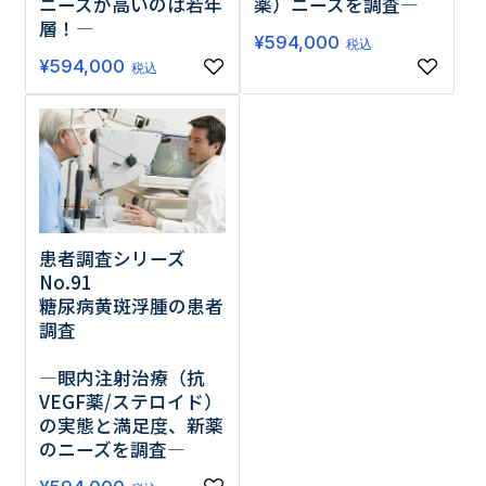
ニーズが高いのは若年
薬）ニーズを調査―
層！―
¥
594,000
税込
¥
594,000
税込
患者調査シリーズ
No.91
糖尿病黄斑浮腫の患者
調査
―眼内注射治療（抗
VEGF薬/ステロイド）
の実態と満足度、新薬
のニーズを調査―