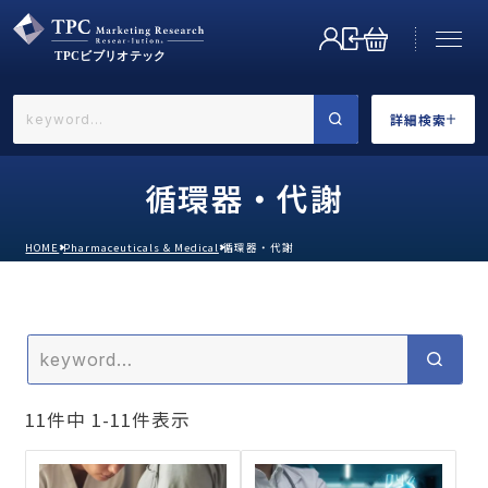
詳細検索
←戻る
詳細検索
循環器・代謝
HOME
Pharmaceuticals & Medical
循環器・代謝
業界で選ぶ
11
件中
1
-
11
件表示
カテゴリで選ぶ