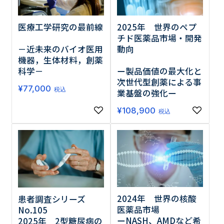
医療工学研究の最前線
2025年 世界のペプ
チド医薬品市場・開発
－近未来のバイオ医用
動向
機器，生体材料，創薬
科学－
ー製品価値の最大化と
次世代型創薬による事
¥
77,000
税込
業基盤の強化ー
¥
108,900
税込
2024年 世界の核酸
患者調査シリーズ
医薬品市場
No.105
ーNASH、AMDなど希
2025年 2型糖尿病の