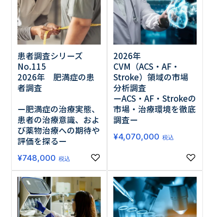
調査の種類で選ぶ
患者調査シリーズ
2026年
No.115
CVM（ACS・AF・
2026年 肥満症の患
Stroke）領域の市場
者調査
分析調査
ーACS・AF・Strokeの
リセット
検索する
ー肥満症の治療実態、
市場・治療環境を徹底
患者の治療意識、およ
調査ー
び薬物治療への期待や
¥
4,070,000
税込
評価を探るー
¥
748,000
税込