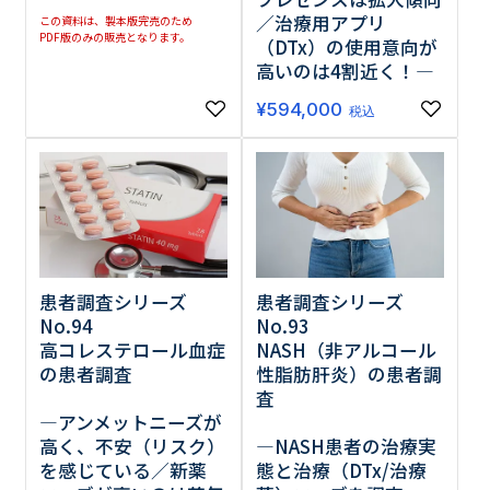
／治療用アプリ
この資料は、製本版完売のため
PDF版のみの販売となります。
（DTx）の使用意向が
高いのは4割近く！―
¥
594,000
税込
患者調査シリーズ
患者調査シリーズ
No.94
No.93
高コレステロール血症
NASH（非アルコール
の患者調査
性脂肪肝炎）の患者調
査
―アンメットニーズが
高く、不安（リスク）
―NASH患者の治療実
を感じている／新薬
態と治療（DTx/治療