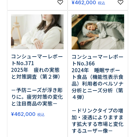
¥
462,000
税込
コンシューマーレポー
コンシューマーレポー
トNo.371
トNo.366
2025年 疲れの実態
2024年 睡眠サポー
と対策調査（第２弾）
ト食品（機能性表示食
品）利用者のペルソナ
－予防ニーズが浮き彫
分析とニーズ分析（第
りに。疲労対策の変化
４弾）
と注目商品の実態－
－ドリンクタイプの増
¥
462,000
税込
加・浸透によりますま
す拡大する市場と変化
するユーザー像－