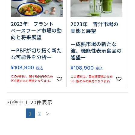
2023年 プラント
2023年 青汁市場の
ベースフード市場の動
実態と展望
向と将来展望
ー成熟市場の新たな
ーPBFが切り拓く新た
波、機能性表示食品の
な可能性を分析ー
隆盛ー
¥
108,900
¥
108,900
税込
税込
この資料は、製本版完売のため
この資料は、製本版完売のため
PDF版のみの販売となります。
PDF版のみの販売となります。
30
件中
1
-
20
件表示
1
2