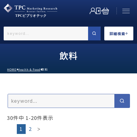
詳細検索
←戻る
詳細検索
飲料
HOME
Health & Food
飲料
業界で選ぶ
30
件中
1
-
20
件表示
カテゴリで選ぶ
1
2