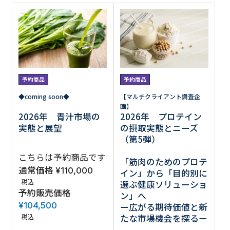
調査の種類で選ぶ
予約商品
予約商品
◆coming soon◆
【マルチクライアント調査企
画】
リセット
検索する
2026年 青汁市場の
2026年 プロテイン
実態と展望
の摂取実態とニーズ
（第5弾）
こちらは予約商品です
「筋肉のためのプロテ
通常価格
¥
110,000
イン」から「目的別に
税込
選ぶ健康ソリューショ
予約販売価格
ン」へ
¥
104,500
ー広がる期待価値と新
税込
たな市場機会を探るー