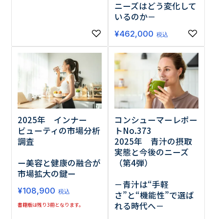
ニーズはどう変化して
いるのか－
¥
462,000
税込
2025年 インナー
コンシューマーレポー
ビューティの市場分析
トNo.373
調査
2025年 青汁の摂取
実態と今後のニーズ
ー美容と健康の融合が
（第4弾）
市場拡大の鍵ー
－青汁は“手軽
¥
108,900
税込
さ”と“機能性”で選ば
れる時代へ－
書籍版は残り3冊となります。