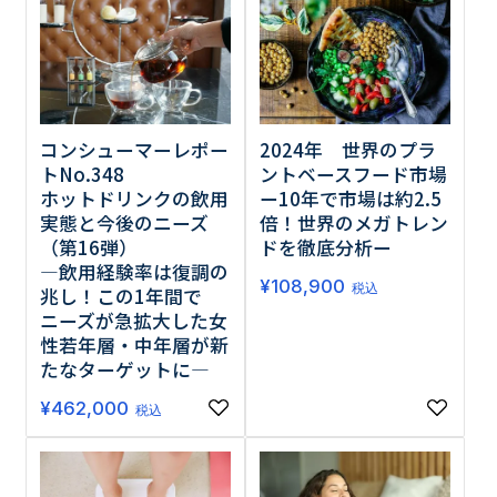
コンシューマーレポー
2024年 世界のプラ
トNo.348
ントベースフード市場
ホットドリンクの飲用
ー10年で市場は約2.5
実態と今後のニーズ
倍！世界のメガトレン
（第16弾）
ドを徹底分析ー
―飲用経験率は復調の
¥
108,900
税込
兆し！この1年間で
ニーズが急拡大した女
性若年層・中年層が新
たなターゲットに―
¥
462,000
税込