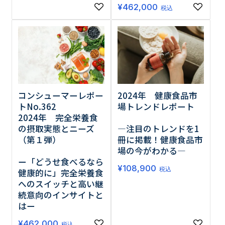
¥
462,000
税込
コンシューマーレポー
2024年 健康食品市
トNo.362
場トレンドレポート
2024年 完全栄養食
の摂取実態とニーズ
―注目のトレンドを1
（第１弾）
冊に掲載！健康食品市
場の今がわかる―
ー「どうせ食べるなら
¥
108,900
税込
健康的に」完全栄養食
へのスイッチと高い継
続意向のインサイトと
はー
¥
462,000
税込