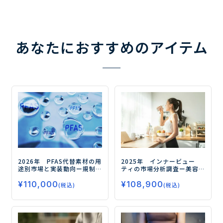
あなたにおすすめのアイテム
2026年 PFAS代替素材の用
2025年 インナービュー
途別市場と実装動向
ー規制
ティの市場分析調査
ー美容
対応の先にある高機能化と
と健康の融合が市場拡大の
¥
110,000
¥
108,900
実装力競争の勝ち筋ー
鍵ー
(税込)
(税込)