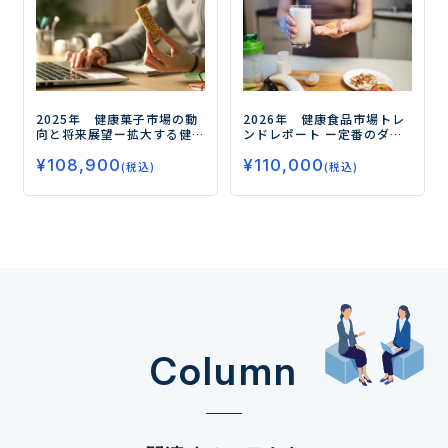
2025年 健康菓子市場の動
2026年 健康食品市場トレ
向と将来展望
ー拡大する健
ンドレポート
ー定番のダイ
康需要、今後の注目領域と
エット、睡眠から注目の
¥
108,900
¥
110,000
はー
フェムケア、グミサプリまで
(税込)
(税込)
データで読み解く市場の未
来ー
Column