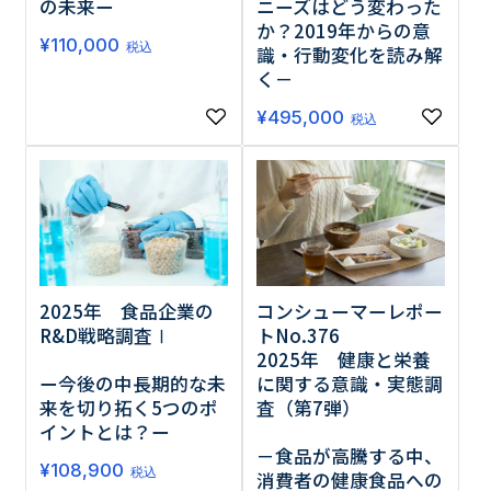
の未来ー
ニーズはどう変わった
か？2019年からの意
¥
110,000
税込
識・行動変化を読み解
く－
¥
495,000
税込
2025年 食品企業の
コンシューマーレポー
R&D戦略調査Ⅰ
トNo.376
2025年 健康と栄養
ー今後の中長期的な未
に関する意識・実態調
来を切り拓く5つのポ
査（第7弾）
イントとは？ー
－食品が高騰する中、
¥
108,900
税込
消費者の健康食品への