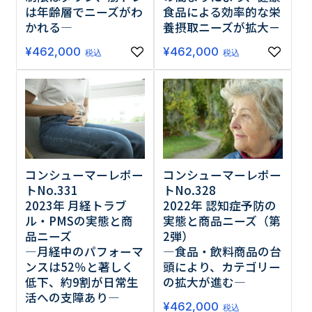
食品による効率的な栄
は年齢層でニーズがわ
養摂取ニーズが拡大－
かれる―
¥
462,000
¥
462,000
税込
税込
コンシューマーレポー
コンシューマーレポー
トNo.331
トNo.328
2023年 月経トラブ
2022年 認知症予防の
ル・PMSの実態と商
実態と商品ニーズ（第
品ニーズ
2弾）
―月経中のパフォーマ
―食品・飲料商品の台
ンスは52％と著しく
頭により、カテゴリー
低下、約9割が日常生
の拡大が進む―
活への支障あり―
¥
462,000
税込