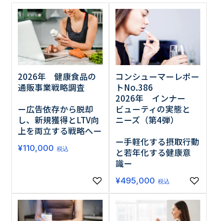
調査の種類で選ぶ
2026年 健康食品の
コンシューマーレポー
通販事業戦略調査
トNo.386
2026年 インナー
リセット
検索する
ー広告依存から脱却
ビューティの実態と
し、新規獲得とLTV向
ニーズ（第4弾）
上を両立する戦略へー
ー手軽化する摂取行動
¥
110,000
税込
と若年化する健康意
識ー
¥
495,000
税込