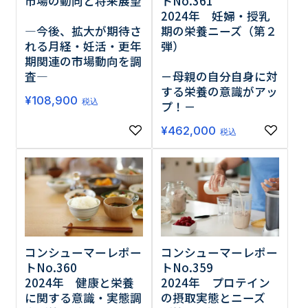
市場の動向と将来展望
トNo.361
2024年 妊婦・授乳
―今後、拡大が期待さ
期の栄養ニーズ（第２
れる月経・妊活・更年
弾）
期関連の市場動向を調
査―
－母親の自分自身に対
する栄養の意識がアッ
¥
108,900
税込
プ！－
¥
462,000
税込
コンシューマーレポー
コンシューマーレポー
トNo.360
トNo.359
2024年 健康と栄養
2024年 プロテイン
に関する意識・実態調
の摂取実態とニーズ