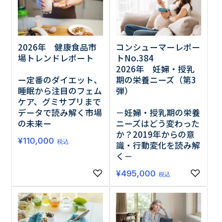
2026年 健康食品市
コンシューマーレポー
場トレンドレポート
トNo.384
2026年 妊婦・授乳
ー定番のダイエット、
期の栄養ニーズ（第3
睡眠から注目のフェム
弾）
ケア、グミサプリまで
データで読み解く市場
－妊婦・授乳期の栄養
の未来ー
ニーズはどう変わった
か？2019年からの意
¥
110,000
税込
識・行動変化を読み解
く－
¥
495,000
税込