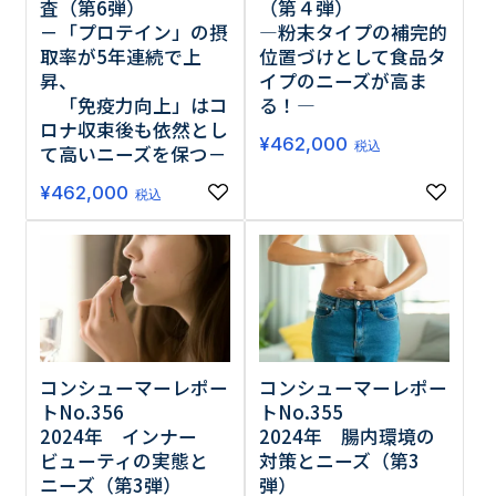
査（第6弾）
（第４弾）
－「プロテイン」の摂
―粉末タイプの補完的
取率が5年連続で上
位置づけとして食品タ
昇、
イプのニーズが高ま
「免疫力向上」はコ
る！―
ロナ収束後も依然とし
¥
462,000
税込
て高いニーズを保つ－
¥
462,000
税込
コンシューマーレポー
コンシューマーレポー
トNo.356
トNo.355
2024年 インナー
2024年 腸内環境の
ビューティの実態と
対策とニーズ（第3
ニーズ（第3弾）
弾）