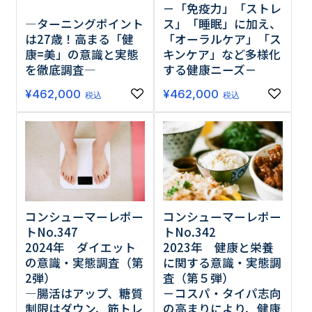
－「免疫力」「ストレ
―ターニングポイント
ス」「睡眠」に加え、
は27歳！高まる「健
「オーラルケア」「ス
康=美」の意識と実態
キンケア」など多様化
を徹底調査―
する健康ニーズ－
¥
462,000
¥
462,000
税込
税込
コンシューマーレポー
コンシューマーレポー
トNo.342
トNo.347
2023年 健康と栄養
2024年 ダイエット
に関する意識・実態調
の意識・実態調査（第
査（第５弾）
2弾）
－コスパ・タイパ志向
―腸活はアップ、糖質
の高まりにより、健康
制限はダウン、筋トレ