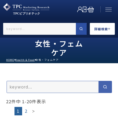
詳細検索
←戻る
詳細検索
女性・フェム
ケア
HOME
Health & Food
女性・フェムケア
業界で選ぶ
22
件中
1
-
20
件表示
カテゴリで選ぶ
1
2