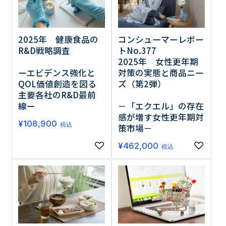
2025年 健康食品の
コンシューマーレポー
R&D戦略調査
トNo.377
2025年 女性更年期
ーエビデンス強化と
対策の実態と商品ニー
QOL価値創造を図る
ズ（第2弾）
主要各社のR&D最前
線ー
－「エクエル」の存在
感が増す女性更年期対
¥
108,900
税込
策市場－
¥
462,000
税込