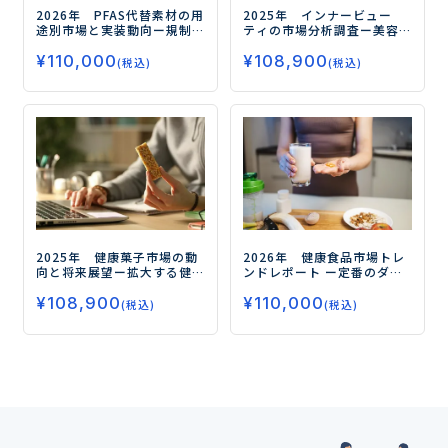
2026年 PFAS代替素材の用
2025年 インナービュー
途別市場と実装動向
ー規制
ティの市場分析調査
ー美容
対応の先にある高機能化と
と健康の融合が市場拡大の
¥
110,000
¥
108,900
実装力競争の勝ち筋ー
鍵ー
(税込)
(税込)
2025年 健康菓子市場の動
2026年 健康食品市場トレ
向と将来展望
ー拡大する健
ンドレポート
ー定番のダイ
康需要、今後の注目領域と
エット、睡眠から注目の
¥
108,900
¥
110,000
はー
フェムケア、グミサプリまで
(税込)
(税込)
データで読み解く市場の未
来ー