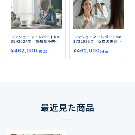
コンシューマーレポートNo.
コンシューマーレポートNo.
364
2024年 認知症予防の
372
2025年 女性の美容に
実態と商品ニーズ（第3弾）
関する意識・実態調査（第7
¥
462,000
¥
462,000
－「睡眠」×「認知機能」
弾）
－スペシャルケアの使
(税込)
(税込)
の意識がアップ！－
用が増加！定点調査からみ
えた女性の美容の変化と
は？ －
最近見た商品