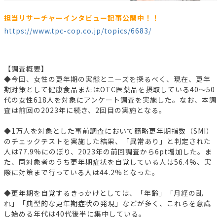
担当リサーチャーインタビュー記事公開中！！
https://www.tpc-cop.co.jp/topics/6683/
【調査概要】
◆今回、女性の更年期の実態とニーズを探るべく、現在、更年
期対策として健康食品またはOTC医薬品を摂取している40～50
代の女性618人を対象にアンケート調査を実施した。なお、本調
査は前回の2023年に続き、2回目の実施となる。
◆1万人を対象とした事前調査において簡略更年期指数（SMI）
のチェックテストを実施した結果、「異常あり」と判定された
人は77.9%にのぼり、2023年の前回調査から6pt増加した。ま
た、同対象者のうち更年期症状を自覚している人は56.4%、実
際に対策まで行っている人は44.2%となった。
◆更年期を自覚するきっかけとしては、「年齢」「月経の乱
れ」「典型的な更年期症状の発現」などが多く、これらを意識
し始める年代は40代後半に集中している。