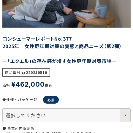
調査の種類で選ぶ
コンシューマーレポートNo.377
2025年 女性更年期対策の実態と商品ニーズ（第2弾）
－「エクエル」の存在感が増す女性更年期対策市場－
リセット
検索する
商品番号
cr220250519
¥
462,000
価格
税込
◆仕様・パッケージ
● 事業所内限定版