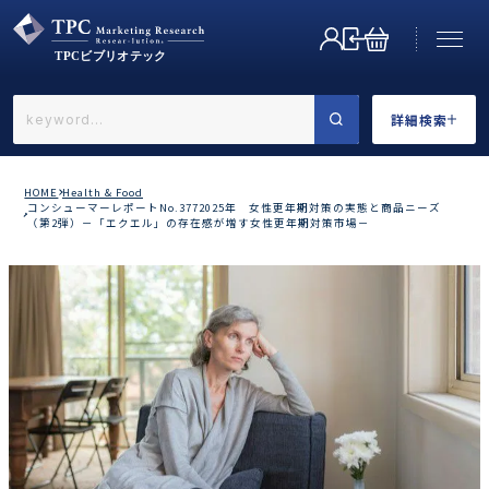
詳細検索
←戻る
詳細検索
HOME
Health & Food
コンシューマーレポートNo.3772025年 女性更年期対策の実態と商品ニーズ
（第2弾）－「エクエル」の存在感が増す女性更年期対策市場－
業界で選ぶ
カテゴリで選ぶ