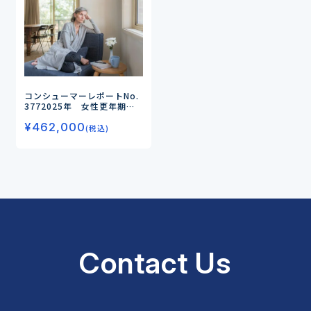
コンシューマーレポートNo.
377
2025年 女性更年期対
策の実態と商品ニーズ（第2
¥
462,000
弾）
－「エクエル」の存在感
(税込)
が増す女性更年期対策市場－
Contact Us