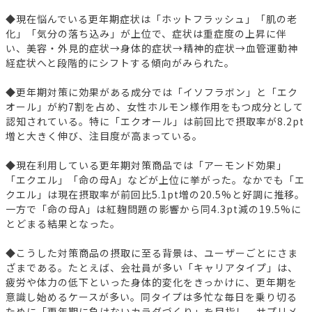
◆現在悩んでいる更年期症状は「ホットフラッシュ」「肌の老
化」「気分の落ち込み」が上位で、症状は重症度の上昇に伴
い、美容・外見的症状→身体的症状→精神的症状→血管運動神
経症状へと段階的にシフトする傾向がみられた。
◆更年期対策に効果がある成分では「イソフラボン」と「エク
オール」が約7割を占め、女性ホルモン様作用をもつ成分として
認知されている。特に「エクオール」は前回比で摂取率が8.2pt
増と大きく伸び、注目度が高まっている。
◆現在利用している更年期対策商品では「アーモンド効果」
「エクエル」「命の母A」などが上位に挙がった。なかでも「エ
クエル」は現在摂取率が前回比5.1pt増の20.5%と好調に推移。
一方で「命の母A」は紅麹問題の影響から同4.3pt減の19.5%に
とどまる結果となった。
◆こうした対策商品の摂取に至る背景は、ユーザーごとにさま
ざまである。たとえば、会社員が多い「キャリアタイプ」は、
疲労や体力の低下といった身体的変化をきっかけに、更年期を
意識し始めるケースが多い。同タイプは多忙な毎日を乗り切る
ために「更年期に負けないカラダづくり」を目指し、サプリメ