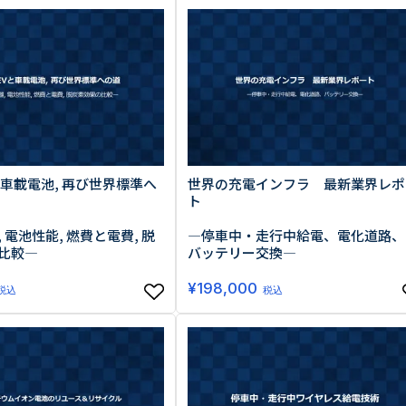
生活習慣
介護
機能性原料・素材
その他
 & Life Sciences
スペシャリティ・原料
ク・容器・包装材
資材
〒550-
大阪市
エンス
と車載電池, 再び世界標準へ
世界の充電インフラ 最新業界レポ
TEL 0
ト
 電池性能, 燃費と電費, 脱
―停車中・走行中給電、電化道路、
比較―
バッテリー交換―
¥
198,000
患者・ドクター調査
税込
税込
海外・グローバル調査