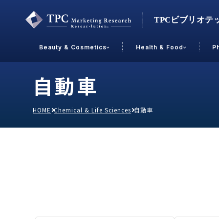
Beauty & Cosmetics
Health & Food
P
自動車
Contact Us
HOME
Chemical & Life Sciences
自動車
業界で選ぶ
Beauty & Cosmetics
Health &
スキンケア
男性
加工食品
メイクアップ
美容食品
飲料
ヘアケア
その他
乳製品
敏感肌・アトピー
菓子
R&D
ＰＢＦ
OEM
冷食