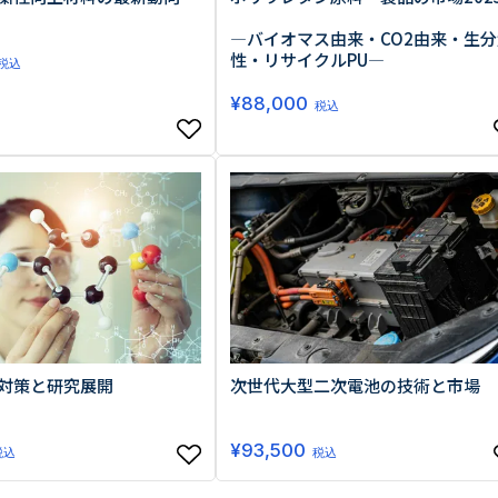
―バイオマス由来・CO2由来・生分
性・リサイクルPU―
税込
¥
88,000
税込
対策と研究展開
次世代大型二次電池の技術と市場
¥
93,500
税込
税込