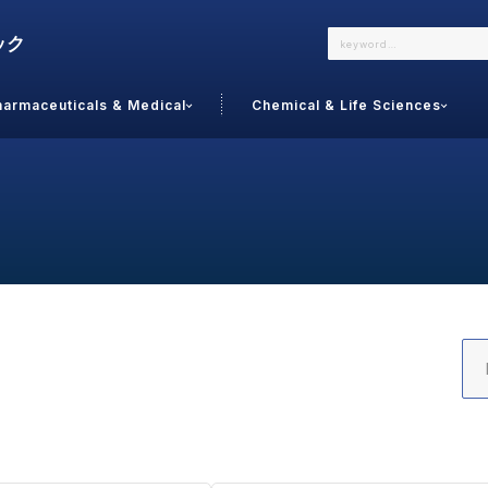
harmaceuticals & Medical
Chemical & Life Sciences
よくあるご質問
メールでのお問い合わせ
詳しくはこちら
お問い合わせ
カテゴリで選ぶ
調査の種
 Food
トッ
通販
ご利
サプリ
よく
美容
シニア
お問
リセット
検索する
女性・フェムケア
オーラル
コー