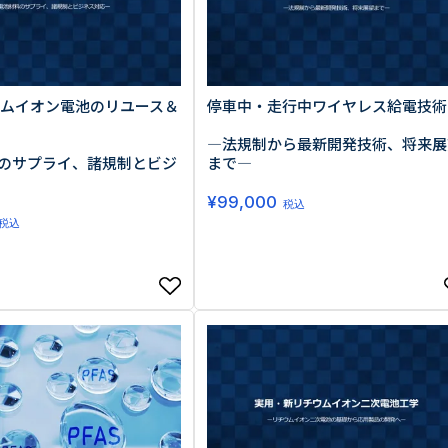
ウムイオン電池のリユース＆
停車中・走行中ワイヤレス給電技術
―法規制から最新開発技術、将来展
のサプライ、諸規制とビジ
まで―
¥
99,000
税込
税込