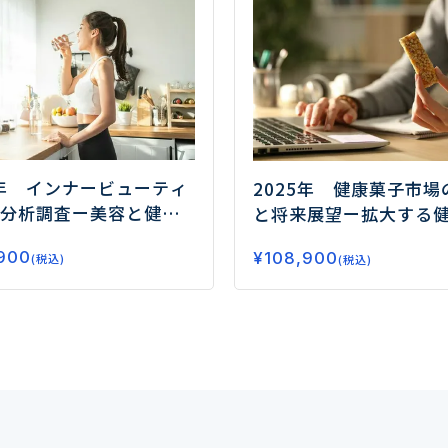
5年 インナービューティ
2025年 健康菓子市場
分析調査
ー美容と健康
と将来展望
ー拡大する
が市場拡大の鍵ー
要、今後の注目領域と
900
¥
108,900
(税込)
(税込)