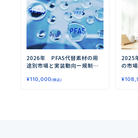
2026年 PFAS代替素材の用
202
途別市場と実装動向
ー規制対
の市場
応の先にある高機能化と実装
の融合
¥
110,000
¥
108,
力競争の勝ち筋ー
(税込)