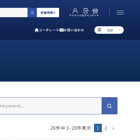
詳細検索
カート
ログイン
マイページ
コーポレート
お問い合わせ
言語
お電話でのお問い合わせ
06-6538-5358
［ 9:00-17:00 土日祝除く ］
類で選ぶ
プ
用ガイド
あるご質問
い合わせ
26
件中
1
-
20
件表示
1
2
ポレート