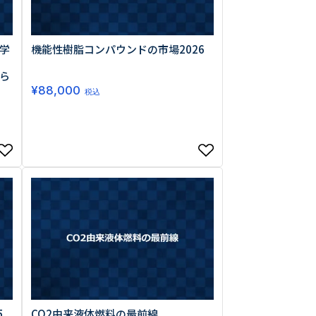
学
機能性樹脂コンパウンドの市場2026
ら
¥
88,000
税込
5
CO2由来液体燃料の最前線