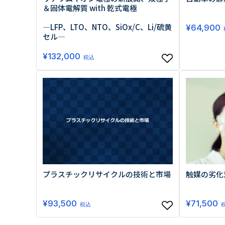
＆固体電解質 with 乾式電極
―LFP、LTO、NTO、SiOx/C、Li/硫黄
¥
64,900
セル―
¥
132,000
税込
プラスチックリサイクルの技術と市場
触媒の劣化
¥
93,500
¥
71,500
税込