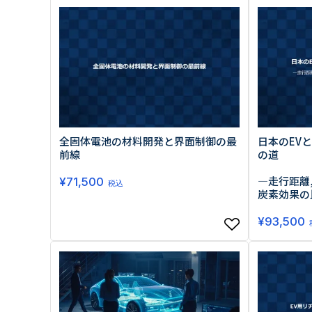
原料・素材
業務用
通販
食品添加物
美容室・サロン
R&D
海外
海外
Pharmaceuticals & Medical
Chemical
患者調査
デジタル・Dtx
ファイン・
ドクター調査
その他
プラスチッ
モダリティ
農薬・農業
がん
電子材料
精神神経
自動車
呼吸器・免疫
ライフサイ
全固体電池の材料開発と界面制御の最
日本のEV
骨・関節
CDMO
前線
の道
循環器・代謝
戦略
泌尿器・婦人
海外
―走行距離,
¥
71,500
税込
戦略
その他
炭素効果の
調査の種類から探す
¥
93,500
市場調査
消費者調査
戦略調査
素材・原料・R&D調査