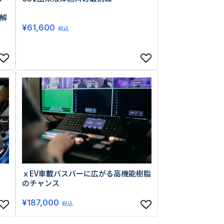
解
¥
61,600
税込
ｘEV車載バスバーに広がる高機能樹脂
のチャンス
¥
187,000
税込