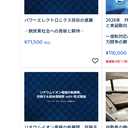
2026年 
パワーエレクトロニクス技術の進展
と実装動向
―脱炭素社会への貢献と期待―
ー規制対応
力競争の勝
¥
71,500
税込
¥
110,000
書籍版は残り3冊
リチウムイオン電極の新展開、双極子
自動車の静