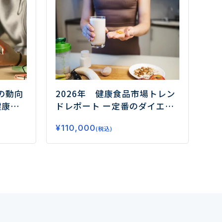
の動向
2026年 健康食品市場トレン
健康需
ドレポート
ー定番のダイエッ
はー
ト、睡眠から注目のフェムケ
¥
110,000
ア、グミサプリまでデータで
(税込)
読み解く市場の未来ー