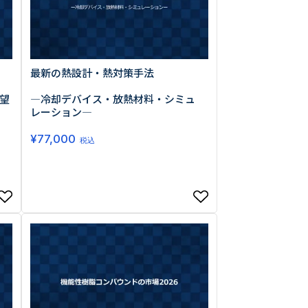
最新の熱設計・熱対策手法
望
―冷却デバイス・放熱材料・シミュ
レーション―
¥
77,000
税込