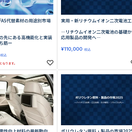
PFAS代替素材の用途別市場
実用・新リチウムイオン二次電池工
―リチウムイオン二次電池の基礎か
の先にある高機能化と実装
応用製品の開発へ―
ち筋ー
¥
110,000
税込
税込
となります。
粛性向上材料の最新動向
ポリウレタン原料・製品の市場202