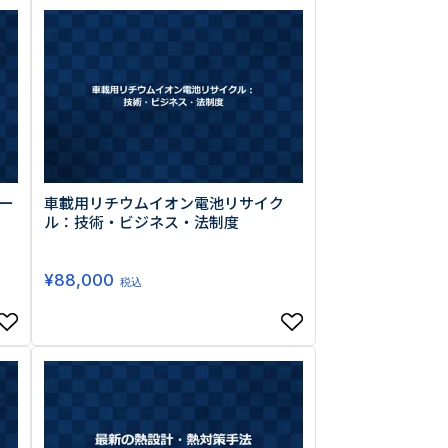
0013
西区新町2-4-2 なにわ筋SIAビル［
Map
］
ー
車載用リチウムイオン電池リサイク
6-6538-5358（代表）
ル：技術・ビジネス・法制度
¥
88,000
税込