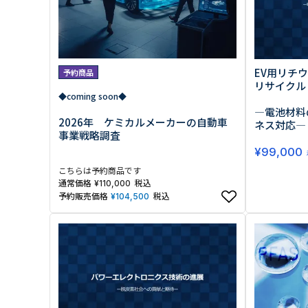
EV用リチ
予約商品
リサイクル
◆coming soon◆
―電池材料
2026年 ケミカルメーカーの自動車
ネス対応―
事業戦略調査
¥
99,000
こちらは予約商品です
通常価格
税込
¥
110,000
予約販売価格
税込
¥
104,500