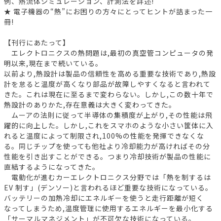
例、熱流体シミュレーション、計測法を詳述!
★ 電子機器の“熱”にお困りの方々にとってヒントが詰まった一
冊!
【刊行にあたって】
エレクトロニクスの熱問題は,最初の真空管コンピュータの発
明以来,現在まで続いている。
以前より,熱設計は製品の信頼性を高める重要な技術であり,熱設
計を怠ると温度が高くなり部品が故障しやすくなると言われて
きた。これは現在に至るまで変わらない。しかし,この数十年で
熱設計のありかた,存在意義は大きく変わってきた。
ムーアの法則に従って半導体の集積度が上がり,その性能は飛
躍的に向上した。しかし,これをスマホのような小さい筐体に入
れると温度によって制限され,100%の性能を発揮できなくな
る。同じチップを使っても他社より冷却能力が高ければその分
性能を引き出すことができる。つまり冷却技術が製品の性能に
直結するようになってきた。
電動化が進むカーエレクトロニクス分野では「熱を制するは
EV 制す」(デンソー)と言われるほど重要な技術になっている。
バッテリーの加熱冷却にエネルギーを使うと走行距離が短く
なってしまうため,温度管理に使用するエネルギーを最小化する
「サーマルマネジメント」が不可欠な技術になっている。