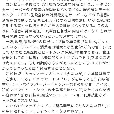
コンピュータ機器ではAI 技術の急激な普及により,データセン
ター,サーバーの消費電力が問題になってきた。経産省はデータ
センターにPUE(施設全体の消費電力をサーバーなどのIT機器の
消費電力で割った値)を1.4 以下にする目標を課し,いかに冷却に
使用する電力を低減するかが最大の課題となっている。このよ
うに「機器の発熱処理」は,機器信頼性の問題だけでなく,もはや
社会問題にすらなっているといって過言ではない。
一方,放熱,冷却技術の進展は半導体や車の進歩に比べ,遅々と
している。デバイスの消費電力増大と小型化(冷却能力低下)に対
して,いまだに扇風機とヒートシンクが冷却の主体である。物理
現象としての「伝熱」は普遍的なメカニズムであり,突飛な方式
は考えにくい。もし画期的な方法があったとしても,コストがか
かってしまったら広く普及することはない。
冷却技術に大きなステップアップは少ないが,その基盤は着実
に進歩している。TIM やヒートスプレッダを中心とした高放熱
材料,ヒートパイプ,ベーパーチャンバーなどの相変化デバイス,
冷却ファンやヒートシンクの小型高性能化など,またこれらを組
み合わせた熱設計技術,熱流体シミュレーション利用技術など,
日々更新されている。
これらをキャッチアップして製品開発に採り入れない限り,世
の中に遅れをとってしまうことになりかねない。