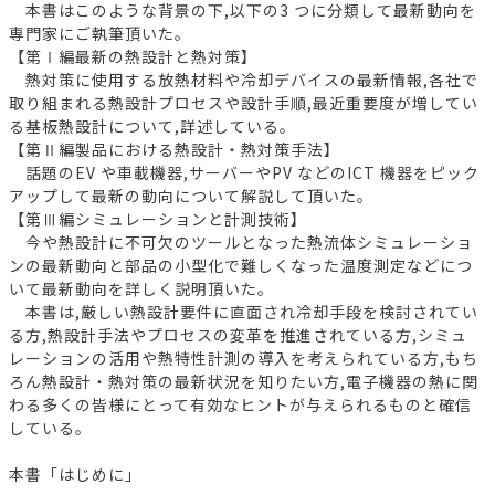
本書はこのような背景の下,以下の3 つに分類して最新動向を
専門家にご執筆頂いた。
【第Ⅰ編最新の熱設計と熱対策】
熱対策に使用する放熱材料や冷却デバイスの最新情報,各社で
取り組まれる熱設計プロセスや設計手順,最近重要度が増してい
る基板熱設計について,詳述している。
【第Ⅱ編製品における熱設計・熱対策手法】
話題のEV や車載機器,サーバーやPV などのICT 機器をピック
アップして最新の動向について解説して頂いた。
【第Ⅲ編シミュレーションと計測技術】
今や熱設計に不可欠のツールとなった熱流体シミュレーショ
ンの最新動向と部品の小型化で難しくなった温度測定などにつ
いて最新動向を詳しく説明頂いた。
本書は,厳しい熱設計要件に直面され冷却手段を検討されてい
る方,熱設計手法やプロセスの変革を推進されている方,シミュ
レーションの活用や熱特性計測の導入を考えられている方,もち
ろん熱設計・熱対策の最新状況を知りたい方,電子機器の熱に関
わる多くの皆様にとって有効なヒントが与えられるものと確信
している。
本書「はじめに」