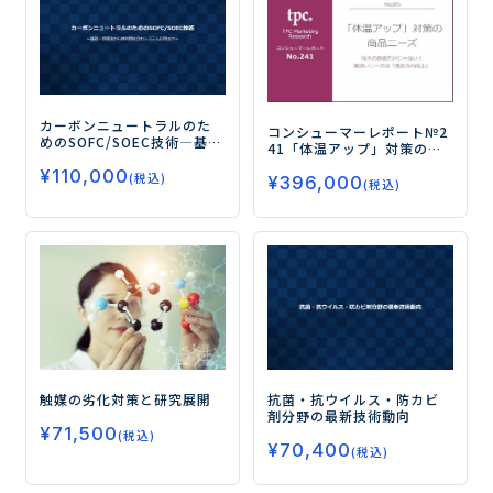
カーボンニュートラルのた
コンシューマーレポート№2
めのSOFC/SOEC技術
―基
41
「体温アップ」対策の商
礎・評価法から熱利用を含
品ニーズ
―冷えの改善だけ
¥
110,000
むシステム応用まで―
(税込)
¥
396,000
じゃない！奥深いニーズは
(税込)
「免疫力の向上」―
触媒の劣化対策と研究展開
抗菌・抗ウイルス・防カビ
剤分野の最新技術動向
¥
71,500
(税込)
¥
70,400
(税込)