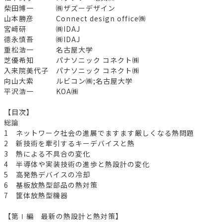
柴田博一 ㈱ザズーデザイン
山本勝彦 Connect design office㈱
宮﨑研 ㈱IDAJ
德永慎吾 ㈱IDAJ
重松浩一 名古屋大学
芝優希知 パナソニック コネクト㈱
入来院美代子 パナソニック コネクト㈱
向山大索 ルビコン㈱;名古屋大学
平沢浩一 KOA㈱
【目次】
総論
1 ネットワーク社会の進展でますます厳しくなる熱問題
2 新技術を牽引するキーデバイスと熱
3 熱による不具合の変化
4 半導体や実装技術の進歩と熱設計の変化
5 高発熱デバイスの冷却
6 基板放熱型部品の熱対策
7 筐体放熱型機器
【第Ⅰ編 最新の熱設計と熱対策】