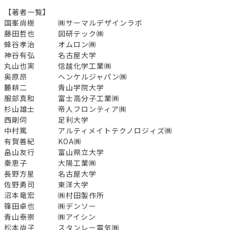
【著者一覧】
国峯尚樹 ㈱サーマルデザインラボ
藤田哲也 図研テック㈱
蜂谷孝治 オムロン㈱
神谷有弘 名古屋大学
丸山也実 信越化学工業㈱
奥原昂 ヘンケルジャパン㈱
麓耕二 青山学院大学
服部真和 富士高分子工業㈱
杉山雄士 帝人フロンティア㈱
西剛伺 足利大学
中村篤 アルティメイトテクノロジィズ㈱
有賀善紀 KOA㈱
畠山友行 富山県立大学
秦恵子 大陽工業㈱
長野方星 名古屋大学
佐野勇司 東洋大学
沼本竜宏 ㈱村田製作所
篠田卓也 ㈱デンソー
青山泰崇 ㈱アイシン
松本尚子 スタンレー電気㈱