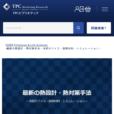
詳細検索
←戻る
詳細検索
HOME
Chemical & Life Sciences
最新の熱設計・熱対策手法―冷却デバイス・放熱材料・シミュレーション―
業界で選ぶ
カテゴリで選ぶ