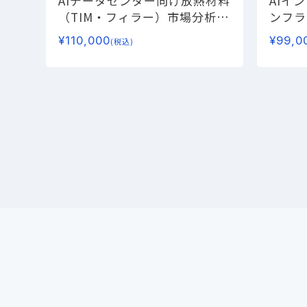
AIデータセンター向け放熱材料
AIイ
（TIM・フィラー）市場分析
―
ンフラ
液冷供給網（台湾ODM）と材
―
¥
110,000
¥
99,0
(税込)
料スペックイン構造の全貌―