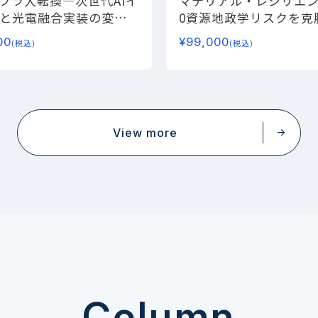
ンフラ大転換
―次世代AIイ
マテリアル・レジリエンス
と光電融合実装の変革
0
資源地政学リスクを克
技術ポートフォリオと
00
¥
99,000
(税込)
(税込)
略
View more
Column