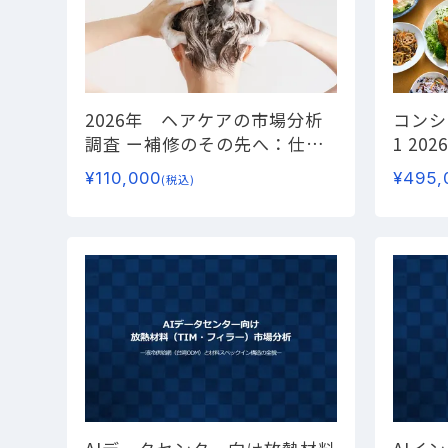
2026年 ヘアケアの市場分析
コンシ
調査
ー補修のその先へ：仕上
1
20
がり価値とスキニフィケー
識・実
¥
110,000
¥
495,
(税込)
ションが市場を活性化ー
する食
れる新