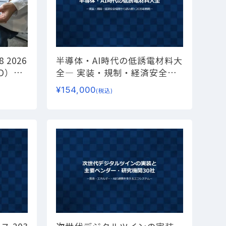
8
2026
半導体・AI時代の低誘電材料大
D）の
全
― 実装・規制・経済安全保
法・持
障から読み解く2035年戦略―
¥
154,000
(税込)
S細胞
ーズを