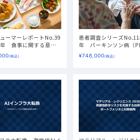
ューマーレポートNo.39
患者調査シリーズNo.11
26年 食事に関する意
年 パーキンソン病（P
態調査（第1弾）
ー変化
患者調査
ー持続経腸療
000
¥
748,000
(税込)
(税込)
生活と、これから求めら
続皮下注療法の実態、iP
たな食の価値ー
療法に対する患者のニ
探るー