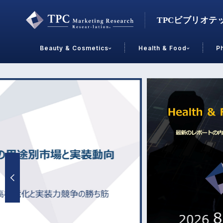
Beauty & Cosmetics
Health & Food
P
Contact Us
業界で選ぶ
Beauty & Cosmetics
Health &
スキンケア
男性
加工食品
メイクアップ
美容食品
飲料
ヘアケア
その他
乳製品
敏感肌・アトピー
菓子
R&D
ＰＢＦ
OEM
冷食