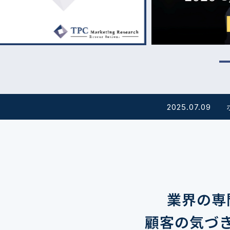
原料・素材
業務用
通販
食品添加物
美容室・サロン
R&D
海外
海外
Pharmaceuticals & Medical
Chemical
患者調査
デジタル・Dtx
ファイン・
ドクター調査
その他
プラスチッ
モダリティ
農薬・農業
がん
電子材料
精神神経
自動車
呼吸器・免疫
ライフサイ
2025.07.09
骨・関節
CDMO
循環器・代謝
戦略
泌尿器・婦人
海外
戦略
その他
調査の種類から探す
市場調査
消費者調査
戦略調査
素材・原料・R&D調査
業界の専
顧客の気づ