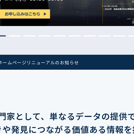
生活習慣
介護
機能性原料・素材
その他
 & Life Sciences
スペシャリティ・原料
ク・容器・包装材
資材
〒550-
大阪市
エンス
ホームページリニューアルのお知らせ
TEL 0
患者・ドクター調査
海外・グローバル調査
門家として、単なるデータの提供
きや発見につながる価値ある情報を