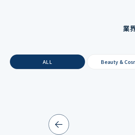
業
ALL
Beauty & Cos