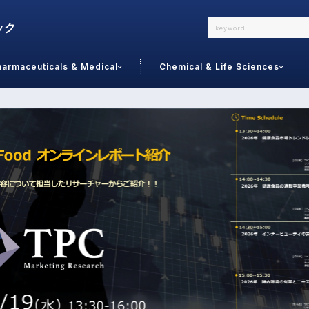
harmaceuticals & Medical
Chemical & Life Sciences
よくあるご質問
メールでのお問い合わせ
詳しくはこちら
お問い合わせ
カテゴリで選ぶ
調査の種
 Food
トッ
通販
ご利
サプリ
よく
美容
シニア
お問
リセット
検索する
女性・フェムケア
オーラル
コー