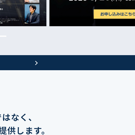
0013
西区新町2-4-2 なにわ筋SIAビル［
Map
］
6-6538-5358（代表）
ではなく、
提供します。