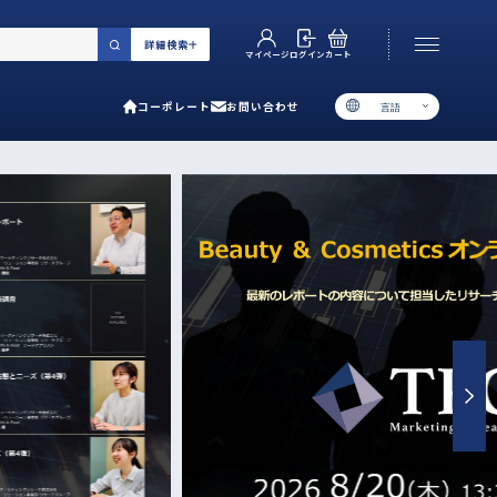
詳細検索
カート
ログイン
マイページ
コーポレート
お問い合わせ
言語
お電話でのお問い合わせ
06-6538-5358
［ 9:00-17:00 土日祝除く ］
類で選ぶ
プ
用ガイド
あるご質問
い合わせ
ポレート