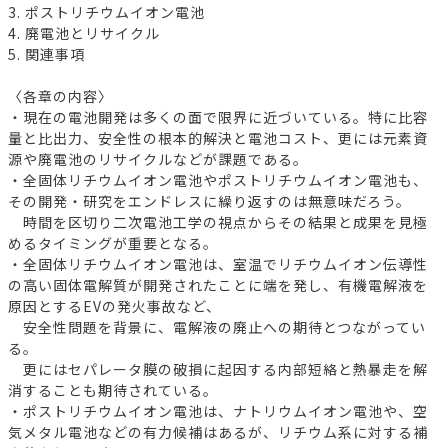
3. ポストリチウムイオン電池
4. 廃電池とリサイクル
5. 関連事項
〈各章の内容〉
・現在の電池開発は多くの面で限界に近づいている。特に比容
量と比出力、安全性の根本的解決と電池コスト、更には元素資
源や廃電池のリサイクルなどが課題である。
・全固体リチウムイオン電池やポストリチウムイオン電池も、
その開発・研究をエンドレスに繰り返すのは無意味だろう。
時間を区切り二次電池工学の視点からその結果と成果を見極
めるタイミングが重要となる。
・全固体リチウムイオン電池は、室温でリチウムイオン伝導性
の高い固体電解質が開発されたことに端を発し、有機電解液を
原因とするEVの発火事故など、
安全性問題を背景に、電解液の廃止への期待とつながってい
る。
更にはセパレータ膜の破損に起因する内部短絡と熱暴走を解
消することも期待されている。
・ポストリチウムイオン電池は、ナトリウムイオン電池や、空
気メタル電池などの有力候補はあるが、リチウム系に対する補