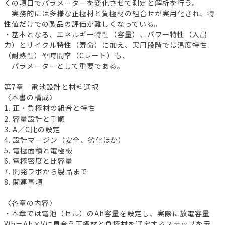
くの項目でパラメーターを変化させて測定と解析を行う。
実務的には多様な正極材と負極材の組合せが実用化され、特
性値だけでの製品の評価が難しくなっている。
・基本となる、エネルギー特性（容量）、パワー特性（入出
力）とサイクル特性（寿命）に加え、実用段階では温度特性
（耐熱性）や時間率（Cレート）も、
パラメーターとして重要である。
第7章 電池設計と材料選択
〈本書の構成〉
1. 正・負極材の組合と特性
2. 容量設計と手順
3. A／C比の設定
4. 設計マージン（安全、劣化ほか）
5. 電極面積と電極板
6. 電極密度と比容量
7. 開発ラボから製品まで
8. 関連事項
〈各章の内容〉
・本章では電池（セル）のAh容量を設定し、実際に放電容量
Wh＝Ah×Vに見合う正極材と負極材を選定するステップを示