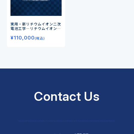
実用・新リチウムイオン二次
電池工学
―リチウムイオン二
次電池の基礎から応用製品の
¥
110,000
開発へ―
(税込)
Contact Us