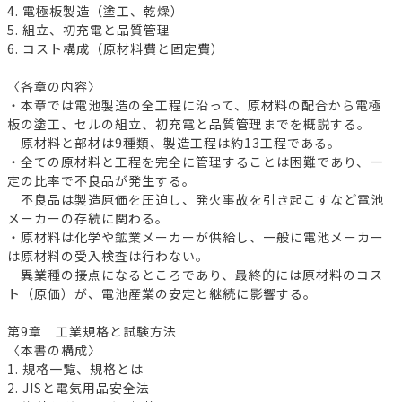
4. 電極板製造（塗工、乾燥）
5. 組立、初充電と品質管理
6. コスト構成（原材料費と固定費）
〈各章の内容〉
・本章では電池製造の全工程に沿って、原材料の配合から電極
板の塗工、セルの組立、初充電と品質管理までを概説する。
原材料と部材は9種類、製造工程は約13工程である。
・全ての原材料と工程を完全に管理することは困難であり、一
定の比率で不良品が発生する。
不良品は製造原価を圧迫し、発火事故を引き起こすなど電池
メーカーの存続に関わる。
・原材料は化学や鉱業メーカーが供給し、一般に電池メーカー
は原材料の受入検査は行わない。
異業種の接点になるところであり、最終的には原材料のコス
ト（原価）が、電池産業の安定と継続に影響する。
第9章 工業規格と試験方法
〈本書の構成〉
1. 規格一覧、規格とは
2. JISと電気用品安全法