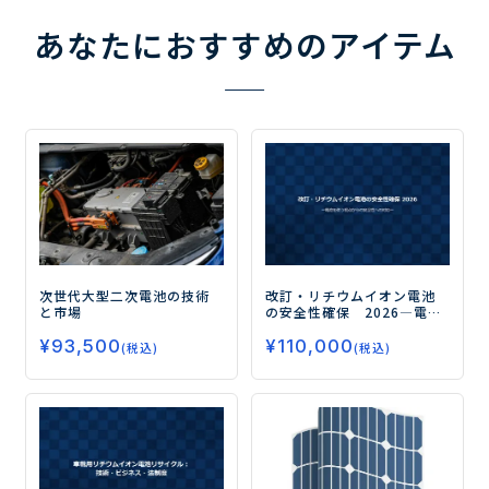
あなたにおすすめのアイテム
次世代大型二次電池の技術
改訂・リチウムイオン電池
と市場
の安全性確保 2026
―電池
を使う視点からの安全性へ
¥
93,500
¥
110,000
の対応―
(税込)
(税込)