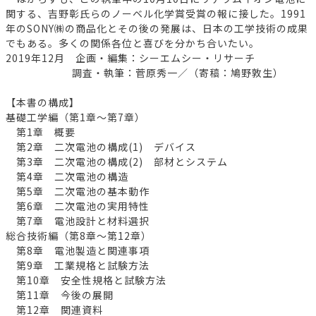
関する、吉野彰氏らのノーベル化学賞受賞の報に接した。1991
年のSONY㈱の商品化とその後の発展は、日本の工学技術の成果
でもある。多くの関係各位と喜びを分かち合いたい。
2019年12月 企画・編集：シーエムシー・リサーチ
調査・執筆：菅原秀一／（寄稿：鳩野敦生）
【本書の構成】
基礎工学編（第1章～第7章）
第1章 概要
第2章 二次電池の構成(1) デバイス
第3章 二次電池の構成(2) 部材とシステム
第4章 二次電池の構造
第5章 二次電池の基本動作
第6章 二次電池の実用特性
第7章 電池設計と材料選択
総合技術編（第8章～第12章）
第8章 電池製造と関連事項
第9章 工業規格と試験方法
第10章 安全性規格と試験方法
第11章 今後の展開
第12章 関連資料