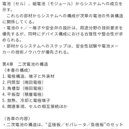
電池（セル）、組電池（モジュール）からシステムへの成立を
示す。
これらの部材からシステムへの構成が次章の電池の外装構造
に関係してくる。
・電池の＋／－端子や安全弁の設計は、用途分野の技術要求を
優先するが、同時にデバイス構成における合理性や整合性が求
められる。
・部材からシステムへのステップは、安全性試験や電池メー
カーの技術ノウハウが優先される。
第4章 二次電池の構造
〈本書の構成〉
1. 電極構造、端子と外装材
2. 円筒型（捲回電極）
3. 角槽型（捲回電極）
4. 平板型（積層電極）
5. 放熱、冷却と電極端子
6. 関連事項、セルの相互接続ほか
〈各章の内容〉
・二次電池の構造は、“正極板／セパレータ／負極板”のセット