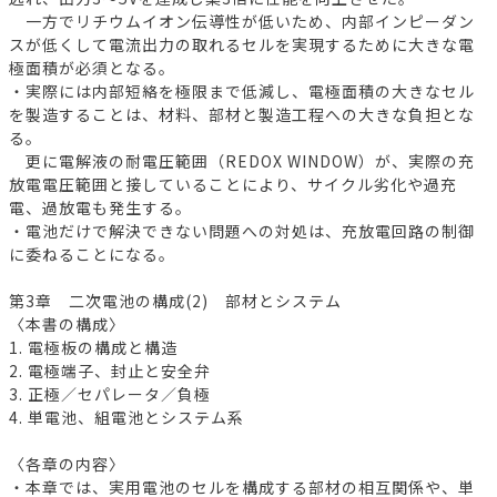
一方でリチウムイオン伝導性が低いため、内部インピーダン
スが低くして電流出力の取れるセルを実現するために大きな電
極面積が必須となる。
・実際には内部短絡を極限まで低減し、電極面積の大きなセル
を製造することは、材料、部材と製造工程への大きな負担とな
る。
更に電解液の耐電圧範囲（REDOX WINDOW）が、実際の充
放電電圧範囲と接していることにより、サイクル劣化や過充
電、過放電も発生する。
・電池だけで解決できない問題への対処は、充放電回路の制御
に委ねることになる。
第3章 二次電池の構成(2) 部材とシステム
〈本書の構成〉
1. 電極板の構成と構造
2. 電極端子、封止と安全弁
3. 正極／セパレータ／負極
4. 単電池、組電池とシステム系
〈各章の内容〉
・本章では、実用電池のセルを構成する部材の相互関係や、単