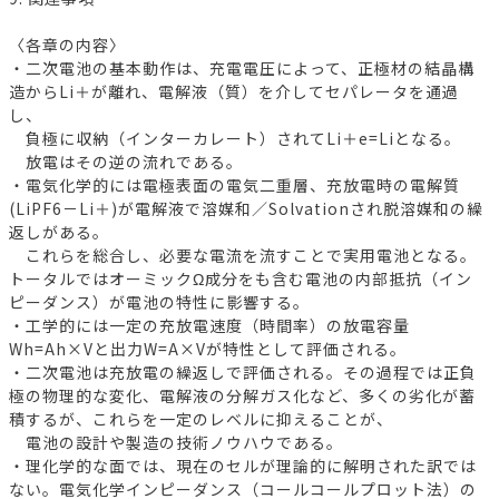
〈各章の内容〉
・二次電池の基本動作は、充電電圧によって、正極材の結晶構
造からLi＋が離れ、電解液（質）を介してセパレータを通過
し、
負極に収納（インターカレート）されてLi＋e=Liとなる。
放電はその逆の流れである。
・電気化学的には電極表面の電気二重層、充放電時の電解質
(LiPF6－Li＋)が電解液で溶媒和／Solvationされ脱溶媒和の繰
返しがある。
これらを総合し、必要な電流を流すことで実用電池となる。
トータルではオーミックΩ成分をも含む電池の内部抵抗（イン
ピーダンス）が電池の特性に影響する。
・工学的には一定の充放電速度（時間率）の放電容量
Wh=Ah×Vと出力W=A×Vが特性として評価される。
・二次電池は充放電の繰返しで評価される。その過程では正負
極の物理的な変化、電解液の分解ガス化など、多くの劣化が蓄
積するが、これらを一定のレベルに抑えることが、
電池の設計や製造の技術ノウハウである。
・理化学的な面では、現在のセルが理論的に解明された訳では
ない。電気化学インピーダンス（コールコールプロット法）の