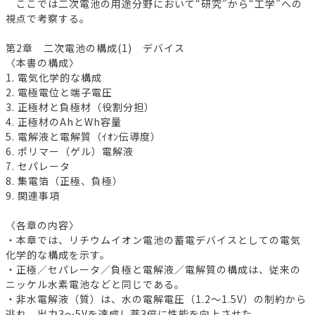
ここでは二次電池の用途分野において“研究”から“工学”への
視点で考察する。
第2章 二次電池の構成(1) デバイス
〈本書の構成〉
1. 電気化学的な構成
2. 電極電位と端子電圧
3. 正極材と負極材（役割分担）
4. 正極材のAhとWh容量
5. 電解液と電解質（ｲｵﾝ伝導度）
6. ポリマー（ゲル）電解液
7. セパレータ
8. 集電箔（正極、負極）
9. 関連事項
〈各章の内容〉
・本章では、リチウムイオン電池の蓄電デバイスとしての電気
化学的な構成を示す。
・正極／セパレータ／負極と電解液／電解質の構成は、従来の
ニッケル水素電池などと同じである。
・非水電解液（質）は、水の電解電圧（1.2～1.5V）の制約から
逃れ、出力3～5Vを達成し薬3倍に性能を向上させた。