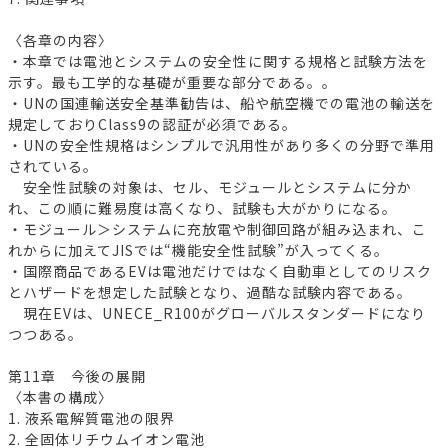
〈各章の内容〉
・本章では電池とシステムの安全性に関する規格と試験方法を
示す。最も工学的な基礎が重要な部分である。。
・UNの国連輸送安全基準勧告は、船や航空機での電池の輸送を
規定しておりClass9の認証が必須である。
・UNの安全性規格はシンプルで汎用性があり多くの分野で準用
されている。
安全性試験の対象は、セル、モジュールとシステムに分か
れ、この順に難易度は高くなり、試験も大がかりになる。
・モジュール＞システムに充放電や制御回路が組み込まれ、こ
れからに加えてJISでは“機能安全性試験”が入ってくる。
・国際商品であるEVは電池だけではなく自動車としてのリスク
とハザードを想定した試験となり、過酷な試験内容である。
現在EVは、UNECE_R100がグローバルスタンダードになり
つつある。
第11章 今後の展開
〈本書の構成〉
1. 液系電解質電池の限界
2. 全固体リチウムイオン電池