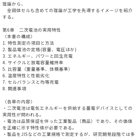
理論から、
全固体セルも含めての理論が工学を先導するイメージを紹介
する。
第6章 二次電池の実用特性
〈本書の構成〉
1. 特性測定の項目と方法
2. 製品電池の定格(容量、電圧ほか)
3. エネルギー、パワーと回生充電
4. サイクルと放電容量維持率
5. 比容量（重量基準、体積基準）
6. 温度特性と性能劣化
7. セルバランスと均等充電
8. 関連事項
〈各章の内容〉
・二次電池は電気エネルギーを供給する蓄電デバイスとしての
実用性が問われる。
・電池は品質保証を伴った工業製品（商品）であり、その価値
を正確に示す特性値が必要である。
・製品をJISなどの工業規格で測定するが、研究開発段階では多