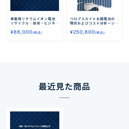
車載用リチウムイオン電池
ペロブスカイト太陽電池の
リサイクル：技術・ビジネ
現状およびコスト分析
ーシ
ス・法制度
リコン太陽電池を超える可
¥
88,000
¥
250,800
能性ー
(税込)
(税込)
最近見た商品