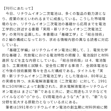
【刊行にあたって】
今日、リチウムイオン二次電池は、多くの製品の動力源とな
り、産業の米といわれるまでに成長している。こうした市場環
境のなか、リチウムイオン二次電池の基礎から応用までを電池
工学的に詳述する書籍「実用・新リチウムイオン二次電池工
学」の発刊を企画した。本書籍は「基礎工学」と「総合技術」
の2 編の構成になっており、求める情報内容の異なる読者に対応
している。
「基礎工学編」はリチウムイオン電池に関して、1．電気化学
的な基礎 2．充放電における電池特性の把握 3．電池設計と材料
選択 などを主な内容としている。「総合技術版」は 4．電池製
造 5．工業規格と試験 6．安全性に関する事項 7．全固体電池な
ど今後の技術展開 等々を含んだ構成である。タイトルを「実
用・新リチウムイオン二次電池工学」とした理由は、80年以上
の実績を持つ、水系電解液蓄電池（二次電池）に対して、1991
年にSONY㈱によって創製された、非水電解液電池＝リチウムイ
オン電池は まさに“新”であると共に、更に用途もスマホなどモ
バイルなどの“小”から、EV用電池のような“大”まで、“新”たな
分野を拡大する原動力となっている点にある。
筆者は1991年のリチウムイオン電池の創生期に材料供給に関