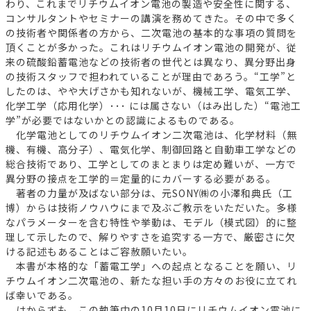
わり、これまでリチウムイオン電池の製造や安全性に関する、
コンサルタントやセミナーの講演を務めてきた。その中で多く
の技術者や関係者の方から、二次電池の基本的な事項の質問を
頂くことが多かった。これはリチウムイオン電池の開発が、従
来の硫酸鉛蓄電池などの技術者の世代とは異なり、異分野出身
の技術スタッフで担われていることが理由であろう。“工学”と
したのは、やや大げさかも知れないが、機械工学、電気工学、
化学工学（応用化学）･･･ には属さない（はみ出した）“電池工
学”が必要ではないかとの認識によるものである。
化学電池としてのリチウムイオン二次電池は、化学材料（無
機、有機、高分子）、電気化学、制御回路と自動車工学などの
総合技術であり、工学としてのまとまりは定め難いが、一方で
異分野の接点を工学的＝定量的にカバーする必要がある。
著者の力量が及ばない部分は、元SONY㈱の小澤和典氏（工
博）からは技術ノウハウにまで及ぶご教示をいただいた。多様
なパラメーターを含む特性や挙動は、モデル（模式図）的に整
理して示したので、解りやすさを追究する一方で、厳密さに欠
ける記述もあることはご容赦願いたい。
本書が本格的な「蓄電工学」への起点となることを願い、リ
チウムイオン二次電池の、新たな担い手の方々のお役に立てれ
ば幸いである。
はからずも、この執筆中の10月10日にリチウムイオン電池に