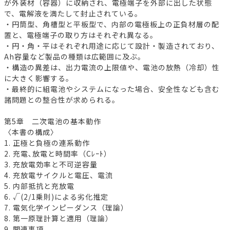
が外装材（容器）に収納され、電極端子を外部に出した状態
で、電解液を満たして封止されている。
・円筒型、角槽型と平板型で、内部の電極板上の正負材層の配
置と、電極端子の取り方はそれぞれ異なる。
・円・角・平はそれぞれ用途に応じて設計・製造されており、
Ah容量など製品の種類は広範囲に及ぶ。
・構造の異差は、出力電流の上限値や、電池の放熱（冷却）性
に大きく影響する。
・最終的に組電池やシステムになった場合、安全性なども含む
諸問題との整合性が求められる。
第5章 二次電池の基本動作
〈本書の構成〉
1. 正極と負極の連系動作
2. 充電､放電と時間率（Cﾚｰﾄ）
3. 充放電効率と不可逆容量
4. 充放電サイクルと電圧、電流
5. 内部抵抗と充放電
6. √(2/1乗則)による劣化推定
7. 電気化学インピーダンス（理論）
8. 第一原理計算と適用（理論）
9. 関連事項