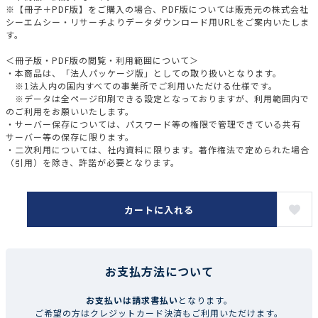
※【冊子＋PDF版】をご購入の場合、PDF版については販売元の株式会社
シーエムシー・リサーチよりデータダウンロード用URLをご案内いたしま
す。
＜冊子版・PDF版の閲覧・利用範囲について＞
・本商品は、「法人パッケージ版」としての取り扱いとなります。
※1法人内の国内すべての事業所でご利用いただける仕様です。
※データは全ページ印刷できる設定となっておりますが、利用範囲内で
のご利用をお願いいたします。
・サーバー保存については、パスワード等の権限で管理できている共有
サーバー等の保存に限ります。
・二次利用については、社内資料に限ります。著作権法で定められた場合
（引用）を除き、許諾が必要となります。
カートに入れる
お支払方法について
お支払いは請求書払い
となります。
ご希望の方はクレジットカード決済もご利用いただけます。