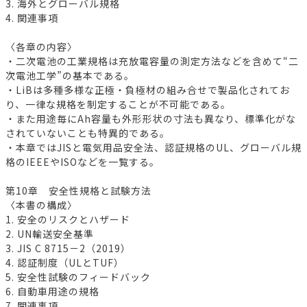
3. 海外とグローバル規格
4. 関連事項
〈各章の内容〉
・二次電池の工業規格は充放電容量の測定方法などを含めて“二
次電池工学”の基本である。
・LiBは多種多様な正極・負極材の組み合せで製品化されてお
り、一律な規格を制定することが不可能である。
・また用途毎にAh容量も外形形状の寸法も異なり、標準化がな
されていないことも特異的である。
・本章ではJISと電気用品安全法、認証規格のUL、グローバル規
格のIEEEやISOなどを一覧する。
第10章 安全性規格と試験方法
〈本書の構成〉
1. 安全のリスクとハザード
2. UN輸送安全基準
3. JIS C 8715－2（2019）
4. 認証制度（ULとTUF）
5. 安全性試験のフィードバック
6. 自動車用途の規格
7. 関連事項