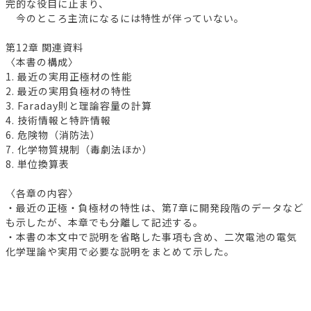
完的な役目に止まり、
今のところ主流になるには特性が伴っていない。
第12章 関連資料
〈本書の構成〉
1. 最近の実用正極材の性能
2. 最近の実用負極材の特性
3. Faraday則と理論容量の計算
4. 技術情報と特許情報
6. 危険物（消防法）
7. 化学物質規制（毒劇法ほか）
8. 単位換算表
〈各章の内容〉
・最近の正極・負極材の特性は、第7章に開発段階のデータなど
も示したが、本章でも分離して記述する。
・本書の本文中で説明を省略した事項も含め、二次電池の電気
化学理論や実用で必要な説明をまとめて示した。