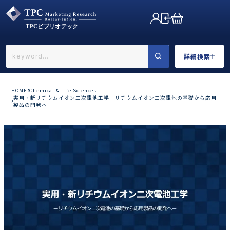
詳細検索
←戻る
詳細検索
HOME
Chemical & Life Sciences
実用・新リチウムイオン二次電池工学―リチウムイオン二次電池の基礎から応用
製品の開発へ―
業界で選ぶ
カテゴリで選ぶ