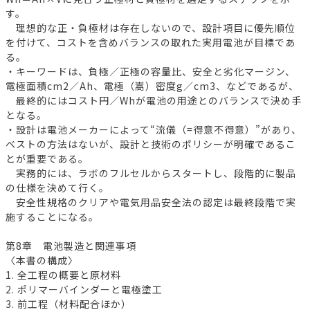
す。
理想的な正・負極材は存在しないので、設計項目に優先順位
を付けて、コストを含めバランスの取れた実用電池が目標であ
る。
・キーワードは、負極／正極の容量比、安全と劣化マージン、
電極面積cm2／Ah、電極（嵩）密度g／cm3、などであるが、
最終的にはコスト円／Whが電池の用途とのバランスで決め手
となる。
・設計は電池メーカーによって“流儀（=得意不得意）”があり、
ベストの方法はないが、設計と技術のポリシーが明確であるこ
とが重要である。
実務的には、ラボのフルセルからスタートし、段階的に製品
の仕様を決めて行く。
安全性規格のクリアや電気用品安全法の認定は最終段階で実
施することになる。
第8章 電池製造と関連事項
〈本書の構成〉
1. 全工程の概要と原材料
2. ポリマーバインダーと電極塗工
3. 前工程（材料配合ほか）