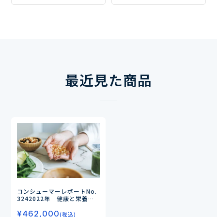
ズはどう変化しているのか
－
最近見た商品
コンシューマーレポートNo.
324
2022年 健康と栄養に
関する意識・実態調査（第4
¥
462,000
弾）
―「健康」を「睡眠」や
(税込)