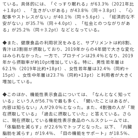
ている。具体的には、「ぐっすり眠れる」が63.3％（2021年比
＋1.8pt）、「生きがいがある」が43.8％（同＋3.8pt）、「心
配事やストレスがない」が40.1％（同＋5.6pt）、「経済的な不
安がない」が35.7％（同＋4.0pt）、「社会とのつながりがあ
る」が25.2％（同＋3.2pt）などとなっている。
◆また、健康食品の利用状況をみると、サプリメントは約8割、
青汁は3割弱が摂取しており、2019年からの4年間で大きな変化
はみられなかった。一方で、プロテインは29.4％となり、2019
年から摂取率が約10pt増加している。特に、男性若年層は
62.1％（2019年比約+18pt）、女性若年層は32.4％（同約＋
15pt）、女性中年層は23.7％（同約+13pt）と利用者が大きく
増加している。
◆このほか、機能性表示食品については、「なんとなく知って
いる」という人が56.7％で最も多く、「聞いたことはあるが、
内容は知らない」人が29.0％となった。また、4割強の人が「現
在摂取している」「過去に摂取していた」と答えている。さら
に、現在摂取している機能性表示食品のヘルスクレームでは、
「体脂肪を減らす」が22.6％でトップとなった。以下、「内臓
脂肪を減らす」が19.4％、「目の機能をサポート」が18.5％、