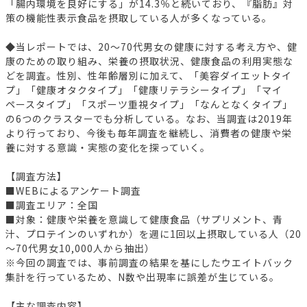
「腸内環境を良好にする」が14.3％と続いており、『脂肪』対
策の機能性表示食品を摂取している人が多くなっている。
◆当レポートでは、20～70代男女の健康に対する考え方や、健
康のための取り組み、栄養の摂取状況、健康食品の利用実態な
どを調査。性別、性年齢層別に加えて、「美容ダイエットタイ
プ」「健康オタクタイプ」「健康リテラシータイプ」「マイ
ペースタイプ」「スポーツ重視タイプ」「なんとなくタイプ」
の6つのクラスターでも分析している。なお、当調査は2019年
より行っており、今後も毎年調査を継続し、消費者の健康や栄
養に対する意識・実態の変化を探っていく。
【調査方法】
■WEBによるアンケート調査
■調査エリア：全国
■対象：健康や栄養を意識して健康食品（サプリメント、青
汁、プロテインのいずれか）を週に1回以上摂取している人（20
～70代男女10,000人から抽出）
※今回の調査では、事前調査の結果を基にしたウエイトバック
集計を行っているため、N数や出現率に誤差が生じている。
【主な調査内容】