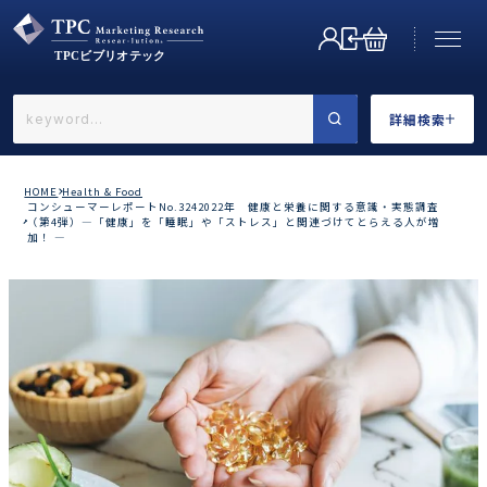
詳細検索
←戻る
詳細検索
HOME
Health & Food
コンシューマーレポートNo.3242022年 健康と栄養に関する意識・実態調査
（第4弾）―「健康」を「睡眠」や「ストレス」と関連づけてとらえる人が増
加！ ―
業界で選ぶ
カテゴリで選ぶ