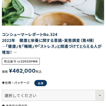
調査の種類で選ぶ
コンシューマーレポートNo.324
2022年 健康と栄養に関する意識・実態調査（第4弾）
―「健康」を「睡眠」や「ストレス」と関連づけてとらえる人が
増加！ ―
リセット
検索する
商品番号
cr220220466
¥
462,000
価格
税込
◆仕様・パッケージ
● 事業所内限定版