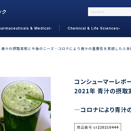
harmaceuticals & Medical
Chemical & Life Sciences
よくあるご質問
メールでのお問い合わせ
21年 青汁の摂取実態と今後のニーズ―コロナにより青汁の重要性を実感した人
詳しくはこちら
お問い合わせ
カテゴリで選ぶ
調査の種
コンシューマーレポート
2021年 青汁の摂
 Food
トッ
通販
ご利
サプリ
―コロナにより青汁
よく
美容
シニア
お問
リセット
検索する
女性・フェムケア
オーラル
コー
商品番号
cr220210444