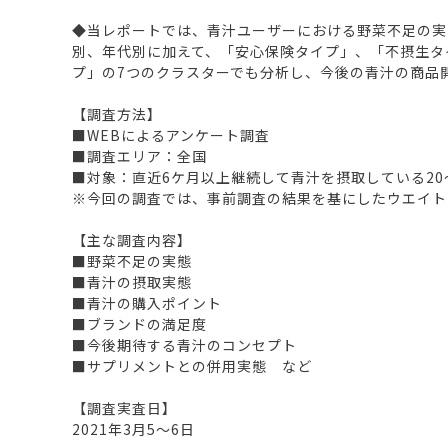
◆当レポートでは、青汁ユーザーにおける野菜不足の実
別、年代別に加えて、「安心保険タイプ」、「不摂生タ
プ」の7つのクラスターでも分析し、今後の青汁の商品
【調査方法】
■WEBによるアンケート調査
■調査エリア：全国
■対象：直近6ケ月以上継続して青汁を摂取している20～60
※今回の調査では、事前調査の結果を基にしたウエイト
【主な調査内容】
■野菜不足の実態
■青汁の摂取実態
■青汁の購入ポイント
■ブランドの満足度
■今後期待する青汁のコンセプト
■サプリメントとの併用実態 など
【調査実査日】
2021年3月5～6日