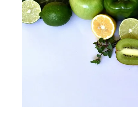
原料・素材
業務用
通販
食品添加物
美容室・サロン
R&D
海外
海外
Pharmaceuticals & Medical
Chemical
患者調査
デジタル・Dtx
ファイン・
ドクター調査
その他
プラスチッ
モダリティ
農薬・農業
がん
電子材料
精神神経
自動車
呼吸器・免疫
ライフサイ
骨・関節
CDMO
循環器・代謝
戦略
泌尿器・婦人
海外
戦略
その他
調査の種類から探す
市場調査
消費者調査
戦略調査
素材・原料・R&D調査