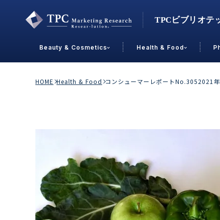
Beauty & Cosmetics
Health & Food
P
Contact Us
HOME
Health & Food
コンシューマーレポートNo.30520
業界で選ぶ
Beauty & Cosmetics
Health &
スキンケア
男性
加工食品
メイクアップ
美容食品
飲料
ヘアケア
その他
乳製品
敏感肌・アトピー
菓子
R&D
ＰＢＦ
OEM
冷食