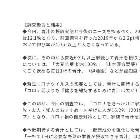
【調査趣旨と結果】
◆今回、青汁の摂取実態と今後のニーズを探るべく、20
は12.1%となり、前回調査を行った2019年から2.
おいて伸び率が4.0pt以上と大きくなっている。
◆次に、その中から直近6ケ月以上継続して青汁を摂取し
については、「大麦若葉 粉末100%」（山本漢方製
くごく飲める毎日1杯の青汁」（伊藤園）などが認知度
◆新型コロナウイルスの影響としては、青汁に期待する健
「コロナ前よりも『健康を維持するために青汁は欠かせ
◆このほか、今回の調査では、「コロナをきっかけに家
族・友人・知人のおすすめ」を挙げた人が16.2%（2019
プ）となり、コロナ禍の健康対策として、家族で青汁を
◆今後期待する青汁としては、「健康成分を強化した青
「一杯で1日に必要な野菜の栄養が摂取できる青汁」は