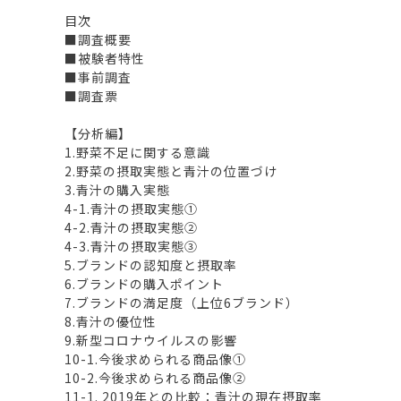
目次
■調査概要
■被験者特性
■事前調査
■調査票
【分析編】
1.野菜不足に関する意識
2.野菜の摂取実態と青汁の位置づけ
3.青汁の購入実態
4-1.青汁の摂取実態①
4-2.青汁の摂取実態②
4-3.青汁の摂取実態③
5.ブランドの認知度と摂取率
6.ブランドの購入ポイント
7.ブランドの満足度（上位6ブランド）
8.青汁の優位性
9.新型コロナウイルスの影響
10-1.今後求められる商品像①
10-2.今後求められる商品像②
11-1. 2019年との比較：青汁の現在摂取率