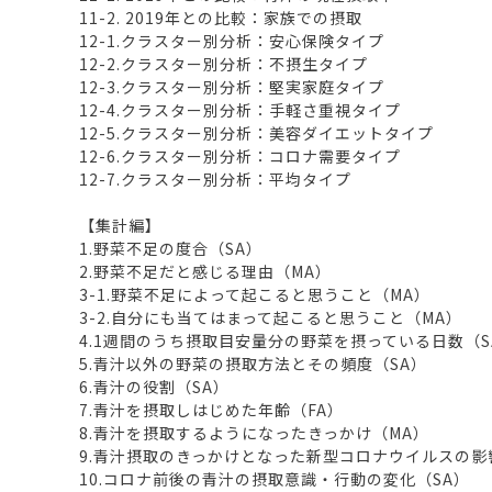
11-2. 2019年との比較：家族での摂取
12-1.クラスター別分析：安心保険タイプ
12-2.クラスター別分析：不摂生タイプ
12-3.クラスター別分析：堅実家庭タイプ
12-4.クラスター別分析：手軽さ重視タイプ
12-5.クラスター別分析：美容ダイエットタイプ
12-6.クラスター別分析：コロナ需要タイプ
12-7.クラスター別分析：平均タイプ
【集計編】
1.野菜不足の度合（SA）
2.野菜不足だと感じる理由（MA）
3-1.野菜不足によって起こると思うこと（MA）
3-2.自分にも当てはまって起こると思うこと（MA）
4.1週間のうち摂取目安量分の野菜を摂っている日数（S
5.青汁以外の野菜の摂取方法とその頻度（SA）
6.青汁の役割（SA）
7.青汁を摂取しはじめた年齢（FA）
8.青汁を摂取するようになったきっかけ（MA）
9.青汁摂取のきっかけとなった新型コロナウイルスの影
10.コロナ前後の青汁の摂取意識・行動の変化（SA）