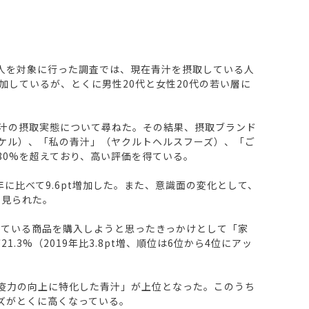
0人を対象に行った調査では、現在青汁を摂取している人
増加しているが、とくに男性20代と女性20代の若い層に
、青汁の摂取実態について尋ねた。その結果、摂取ブランド
ンケル）、「私の青汁」（ヤクルトヘルスフーズ）、「ご
80%を超えており、高い評価を得ている。
に比べて9.6pt増加した。また、意識面の変化として、
く見られた。
している商品を購入しようと思ったきっかけとして「家
.3%（2019年比3.8pt増、順位は6位から4位にアッ
疫力の向上に特化した青汁」が上位となった。このうち
ズがとくに高くなっている。