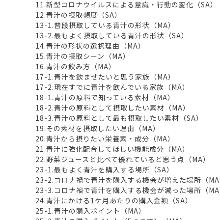
11.新型コロナウイルスによる意識・行動の変化（SA）
12.青汁の摂取頻度（SA）
13-1.普段摂取している青汁の形状（MA）
13-2.最もよく摂取している青汁の形状（SA）
14.青汁の形状の選択理由（MA）
15.青汁の摂取シーン（MA）
16.青汁の飲み方（MA）
17-1.青汁を飲ませたいと思う家族（MA）
17-2.現在すでに青汁を飲んでいる家族（MA）
18-1.青汁の原料で知っている素材（MA）
18-2.青汁の原料として摂取したい素材（MA）
18-3.青汁の原料として最も摂取したい素材（SA）
19.その素材を摂取したい理由（MA）
20.青汁から摂りたい栄養素・成分（MA）
21.青汁に強化配合してほしい機能成分（MA）
22.野菜ジュースと比べて優れていると思う点（MA）
23-1.最もよく青汁を購入する場所（SA）
23-2.コロナ禍で青汁を購入する機会が増えた場所（
23-3.コロナ禍で青汁を購入する機会が減った場所（M
24.青汁にかける1ケ月あたりの購入金額（SA）
25-1.青汁の購入ポイント（MA）