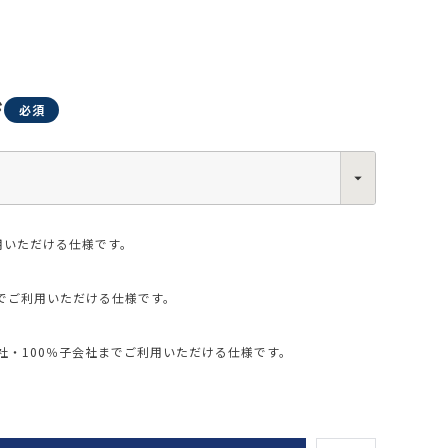
ジ
0013
西区新町2-4-2 なにわ筋SIAビル［
Map
］
6-6538-5358（代表）
用いただける仕様です。
でご利用いただける仕様です。
・100％子会社までご利用いただける仕様です。