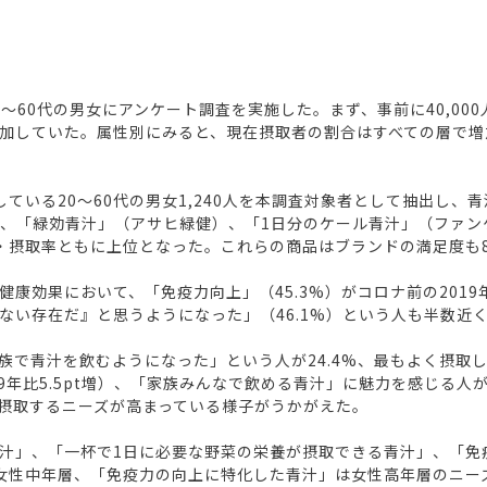
～60代の男女にアンケート調査を実施した。まず、事前に40,00
2pt増加していた。属性別にみると、現在摂取者の割合はすべての層で
ている20～60代の男女1,240人を本調査対象者として抽出し
薬）、「緑効青汁」（アサヒ緑健）、「1日分のケール青汁」（ファ
・摂取率ともに上位となった。これらの商品はブランドの満足度も
康効果において、「免疫力向上」（45.3%）がコロナ前の2019年
ない存在だ』と思うようになった」（46.1%）という人も半数近
族で青汁を飲むようになった」という人が24.4%、最もよく摂取
年比5.5pt増）、「家族みんなで飲める青汁」に魅力を感じる人が21
摂取するニーズが高まっている様子がうかがえた。
汁」、「一杯で1日に必要な野菜の栄養が摂取できる青汁」、「免
女性中年層、「免疫力の向上に特化した青汁」は女性高年層のニー