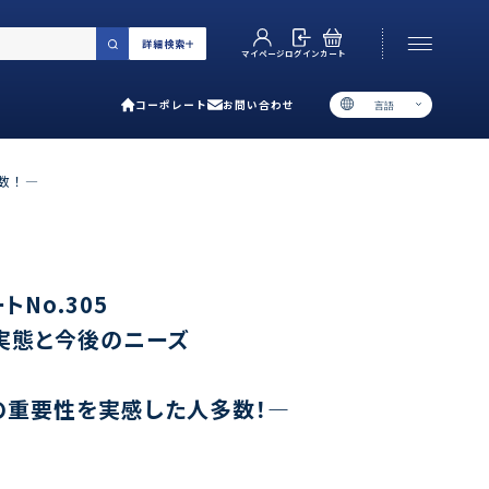
詳細検索
カート
ログイン
マイページ
コーポレート
お問い合わせ
言語
お電話でのお問い合わせ
06-6538-5358
多数！―
［ 9:00-17:00 土日祝除く ］
類で選ぶ
No.305
取実態と今後のニーズ
プ
用ガイド
の重要性を実感した人多数！―
あるご質問
い合わせ
ポレート