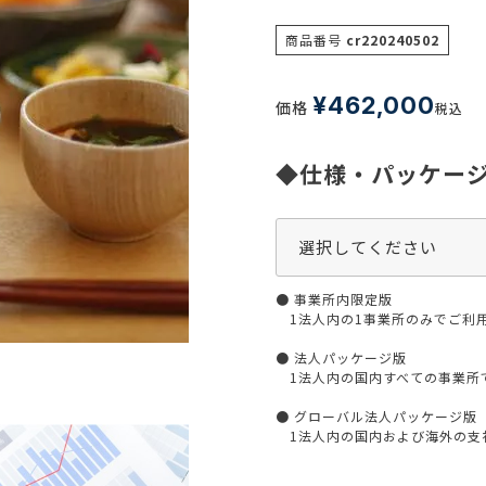
生活習慣
介護
商品番号
cr220240502
機能性原料・素材
その他
 & Life Sciences
¥
462,000
価格
税込
スペシャリティ・原料
ク・容器・包装材
資材
◆仕様・パッケー
〒550-
大阪市
エンス
TEL 0
● 事業所内限定版
1法人内の1事業所のみでご利
患者・ドクター調査
● 法人パッケージ版
1法人内の国内すべての事業所
海外・グローバル調査
● グローバル法人パッケージ版
1法人内の国内および海外の支社