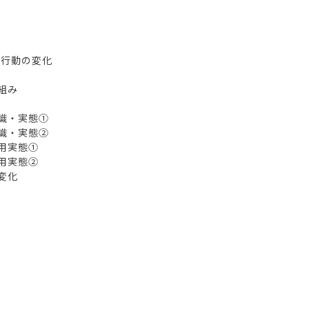
・行動の変化
り組み
意識・実態①
意識・実態②
利用実態①
利用実態②
の変化