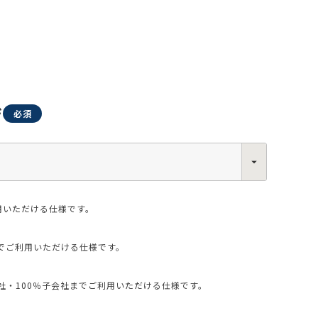
ジ
0013
西区新町2-4-2 なにわ筋SIAビル［
Map
］
6-6538-5358（代表）
用いただける仕様です。
でご利用いただける仕様です。
・100％子会社までご利用いただける仕様です。