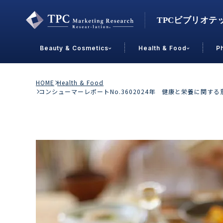
Beauty & Cosmetics
Health & Food
P
Contact Us
HOME
Health & Food
コンシューマーレポートNo.3602024年 健康と栄養に
業界で選ぶ
Beauty & Cosmetics
Health &
スキンケア
男性
加工食品
メイクアップ
美容食品
飲料
ヘアケア
その他
乳製品
敏感肌・アトピー
菓子
R&D
ＰＢＦ
OEM
冷食