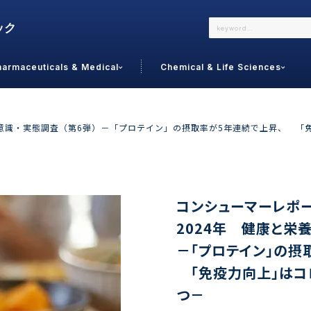
harmaceuticals & Medical
Chemical & Life Sciences
よくあるご質問
メールでのお問い合わせ
関する意識・実態調査（第6弾）－「プロテイン」の摂取率が5年連続で上昇、 
詳しくはこちら
お問い合わせ
カテゴリで選ぶ
調査の種
コンシューマーレポート
 Food
トッ
2024年 健康と栄
通販
ご利
－「プロテイン」の摂
サプリ
よく
美容
「免疫力向上」はコ
シニア
お問
リセット
検索する
女性・フェムケア
つ－
オーラル
コー