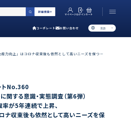
詳細検索
カート
ログイン
マイページ
コーポレート
お問い合わせ
言語
お電話でのお問い合わせ
06-6538-5358
「免疫力向上」はコロナ収束後も依然として高いニーズを保つ－
［ 9:00-17:00 土日祝除く ］
類で選ぶ
No.360
プ
養に関する意識・実態調査（第6弾）
用ガイド
取率が5年連続で上昇、
あるご質問
ロナ収束後も依然として高いニーズを保
い合わせ
ポレート