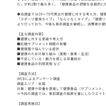
た」が約2割で最も多く、「健康食品の摂取を全般的に
◆当調査では20～70代男女の健康に対する考え方、
「スポーツ重視タイプ」「なんとなくタイプ」「健康リ
より行っており、今後も毎年調査を継続し、消費者の健
【主な調査内容】
■健康に対する意識や考え方
■紅麹サプリメント問題の影響
■健康面で悩んでいる症状
■健康のための取り組み（運動・食事・生活）
■不足している・魅力を感じる栄養成分
■健康食品の利用実態 など
【調査方法】
WEBによるアンケート調査
調査エリア：全国
対象：健康や栄養を意識して健康食品（サプリメント、プロ
※今回の調査では、事前調査の結果を基にしたウエイト
【調査実施日】