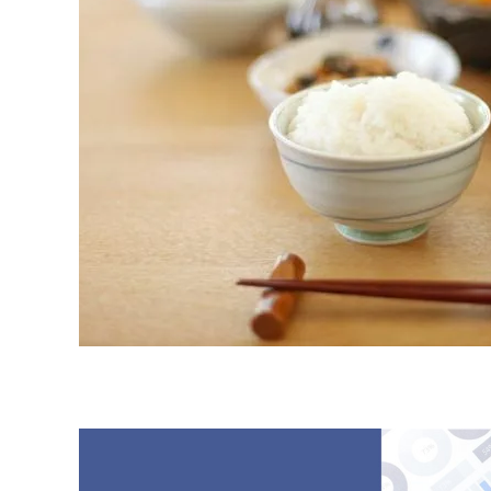
原料・素材
業務用
通販
食品添加物
美容室・サロン
R&D
海外
海外
Pharmaceuticals & Medical
Chemical
患者調査
デジタル・Dtx
ファイン・
ドクター調査
その他
プラスチッ
モダリティ
農薬・農業
がん
電子材料
精神神経
自動車
呼吸器・免疫
ライフサイ
骨・関節
CDMO
循環器・代謝
戦略
泌尿器・婦人
海外
戦略
その他
調査の種類から探す
市場調査
消費者調査
戦略調査
素材・原料・R&D調査