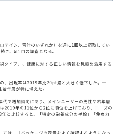
ロテイン、青汁のいずれか）を週に1回以上摂取してい
年に続き、6回目の調査となる。
重視タイプ」、健康に対する正しい情報を見極め活用する
、出現率は2019年比20pt減と大きく低下した。一
性若年層が特に増えた。
年代で増加傾向にあり、メインユーザーの男性や若年層
2019年の11位から2位に順位を上げており、ニーズの
3年と比較すると、「特定の栄養成分の補給」「免疫力
しては、「パッケージの表示をよく確認するようになっ