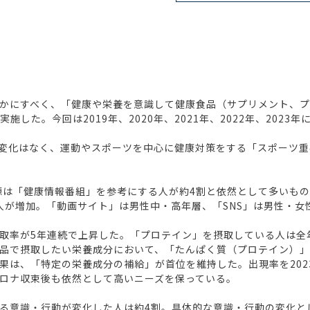
かにすべく、「健康や栄養を意識して健康食品（サプリメント、プ
実施した。今回は2019年、2020年、2021年、2022年、2023
プに変化はなく、運動やスポーツを中心に健康対策をする「スポーツ
源は「健康情報番組」を参考にする人が約4割と依然として多いものの
人が増加。「動画サイト」は男性中・高年層、「SNS」は男性・女
取率が5年連続で上昇した。「プロテイン」を摂取している人は全
で摂取したい栄養成分において、「たんぱく質（プロテイン）」は
果は、「特定の栄養成分の補給」が首位を維持した。出現率を202
ロナ収束後も依然として高いニーズを保っている。
る意識・行動が変化した人は約4割。具体的な意識・行動の変化と