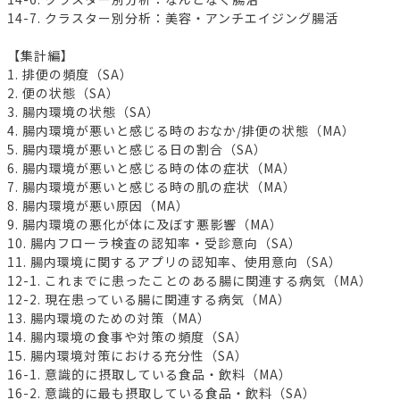
14-7. クラスター別分析：美容・アンチエイジング腸活
【集計編】
1. 排便の頻度（SA）
2. 便の状態（SA）
3. 腸内環境の状態（SA）
4. 腸内環境が悪いと感じる時のおなか/排便の状態（MA）
5. 腸内環境が悪いと感じる日の割合（SA）
6. 腸内環境が悪いと感じる時の体の症状（MA）
7. 腸内環境が悪いと感じる時の肌の症状（MA）
8. 腸内環境が悪い原因（MA）
9. 腸内環境の悪化が体に及ぼす悪影響（MA）
10. 腸内フローラ検査の認知率・受診意向（SA）
11. 腸内環境に関するアプリの認知率、使用意向（SA）
12-1. これまでに患ったことのある腸に関連する病気（MA）
12-2. 現在患っている腸に関連する病気（MA）
13. 腸内環境のための対策（MA）
14. 腸内環境の食事や対策の頻度（SA）
15. 腸内環境対策における充分性（SA）
16-1. 意識的に摂取している食品・飲料（MA）
16-2. 意識的に最も摂取している食品・飲料（SA）