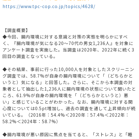
https://www.tpc-cop.co.jp/topics/4628/
【調査概要】
◆今回、腸内環境に対する意識と対策の実態を明らかにすべ
く、『腸内環境が気になる20～70代の男女1,236人』を対象に
アンケート調査を実施した。当調査は2020年、2022年に続く3
回目の調査となっている。
◆その結果、事前に行った10,000人を対象としたスクリーニン
グ調査では、58.7%が自身の腸内環境について「（どちらかと
いうと）気になる」と回答した。さらに、そこから本調査の対
象者として抽出した1,236人に腸内環境の状態について聞いたと
ころ、61.9%が自身の腸内環境を「（どちらかというと）悪
い」と感じていることがわかった。なお、腸内環境に対する関
心度については0.5pt増加し、過去の調査を通して上昇傾向が続
いている。（2016年：54.4%＜2020年：57.4%＜2022年：
58.2%＜2024年：58.7%）
◆腸内環境が悪い原因に焦点を当てると、「ストレス」と「睡