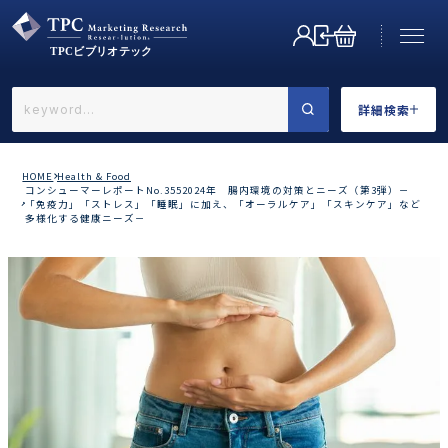
詳細検索
←戻る
詳細検索
HOME
Health & Food
コンシューマーレポートNo.3552024年 腸内環境の対策とニーズ（第3弾）－
「免疫力」「ストレス」「睡眠」に加え、「オーラルケア」「スキンケア」など
多様化する健康ニーズ－
業界で選ぶ
カテゴリで選ぶ