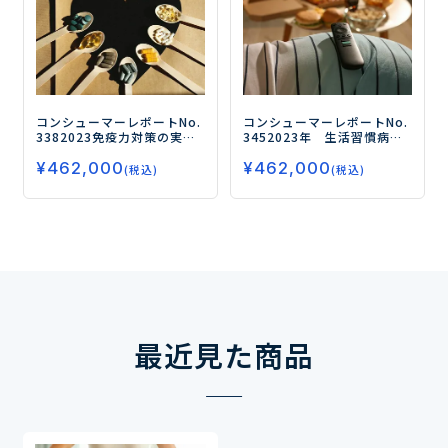
コンシューマーレポートNo.
コンシューマーレポートNo.
338
2023免疫力対策の実態
345
2023年 生活習慣病対
と商品ニーズ（第2弾）
策の実態とニーズ（第2弾）
¥
462,000
¥
462,000
－“コロナの予防以外の健康
―今後の対策ニーズが高い
(税込)
(税込)
効果”に対する意識がアッ
健康数値は 「体重」「血
プ！ニーズの多様化が進む
圧」「体脂肪率」「中性脂
免疫力対策市場－
肪」「血糖値」！ ―
最近見た商品