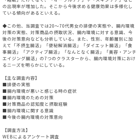
の出現率が増加した。そこから今後求める健康効果は多様化し
ている傾向があるといえる。
◆この他、当調査では20～70代男女の排便の実態や、腸内環境
対策の実態、対策商品の摂取状況、腸内環境に対する意識、今
後の対策意向なども分析している。また、性別、年齢層別に加
えて「不摂生腸活」「便秘解消腸活」「ダイエット腸活」「食
事腸活」「アクティブ腸活」「なんとなく腸活」「美容・アンチ
エイジング腸活」の7つのクラスターから、腸内環境対策におけ
るニーズを明らかにしている。
【主な調査内容】
■排便の実態
■腸内環境が悪いと感じる時の症状
■腸内環境のための対策
■対策商品の認知度と摂取経験
■腸内環境に関する意識
■今後の腸内環境の対策意向
【調査方法】
WEBによるアンケート調査