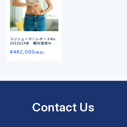
コンシューマーレポートNo.
355
2024年 腸内環境の対
策とニーズ（第3弾）
－「免
¥
462,000
疫力」「ストレス」「睡眠」
(税込)
に加え、「オーラルケア」
「スキンケア」など多様化す
る健康ニーズ－
Contact Us