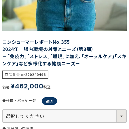
調査の種類で選ぶ
コンシューマーレポートNo.355
2024年 腸内環境の対策とニーズ（第3弾）
－「免疫力」「ストレス」「睡眠」に加え、「オーラルケア」「スキ
ンケア」など多様化する健康ニーズ－
リセット
検索する
商品番号
cr220240496
¥
462,000
価格
税込
◆仕様・パッケージ
● 事業所内限定版