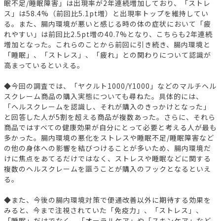
眠不足/睡眠障害」は出現率が2年連続増加しており、「ストレ
ス」は58.4%（前回比5.1pt増）と出現率トップを維持してい
る。また、腸内環境が悪いと感じる時の体の症状において「疲
れやすい」は前回比2.5pt増の40.7%となり、こちらも2年連続
増加となった。これらのことから前回に引き続き、腸内環境と
「睡眠」、「ストレス」、「疲れ」との関わりについて認識が
高まっているといえる。
◆今回の調査では、「ヤクルト1000/Y1000」などのマルチヘル
スクレーム商品の購入実態についても尋ねた。具体的には、
「ヘルスクレームを認識し、それが購入のきっかけとなった」
と回答した人が5割を超える商品が複数あった。さらに、それら
商品ではすべての健康効果が自分にとって必要と考える人が最も
多かった。腸内環境の悪化をストレスや睡眠不足/睡眠障害など
の他の身体への影響を結びつけることが多いため、腸内環境だ
けに焦点をあてるだけではなく、ストレスや睡眠などに関する
複数のヘルスクレームを謳うことが購入のフックとなるといえ
る。
◆また、今後の腸内環境対策で便通改善以外に期待する効果を
みると、今まで注視されていた「免疫力」、「ストレス」、
「睡眠」だけでなく、「オーラルケア」や「スキンケア」など