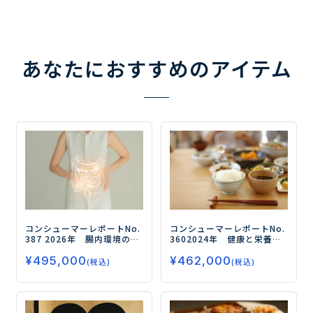
あなたにおすすめのアイテム
コンシューマーレポートNo.
コンシューマーレポートNo.
387
2026年 腸内環境の対
360
2024年 健康と栄養に
策とニーズ（第4弾）
ー「免
関する意識・実態調査（第6
¥
495,000
¥
462,000
疫力」「睡眠」「ストレ
弾）
－「プロテイン」の摂
(税込)
(税込)
ス」に続き、広がる腸活への
取率が5年連続で上昇、
期待と多様化する健康ニー
「免疫力向上」はコロナ収
ズー
束後も依然として高いニー
ズを保つ－