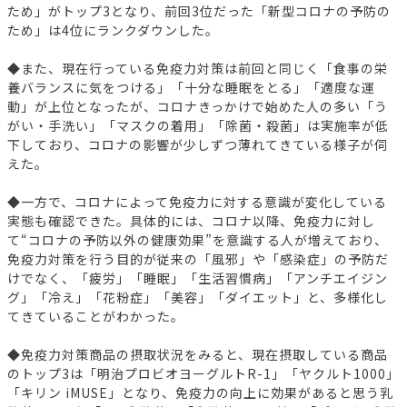
ため」がトップ3となり、前回3位だった「新型コロナの予防の
ため」は4位にランクダウンした。
◆また、現在行っている免疫力対策は前回と同じく「食事の栄
養バランスに気をつける」「十分な睡眠をとる」「適度な運
動」が上位となったが、コロナきっかけで始めた人の多い「う
がい・手洗い」「マスクの着用」「除菌・殺菌」は実施率が低
下しており、コロナの影響が少しずつ薄れてきている様子が伺
えた。
◆一方で、コロナによって免疫力に対する意識が変化している
実態も確認できた。具体的には、コロナ以降、免疫力に対し
て“コロナの予防以外の健康効果”を意識する人が増えており、
免疫力対策を行う目的が従来の「風邪」や「感染症」の予防だ
けでなく、「疲労」「睡眠」「生活習慣病」「アンチエイジン
グ」「冷え」「花粉症」「美容」「ダイエット」と、多様化し
てきていることがわかった。
◆免疫力対策商品の摂取状況をみると、現在摂取している商品
のトップ3は「明治プロビオヨーグルトR-1」「ヤクルト1000」
「キリン iMUSE」となり、免疫力の向上に効果があると思う乳