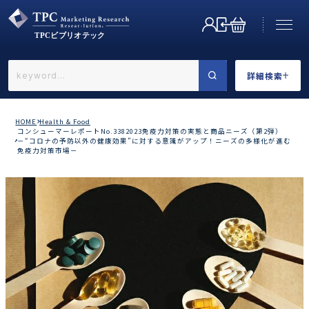
詳細検索
←戻る
詳細検索
HOME
Health & Food
コンシューマーレポートNo.3382023免疫力対策の実態と商品ニーズ（第2弾）
－“コロナの予防以外の健康効果”に対する意識がアップ！ニーズの多様化が進む
免疫力対策市場－
業界で選ぶ
カテゴリで選ぶ