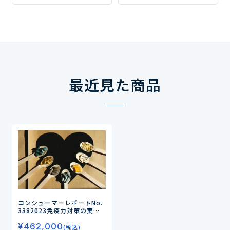
非常に高い―
圧」「体脂肪率」「中性脂
肪」「血糖値」！ ―
最近見た商品
コンシューマーレポートNo.
338
2023免疫力対策の実態
と商品ニーズ（第2弾）
¥
462,000
－“コロナの予防以外の健康
(税込)