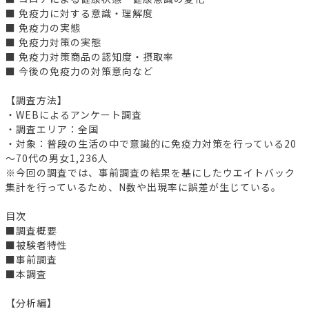
■ 免疫力に対する意識・理解度
■ 免疫力の実態
■ 免疫力対策の実態
■ 免疫力対策商品の認知度・摂取率
■ 今後の免疫力の対策意向など
【調査方法】
・WEBによるアンケート調査
・調査エリア：全国
・対象：普段の生活の中で意識的に免疫力対策を行っている20
～70代の男女1,236人
※今回の調査では、事前調査の結果を基にしたウエイトバック
集計を行っているため、N数や出現率に誤差が生じている。
目次
■調査概要
■被験者特性
■事前調査
■本調査
【分析編】