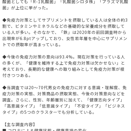
酸菌としても「R-1乳酸菌」「乳酸菌シロタ株」「プラズマ乳酸
菌」が上位に挙がった。
◆免疫力対策としてサプリメントを摂取している人は全体の約3
割で、ビタミンやミネラルなどの基礎的な栄養成分を摂取して
いる人が多い。そのなかで、「鉄」は2020年の前回調査時から
出現率が6.8ptアップしており、女性若年層を中心にサプリメン
トでの摂取率が高まっている。
◆今後の免疫力対策の意向は93.4%。現在対策を行っている人
の多くが、「健康を維持する上で免疫力対策は欠かせない」と
考えており、長期的な健康への取り組みとして免疫力対策が根
付きつつある。
◆当調査では20～70代男女の免疫力に対する意識・理解度、免
疫力対策の実態、対策商品の摂取実態、今後の対策意向などを
調査。さらに、性別、年齢層別に加えて、「健康志向タイプ」
「高意識タイプ」「低意識タイプ」「不安タイプ」「ビジネス
タイプ」の5つのクラスターでも分析している。
【主な調査内容】
■ コロナによる健康状態・健康意識の変化