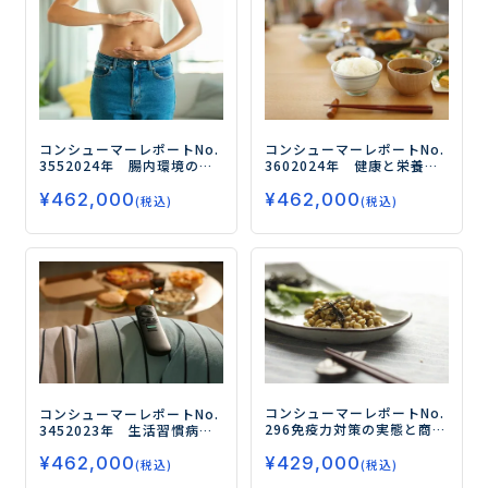
コンシューマーレポートNo.
コンシューマーレポートNo.
355
2024年 腸内環境の対
360
2024年 健康と栄養に
策とニーズ（第3弾）
－「免
関する意識・実態調査（第6
¥
462,000
¥
462,000
疫力」「ストレス」「睡
弾）
－「プロテイン」の摂
(税込)
(税込)
眠」に加え、「オーラルケ
取率が5年連続で上昇、
ア」「スキンケア」など多
「免疫力向上」はコロナ収
様化する健康ニーズ－
束後も依然として高いニー
ズを保つ－
コンシューマーレポートNo.
コンシューマーレポートNo.
296
免疫力対策の実態と商品
345
2023年 生活習慣病対
ニーズ
―コロナによって免
策の実態とニーズ（第2弾）
¥
429,000
疫力の重要性を再認識した
¥
462,000
―今後の対策ニーズが高い
(税込)
(税込)
人多数！対策の継続意向も
健康数値は 「体重」「血