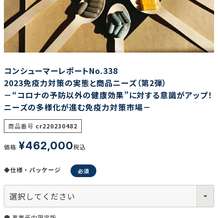
調査の種類で選ぶ
コンシューマーレポートNo.338
2023免疫力対策の実態と商品ニーズ（第2弾）
－“コロナの予防以外の健康効果”に対する意識がアップ！
ニーズの多様化が進む免疫力対策市場－
リセット
検索する
商品番号
cr220230482
¥
462,000
価格
税込
◆仕様・パッケージ
● 事業所内限定版