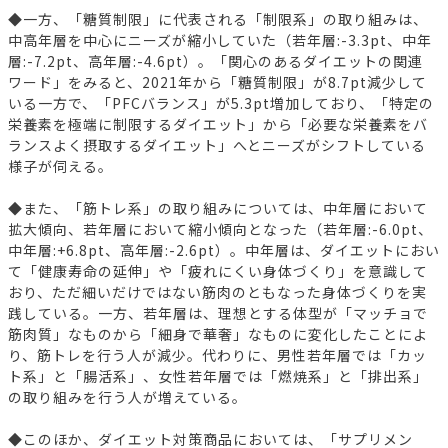
◆一方、「糖質制限」に代表される「制限系」の取り組みは、
中高年層を中心にニーズが縮小していた（若年層:-3.3pt、中年
層:-7.2pt、高年層:-4.6pt）。「関心のあるダイエットの関連
ワード」をみると、2021年から「糖質制限」が8.7pt減少して
いる一方で、「PFCバランス」が5.3pt増加しており、「特定の
栄養素を極端に制限するダイエット」から「必要な栄養素をバ
ランスよく摂取するダイエット」へとニーズがシフトしている
様子が伺える。
◆また、「筋トレ系」の取り組みについては、中年層において
拡大傾向、若年層において縮小傾向となった（若年層:-6.0pt、
中年層:+6.8pt、高年層:-2.6pt）。中年層は、ダイエットにおい
て「健康寿命の延伸」や「疲れにくい身体づくり」を意識して
おり、ただ細いだけではない筋肉のともなった身体づくりを実
践している。一方、若年層は、理想とする体型が「マッチョで
筋肉質」なものから「細身で華奢」なものに変化したことによ
り、筋トレを行う人が減少。代わりに、男性若年層では「カッ
ト系」と「腸活系」、女性若年層では「燃焼系」と「排出系」
の取り組みを行う人が増えている。
◆このほか、ダイエット対策商品においては、「サプリメン