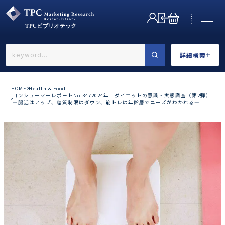
詳細検索
←戻る
詳細検索
HOME
Health & Food
コンシューマーレポートNo.3472024年 ダイエットの意識・実態調査（第2弾）
―腸活はアップ、糖質制限はダウン、筋トレは年齢層でニーズがわかれる―
業界で選ぶ
カテゴリで選ぶ