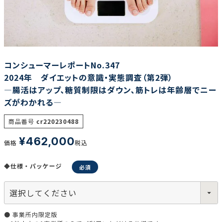
調査の種類で選ぶ
コンシューマーレポートNo.347
2024年 ダイエットの意識・実態調査（第2弾）
―腸活はアップ、糖質制限はダウン、筋トレは年齢層でニー
ズがわかれる―
リセット
検索する
商品番号
cr220230488
¥
462,000
価格
税込
◆仕様・パッケージ
● 事業所内限定版