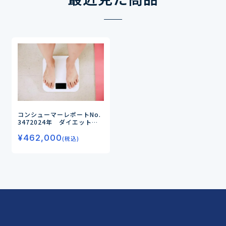
コンシューマーレポートNo.
347
2024年 ダイエットの
意識・実態調査（第2弾）
―
¥
462,000
腸活はアップ、糖質制限はダ
(税込)
ウン、筋トレは年齢層でニー
ズがわかれる―