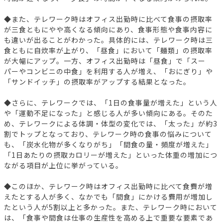
◆また、テレワーク時はオフィス出勤時に比べて食事の摂取率
が三食ともにやや高くなる傾向にあり、食事形態や食事内容に
も違いが出ることがわかった。具体的には、テレワーク時は三
食ともに自炊率が上がり、「昼食」において「麺類」の摂取率
が大幅にアップ。一方、オフィス出勤時は「昼食」で「スー
パーやコンビニの中食」を利用する人が増え、「おにぎり」や
「サンドイッチ」の摂取率がアップする結果となった。
◆さらに、テレワークでは、「1日の食事量が増えた」という人
や「運動不足になった」と感じる人が多い傾向にある。そのた
め、テレワークによる体調・体型の変化では、「太った」が約3
割でトップとなっており、テレワーク時の食事の悩みについて
も、「炭水化物が多くなりがち」「間食の量・頻度が増えた」
「1日あたりの摂取カロリーが増えた」といった体重の増加につ
ながる項目が上位に挙がっている。
◆このほか、テレワーク時はオフィス出勤時に比べて食費が増
えたとする人が多く、なかでも「間食」にかける費用が増加し
たという人が5割以上と多かった。また、テレワーク時において
は、「食事や間食は仕事の生産性を高める上で重要な要素であ