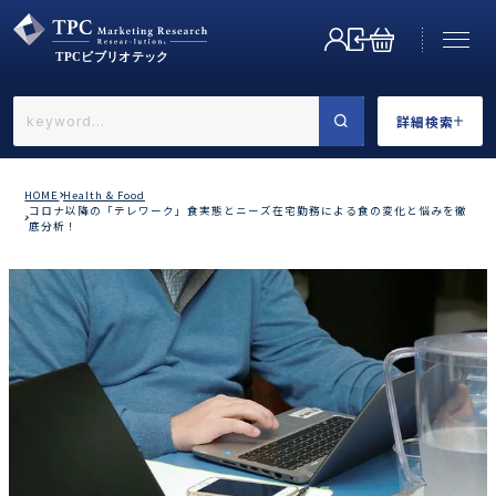
詳細検索
←戻る
詳細検索
HOME
Health & Food
コロナ以降の「テレワーク」食実態とニーズ在宅勤務による食の変化と悩みを徹
底分析！
業界で選ぶ
カテゴリで選ぶ