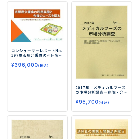
コンシューマーレポートNo.
197
市販用介護食の利用実態
と今後のニーズを探る
―在
¥
396,000
宅向け介護食の普及に向け
(税込)
た課題とは？―
2017年 メディカルフーズ
の市場分析調査
―病院・介
護施設を中心に常食に近
¥
95,700
い“やわらか食”の開発が進
(税込)
む介護食市場―