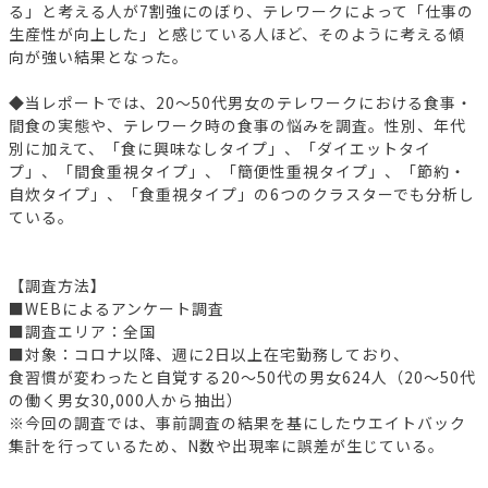
る」と考える人が7割強にのぼり、テレワークによって「仕事の
生産性が向上した」と感じている人ほど、そのように考える傾
向が強い結果となった。
◆当レポートでは、20～50代男女のテレワークにおける食事・
間食の実態や、テレワーク時の食事の悩みを調査。性別、年代
別に加えて、「食に興味なしタイプ」、「ダイエットタイ
プ」、「間食重視タイプ」、「簡便性重視タイプ」、「節約・
自炊タイプ」、「食重視タイプ」の6つのクラスターでも分析し
ている。
【調査方法】
■WEBによるアンケート調査
■調査エリア：全国
■対象：コロナ以降、週に2日以上在宅勤務しており、
食習慣が変わったと自覚する20～50代の男女624人（20～50代
の働く男女30,000人から抽出）
※今回の調査では、事前調査の結果を基にしたウエイトバック
集計を行っているため、N数や出現率に誤差が生じている。