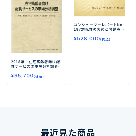
コンシューマーレポートNo.
187
幼児食の実態と問題点を
探る
―幼児食の悩みを解決
¥
528,000
する商品開発提案―
(税込)
2018年 在宅高齢者向け配
食サービスの市場分析調査
―今後、機能性メニューが
¥
95,700
求められる配食サービス市
(税込)
場―
最近見た商品