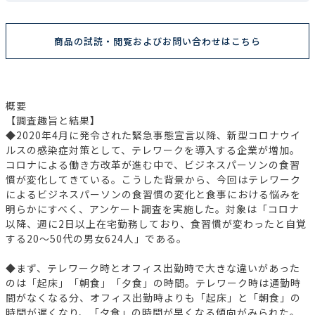
商品の試読・閲覧およびお問い合わせはこちら
概要
【調査趣旨と結果】
◆2020年4月に発令された緊急事態宣言以降、新型コロナウイ
ルスの感染症対策として、テレワークを導入する企業が増加。
コロナによる働き方改革が進む中で、ビジネスパーソンの食習
慣が変化してきている。こうした背景から、今回はテレワーク
によるビジネスパーソンの食習慣の変化と食事における悩みを
明らかにすべく、アンケート調査を実施した。対象は「コロナ
以降、週に2日以上在宅勤務しており、食習慣が変わったと自覚
する20～50代の男女624人」である。
◆まず、テレワーク時とオフィス出勤時で大きな違いがあった
のは「起床」「朝食」「夕食」の時間。テレワーク時は通勤時
間がなくなる分、オフィス出勤時よりも「起床」と「朝食」の
時間が遅くなり、「夕食」の時間が早くなる傾向がみられた。