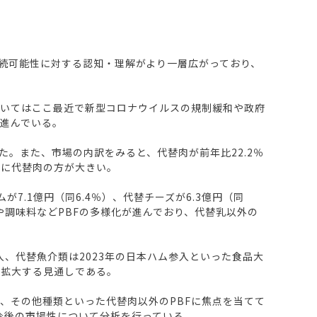
持続可能性に対する認知・理解がより一層広がっており、
ついてはここ最近で新型コロナウイルスの規制緩和や政府
進んでいる。
大した。また、市場の内訳をみると、代替肉が前年比22.2％
ともに代替肉の方が大きい。
7.1億円（同6.4％）、代替チーズが6.3億円（同
や調味料などPBFの多様化が進んでおり、代替乳以外の
、代替魚介類は2023年の日本ハム参入といった食品大
急拡大する見通しである。
、その他種類といった代替肉以外のPBFに焦点を当てて
今後の市場性について分析を行っている。