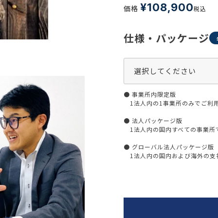
生活習慣
¥
108,900
価格
税込
介護
機能性原料・素材
その他
仕様・パッケージ
 & Life Sciences
スペシャリティ・原料
ク・容器・包装材
資材
〒550-
● 事業所内限定版
大阪市
エンス
TEL 0
1法人内の1事業所のみでご利
● 法人パッケージ版
1法人内の国内すべての事業所
● グローバル法人パッケージ版
患者・ドクター調査
1法人内の国内および海外の支社
海外・グローバル調査