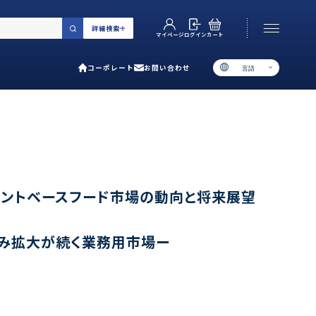
詳細検索
カート
ログイン
マイページ
コーポレート
お問い合わせ
言語
お電話でのお問い合わせ
06-6538-5358
［ 9:00-17:00 土日祝除く ］
類で選ぶ
ラントベースフード市場の動向と将来展望
プ
進み拡大が続く業務用市場ー
用ガイド
あるご質問
い合わせ
ポレート