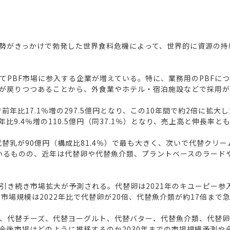
情勢がきっかけで勃発した世界食料危機によって、世界的に資源の
てPBF市場に参入する企業が増えている。特に、業務用のPBFに
が戻りつつあることから、外食業やホテル・宿泊施設などで採用が
前年比17.1％増の297.5億円となり、この10年間で約2倍に拡
前年比9.4％増の110.5億円（同37.1％）となり、売上高と伸長率
替乳が90億円（構成比81.4％）で最も大きく、次いで代替クリームが
ているものの、近年は代替卵や代替魚介類、プラントベースのラード
き続き市場拡大が予測される。代替卵は2021年のキユーピー参入
に市場規模は2022年比で代替卵が20倍、代替魚介類が約17倍まで
ム、代替チーズ、代替ヨーグルト、代替バター、代替魚介類、代替卵
今後市場はどのように推移するのか2030年までの市場規模予測や