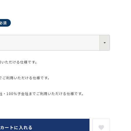
0013
西区新町2-4-2 なにわ筋SIAビル［
Map
］
6-6538-5358（代表）
用いただける仕様です。
でご利用いただける仕様です。
・100％子会社までご利用いただける仕様です。
カートに入れる