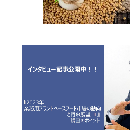
原料・素材
業務用
通販
食品添加物
美容室・サロン
R&D
海外
海外
Pharmaceuticals & Medical
Chemical
患者調査
デジタル・Dtx
ファイン・
ドクター調査
その他
プラスチッ
モダリティ
農薬・農業
がん
電子材料
精神神経
自動車
呼吸器・免疫
ライフサイ
骨・関節
CDMO
循環器・代謝
戦略
泌尿器・婦人
海外
戦略
その他
調査の種類から探す
市場調査
消費者調査
戦略調査
素材・原料・R&D調査