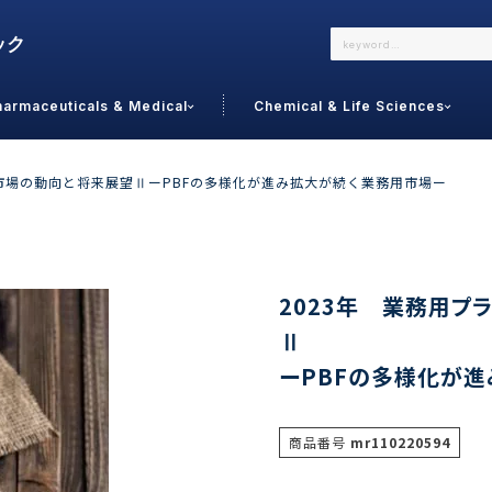
harmaceuticals & Medical
Chemical & Life Sciences
よくあるご質問
メールでのお問い合わせ
ド市場の動向と将来展望ⅡーPBFの多様化が進み拡大が続く業務用市場ー
詳しくはこちら
お問い合わせ
カテゴリで選ぶ
調査の種
2023年 業務用プ
Ⅱ
 Food
トッ
ーPBFの多様化が
通販
ご利
サプリ
よく
美容
シニア
商品番号
mr110220594
お問
リセット
検索する
女性・フェムケア
オーラル
コー