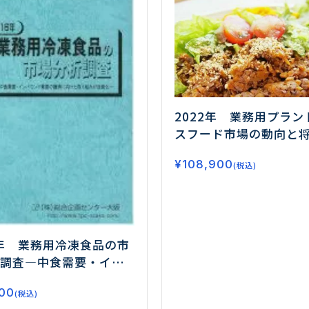
2022年 業務用プラン
スフード市場の動向と
望Ⅰ
ー代替肉市場の中
¥
108,900
長する代替肉使用食品
(税込)
狙い目となるメニュー
析！ー
6年 業務用冷凍食品の市
調査
―中食需要・イン
ド需要の獲得に向けた
00
みが活発化―
(税込)