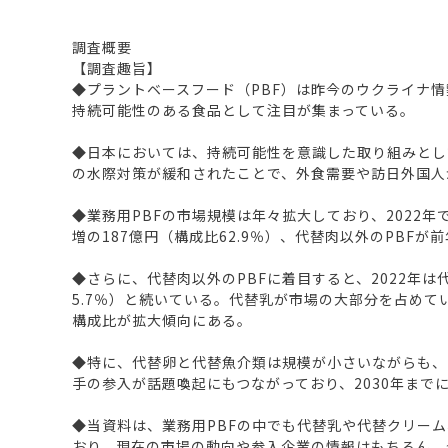
調査概要
【調査趣旨】
◆プラントベースフード（PBF）は昨今のウクライナ
持続可能性のある食品として注目が集まっている。
◆日本においては、持続可能性を意識した取り組みとし
の水際対策が緩和されたことで、外食需要や訪日外国人
◆業務用PBFの市場規模は年々拡大しており、2022年で
増の187億円（構成比62.9％）、代替肉以外のPBFが
◆さらに、代替肉以外のPBFに着目すると、2022年は代
5.7％）と続いている。代替乳が市場の大部分を占め
構成比が拡大傾向にある。
◆特に、代替卵と代替魚介類は規模が小さいながらも、引
手の参入が話題喚起にもつながっており、2030年まで
◆当資料は、業務用PBFの中でも代替乳や代替クリー
おり、現在の市場の動向や参入企業の情報はもちろん、