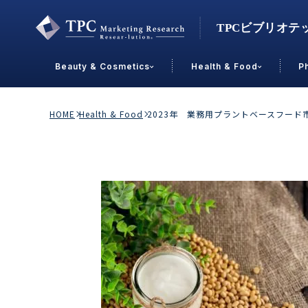
Beauty & Cosmetics
Health & Food
P
Contact Us
HOME
Health & Food
2023年 業務用プラントベースフー
業界で選ぶ
Beauty & Cosmetics
Health &
スキンケア
男性
加工食品
メイクアップ
美容食品
飲料
ヘアケア
その他
乳製品
敏感肌・アトピー
菓子
R&D
ＰＢＦ
OEM
冷食