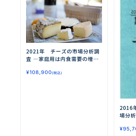
2021年 チーズの市場分析調
査
―家庭用は内食需要の増加
に対応、業務用は付加価値提
¥
108,900
案が進む―
(税込)
201
場分析
バウン
¥
95,7
取り組