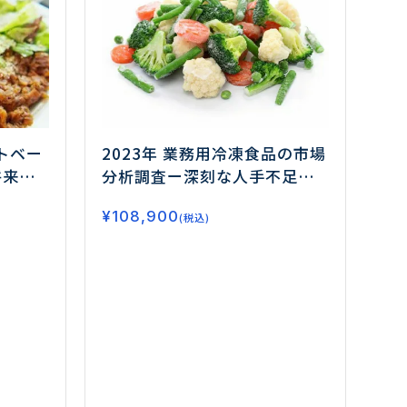
トベー
2023年 業務用冷凍食品の市場
将来展
分析調査
ー深刻な人手不足と
で急成
物価高騰に対応！ チャネル別
¥
108,900
、今後
の販売ポイントを探るー
(税込)
を分