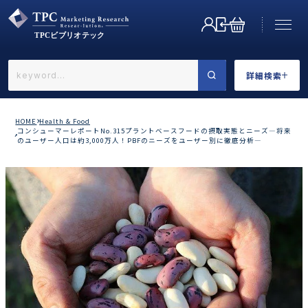
詳細検索
←戻る
詳細検索
HOME
Health & Food
コンシューマーレポートNo.315プラントベースフードの摂取実態とニーズ―将来
のユーザー人口は約3,000万人！PBFのニーズをユーザー別に徹底分析―
業界で選ぶ
カテゴリで選ぶ