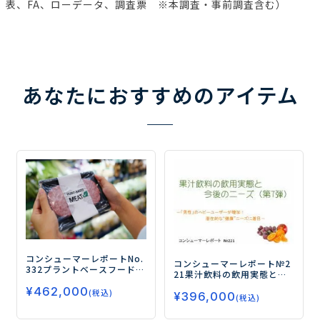
表、FA、ローデータ、調査票 ※本調査・事前調査含む）
あなたにおすすめのアイテム
コンシューマーレポートNo.
コンシューマーレポート№2
332
プラントベースフードの
21
果汁飲料の飲用実態と今
摂取実態とニーズ（第2弾）
後のニーズ（第7弾）
―「男
¥
462,000
―約4人に1人が購入経験者
(税込)
¥
396,000
性」のヘビーユーザーが増
(税込)
のPBF市場！PBFの最新ニー
加！潜在的な“健康”ニーズ
ズを種類別に徹底分析―
に着目―