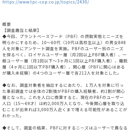
https://www.tpc-cop.co.jp/topics/2430/
概要
【調査趣旨と結果】
◆今回、プラントベースフード（PBF）の摂取実態とニーズを
明らかにするため、10～60代（10代は高校生以上）の男女848
人を対象にアンケート調査を実施。PBFのユーザー別のニーズ
を探るべく、ロイヤルユーザー層（月2回以上PBF購入者）、一
般ユーザー層（月1回以下～3ヶ月に1回以上PBF購入者）、離脱
層（4ヶ月に1回以下PBF購入者）、関心層（PBFに関心はある
が購入未経験）の4つのユーザー層で各212人を対象とした。
◆なお、調査対象者を抽出するにあたり、１万人を対象に行っ
た事前調査では全体の2割強がPBFの購入経験者、約1割が関心
層となった。これを人口に換算すると、現在のPBFのユーザー
人口（15～69才）は約2,000万人となり、今後関心層を取り込
むことが出来れば3,000万人近くまで増える可能性があることが
わかった。
◆そして、調査の結果、PBFに対するニーズはユーザーで異なる