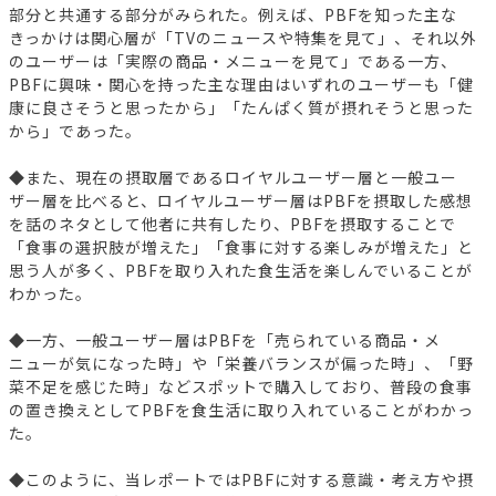
部分と共通する部分がみられた。例えば、PBFを知った主な
きっかけは関心層が「TVのニュースや特集を見て」、それ以外
のユーザーは「実際の商品・メニューを見て」である一方、
PBFに興味・関心を持った主な理由はいずれのユーザーも「健
康に良さそうと思ったから」「たんぱく質が摂れそうと思った
から」であった。
◆また、現在の摂取層であるロイヤルユーザー層と一般ユー
ザー層を比べると、ロイヤルユーザー層はPBFを摂取した感想
を話のネタとして他者に共有したり、PBFを摂取することで
「食事の選択肢が増えた」「食事に対する楽しみが増えた」と
思う人が多く、PBFを取り入れた食生活を楽しんでいることが
わかった。
◆一方、一般ユーザー層はPBFを「売られている商品・メ
ニューが気になった時」や「栄養バランスが偏った時」、「野
菜不足を感じた時」などスポットで購入しており、普段の食事
の置き換えとしてPBFを食生活に取り入れていることがわかっ
た。
◆このように、当レポートではPBFに対する意識・考え方や摂