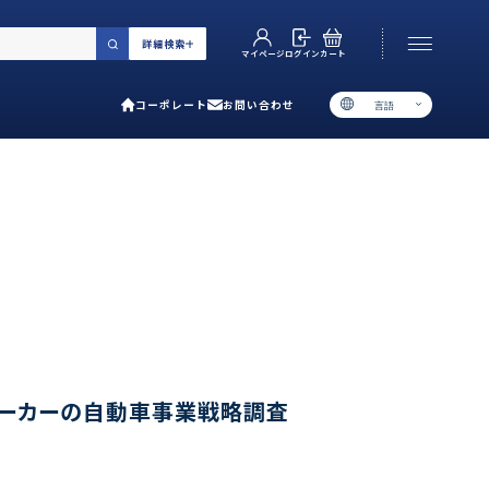
詳細検索
カート
ログイン
マイページ
コーポレート
お問い合わせ
言語
お電話でのお問い合わせ
06-6538-5358
［ 9:00-17:00 土日祝除く ］
類で選ぶ
プ
用ガイド
メーカーの自動車事業戦略調査
あるご質問
い合わせ
ポレート