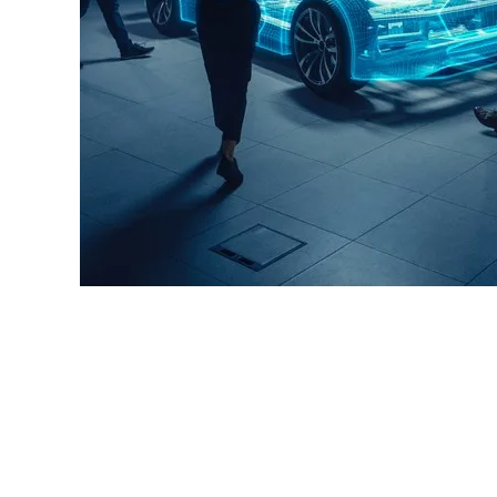
原料・素材
業務用
通販
食品添加物
美容室・サロン
R&D
海外
海外
Pharmaceuticals & Medical
Chemical
患者調査
デジタル・Dtx
ファイン・
ドクター調査
その他
プラスチッ
モダリティ
農薬・農業
がん
電子材料
精神神経
自動車
呼吸器・免疫
ライフサイ
骨・関節
CDMO
循環器・代謝
戦略
泌尿器・婦人
海外
戦略
その他
調査の種類から探す
市場調査
消費者調査
戦略調査
素材・原料・R&D調査