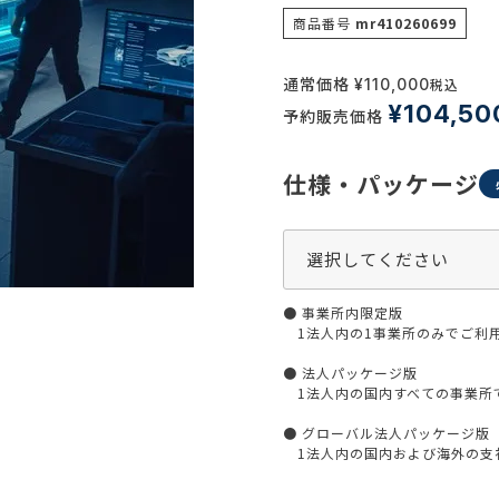
生活習慣
商品番号
mr410260699
介護
機能性原料・素材
その他
 & Life Sciences
通常価格
¥
110,000
税込
¥
104,50
予約販売価格
スペシャリティ・原料
ク・容器・包装材
資材
仕様・パッケージ
〒550-
大阪市
エンス
TEL 0
● 事業所内限定版
1法人内の1事業所のみでご利
患者・ドクター調査
● 法人パッケージ版
海外・グローバル調査
1法人内の国内すべての事業所
● グローバル法人パッケージ版
1法人内の国内および海外の支社