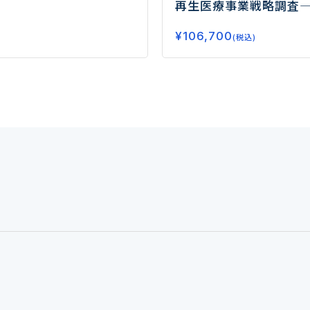
再生医療事業戦略調査
医療市場の拡大を支え
¥
106,700
カルメーカーの事業戦
(税込)
は？―