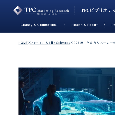
Beauty & Cosmetics
Health & Food
P
Contact Us
HOME
Chemical & Life Sciences
2026年 ケミカルメーカ
業界で選ぶ
Beauty & Cosmetics
Health &
スキンケア
男性
加工食品
メイクアップ
美容食品
飲料
ヘアケア
その他
乳製品
敏感肌・アトピー
菓子
R&D
ＰＢＦ
OEM
冷食