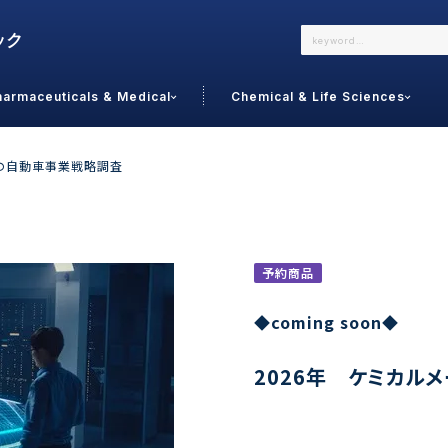
harmaceuticals & Medical
Chemical & Life Sciences
よくあるご質問
メールでのお問い合わせ
ーの自動車事業戦略調査
詳しくはこちら
お問い合わせ
カテゴリで選ぶ
調査の種
予約商品
 Food
トッ
◆coming soon◆
通販
ご利
サプリ
2026年 ケミカル
よく
美容
シニア
お問
リセット
検索する
女性・フェムケア
オーラル
コー