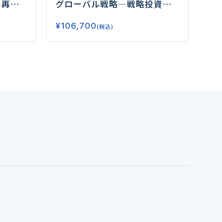
―再生
グローバル戦略
―戦略投資で
るケミ
世界需要の取り込みを図るケ
¥
106,700
略と
ミカルメーカー―
(税込)