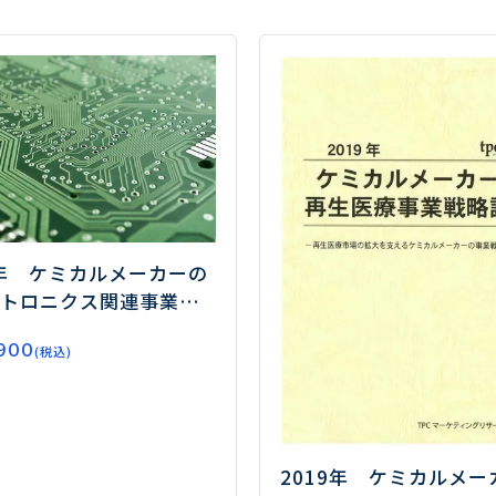
2年 ケミカルメーカーの
トロニクス関連事業戦
―化学素材がエレクト
900
スの進化を支える―
(税込)
2019年 ケミカルメー