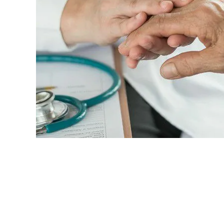
原料・素材
業務用
通販
食品添加物
美容室・サロン
R&D
海外
海外
Pharmaceuticals & Medical
Chemical
患者調査
デジタル・Dtx
ファイン・
ドクター調査
その他
プラスチッ
モダリティ
農薬・農業
がん
電子材料
精神神経
自動車
呼吸器・免疫
ライフサイ
骨・関節
CDMO
循環器・代謝
戦略
泌尿器・婦人
海外
戦略
その他
調査の種類から探す
市場調査
消費者調査
戦略調査
素材・原料・R&D調査