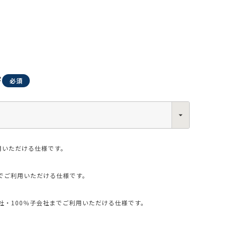
ジ
0013
西区新町2-4-2 なにわ筋SIAビル［
Map
］
6-6538-5358（代表）
用いただける仕様です。
でご利用いただける仕様です。
・100％子会社までご利用いただける仕様です。