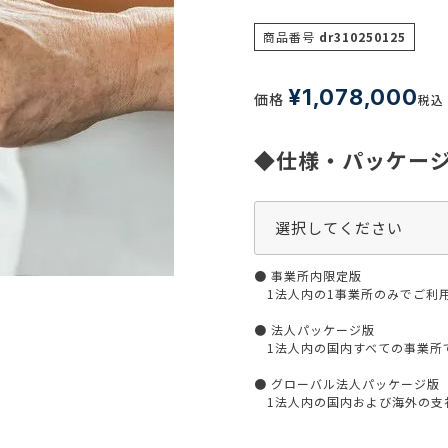
生活習慣
介護
商品番号
dr310250125
機能性原料・素材
その他
 & Life Sciences
¥
1,078,000
価格
税込
スペシャリティ・原料
ク・容器・包装材
資材
◆仕様・パッケー
〒550-
大阪市
エンス
TEL 0
● 事業所内限定版
1法人内の1事業所のみでご利
患者・ドクター調査
● 法人パッケージ版
1法人内の国内すべての事業所
海外・グローバル調査
● グローバル法人パッケージ版
1法人内の国内および海外の支社