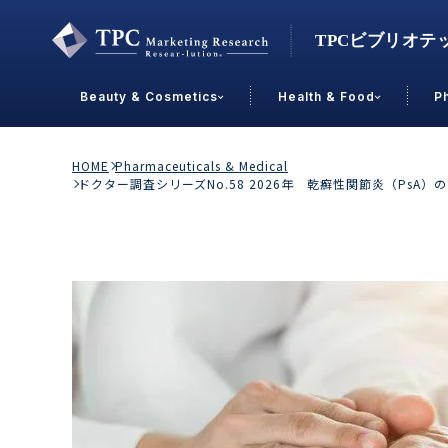
Beauty & Cosmetics
Health & Food
P
Contact Us
HOME
Pharmaceuticals & Medical
ドクター調査シリーズNo.58 2026年 乾癬性関節炎（P
業界で選ぶ
Beauty & Cosmetics
Health &
スキンケア
男性
加工食品
メイクアップ
美容食品
飲料
ヘアケア
その他
乳製品
敏感肌・アトピー
菓子
R&D
ＰＢＦ
OEM
冷食