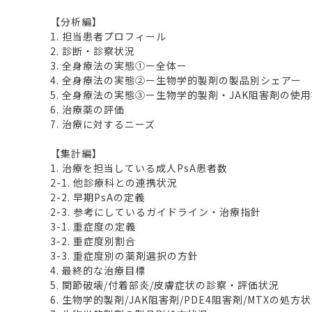
【分析編】
1. 担当患者プロフィール
2. 診断・診察状況
3. 全身療法の実態①ー全体ー
4. 全身療法の実態②ー生物学的製剤の製品別シェアー
5. 全身療法の実態③ー生物学的製剤・JAK阻害剤の使
6. 治療薬の評価
7. 治療に対するニーズ
【集計編】
1. 治療を担当している成人PsA患者数
2-1. 他診療科との連携状況
2-2. 早期PsAの定義
2-3. 参考にしているガイドライン・治療指針
3-1. 重症度の定義
3-2. 重症度別割合
3-3. 重症度別の薬剤選択の方針
4. 最終的な治療目標
5. 関節破壊/付着部炎/皮膚症状の診察・評価状況
6. 生物学的製剤/JAK阻害剤/PDE4阻害剤/MTXの処方