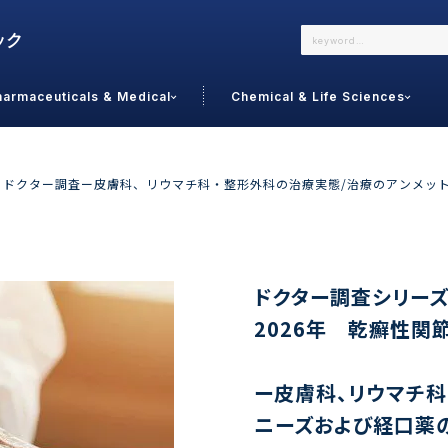
harmaceuticals & Medical
Chemical & Life Sciences
よくあるご質問
メールでのお問い合わせ
sA）の ドクター調査ー皮膚科、リウマチ科・整形外科の治療実態/治療のアンメ
詳しくはこちら
お問い合わせ
カテゴリで選ぶ
調査の種
ドクター調査シリーズN
 Food
トッ
2026年 乾癬性関節
通販
ご利
サプリ
よく
美容
ー皮膚科、リウマチ科
シニア
お問
リセット
検索する
女性・フェムケア
ニーズおよび経口薬
オーラル
コー