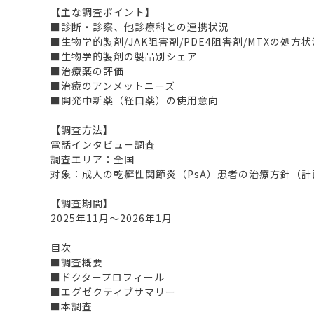
【主な調査ポイント】
■診断・診察、他診療科との連携状況
■生物学的製剤/JAK阻害剤/PDE4阻害剤/MTXの処方状
■生物学的製剤の製品別シェア
■治療薬の評価
■治療のアンメットニーズ
■開発中新薬（経口薬）の使用意向
【調査方法】
電話インタビュー調査
調査エリア：全国
対象：成人の乾癬性関節炎（PsA）患者の治療方針（計
【調査期間】
2025年11月～2026年1月
目次
■調査概要
■ドクタープロフィール
■エグゼクティブサマリー
■本調査