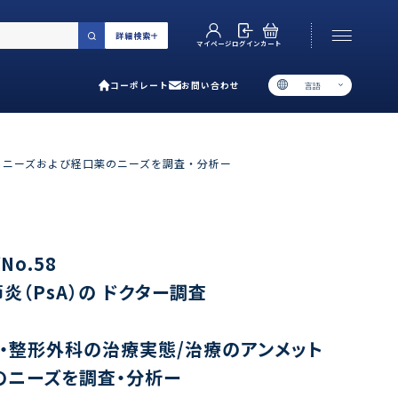
詳細検索
カート
ログイン
マイページ
コーポレート
お問い合わせ
言語
お電話でのお問い合わせ
06-6538-5358
ットニーズおよび経口薬のニーズを調査・分析ー
［ 9:00-17:00 土日祝除く ］
類で選ぶ
o.58
プ
炎（PsA）の ドクター調査
用ガイド
あるご質問
・整形外科の治療実態/治療のアンメット
い合わせ
のニーズを調査・分析ー
ポレート