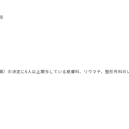
況
画）の決定に6人以上関与している皮膚科、リウマチ、整形外科のい