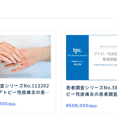
査シリーズNo.112
202
患者調査シリーズNo.5
アトピー性皮膚炎の患者
ピー性皮膚炎の患者調
JAK阻害薬と生物学的
用薬/内服薬の服用実態
000
治療実態を調査／いず
(税込)
¥
506,000
を徹底分析―
(税込)
用経験者は1割程度ー