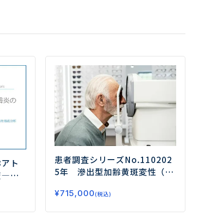
患者調査シリーズNo.110
202
8
アト
5年 滲出型加齢黄斑変性（nA
査
―外
MD）の患者調査
ー抗VEGF薬
と評価
¥
715,000
治療を中心とするnAMD治療の
(税込)
実態とニーズを探る/治療薬の