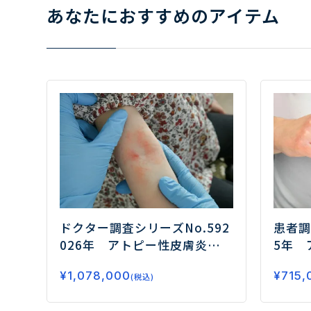
あなたにおすすめのアイテム
患者調
ドクター調査シリーズNo.59
2
5年 
026年 アトピー性皮膚炎（A
調査
ー
D）のドクター調査
ー全身療法
¥
715,
¥
1,078,000
製剤の
（生物学的製剤/JAK阻害薬）
(税込)
れも使
の治療実態・評価、開発薬の