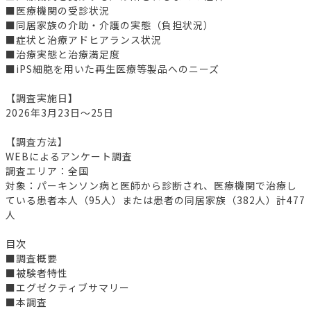
■医療機関の受診状況
■同居家族の介助・介護の実態（負担状況）
■症状と治療アドヒアランス状況
■治療実態と治療満足度
■iPS細胞を用いた再生医療等製品へのニーズ
【調査実施日】
2026年3月23日～25日
【調査方法】
WEBによるアンケート調査
調査エリア：全国
対象：パーキンソン病と医師から診断され、医療機関で治療し
ている患者本人（95人）または患者の同居家族（382人）計477
人
目次
■調査概要
■被験者特性
■エグゼクティブサマリー
■本調査