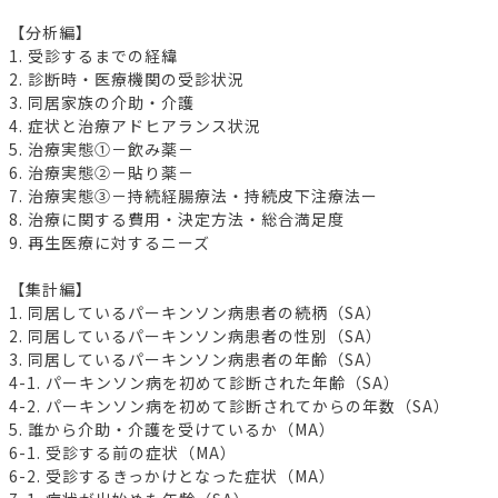
【分析編】
1. 受診するまでの経緯
2. 診断時・医療機関の受診状況
3. 同居家族の介助・介護
4. 症状と治療アドヒアランス状況
5. 治療実態①－飲み薬－
6. 治療実態②－貼り薬－
7. 治療実態③－持続経腸療法・持続皮下注療法ー
8. 治療に関する費用・決定方法・総合満足度
9. 再生医療に対するニーズ
【集計編】
1. 同居しているパーキンソン病患者の続柄（SA）
2. 同居しているパーキンソン病患者の性別（SA）
3. 同居しているパーキンソン病患者の年齢（SA）
4-1. パーキンソン病を初めて診断された年齢（SA）
4-2. パーキンソン病を初めて診断されてからの年数（SA）
5. 誰から介助・介護を受けているか（MA）
6-1. 受診する前の症状（MA）
6-2. 受診するきっかけとなった症状（MA）