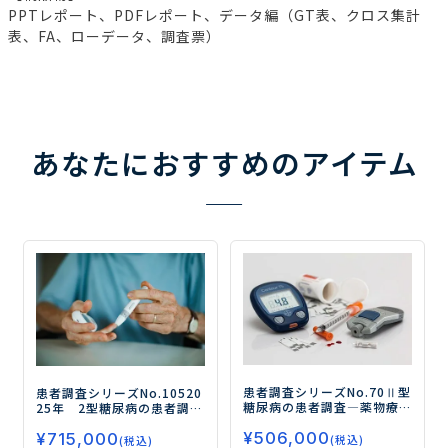
PPTレポート、PDFレポート、データ編（GT表、クロス集計
表、FA、ローデータ、調査票）
あなたにおすすめのアイテム
患者調査シリーズNo.70
Ⅱ型
患者調査シリーズNo.105
20
糖尿病の患者調査
―薬物療
25年 2型糖尿病の患者調査
法、食事・運動療法の実態
ー食事療法、運動療法、薬
¥
506,000
と治療に対するマインドを
¥
715,000
物治療の実態を探るー
(税込)
(税込)