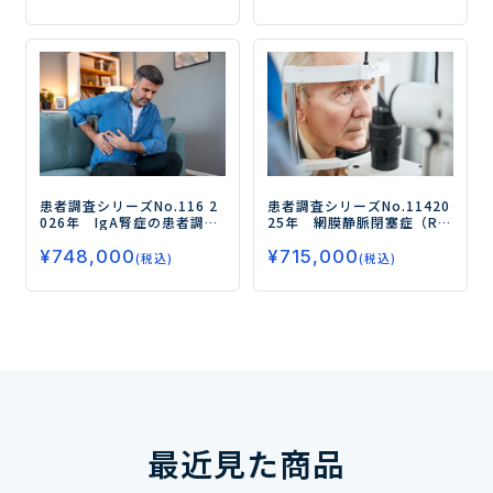
探る―
患者調査シリーズNo.116
2
患者調査シリーズNo.114
20
026年 IgA腎症の患者調査
25年 網膜静脈閉塞症（RV
ー成人患者の治療実態とア
O）の患者調査
ーRVO治療の
¥
748,000
¥
715,000
ンメットニーズを調査・分
実態とニーズを探る/抗VEG
(税込)
(税込)
析／治療に求められるのは
F薬治療を直近に受けている
長期的な進行抑制・腎保護
人はおよそ2割ー
効果ー
最近見た商品