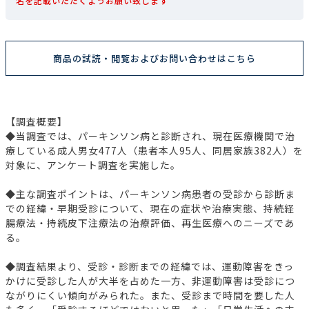
名を記載いただくようお願い致します
商品の試読・閲覧およびお問い合わせはこちら
【調査概要】
◆当調査では、パーキンソン病と診断され、現在医療機関で治
療している成人男女477人（患者本人95人、同居家族382人）を
対象に、アンケート調査を実施した。
◆主な調査ポイントは、パーキンソン病患者の受診から診断ま
での経緯・早期受診について、現在の症状や治療実態、持続経
腸療法・持続皮下注療法の治療評価、再生医療へのニーズであ
る。
◆調査結果より、受診・診断までの経緯では、運動障害をきっ
かけに受診した人が大半を占めた一方、非運動障害は受診につ
ながりにくい傾向がみられた。また、受診まで時間を要した人