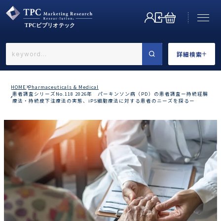
詳細検索
←戻る
詳細検索
HOME
Pharmaceuticals & Medical
患者調査シリーズNo.118 2026年 パーキンソン病（PD）の患者調査ー持続経腸
療法・持続皮下注療法の実態、iPS細胞療法に対する患者のニーズを探るー
業界で選ぶ
カテゴリで選ぶ