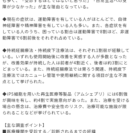
も多く、「受診するほどではないと思った」「日常生活への支
障が少なかった」が主な理由となっている。
◆現在の症状は、運動障害を有している人がほとんどで、自律
神経障害や精神障害を有している人も多い。また、各症状を有
している人のうち、困っている割合は運動障害で8割ほど、非運
動障害で6割前後をそれぞれ占めている。
◆持続経腸療法・持続皮下注療法は、それぞれ1割弱が経験して
いる。いずれも使用開始後に改善を実感する人が多数となった
が、改善効果が持続した人は前者が4割近く、後者は約3割にと
どまっている。また、持続経腸療法では胃ろう関連、持続皮下
注療法ではカニューレ管理や使用継続に関する項目が主な不満
点として挙げられた。
◆iPS細胞を用いた再生医療等製品（アムシェプリ）には6割強
が興味を有し、約4割で実施意向があった。また、治療を受ける
場合の懸念は、治療費や安全性のリスク、治療可能な施設が限
られることなどが挙げられている。
【主な調査ポイント】
■医療機関を受診する／診断されるまでの経緯