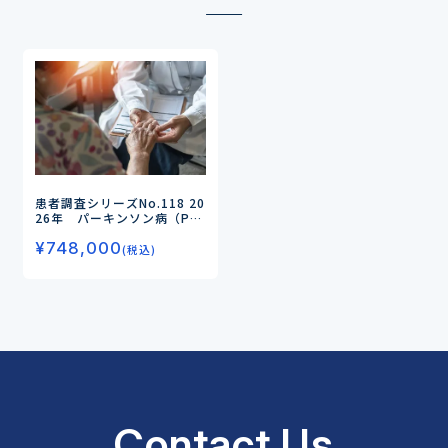
患者調査シリーズNo.118
20
26年 パーキンソン病（P
D）の患者調査
ー持続経腸療
¥
748,000
法・持続皮下注療法の実態、
(税込)
iPS細胞療法に対する患者の
ニーズを探るー
Contact Us