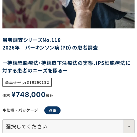
調査の種類で選ぶ
患者調査シリーズNo.118
2026年 パーキンソン病（PD）の患者調査
ー持続経腸療法・持続皮下注療法の実態、iPS細胞療法に
リセット
検索する
対する患者のニーズを探るー
商品番号
pr310260182
¥
748,000
価格
税込
◆仕様・パッケージ