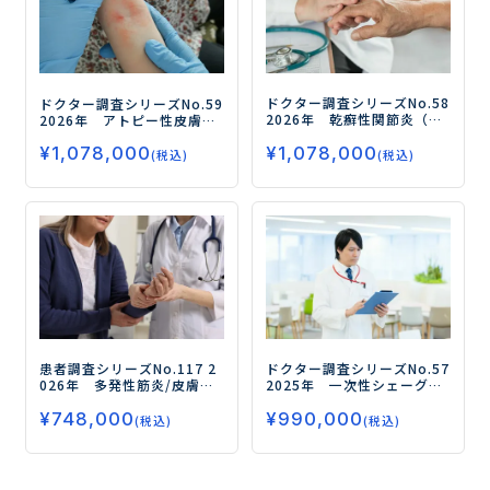
ドクター調査シリーズNo.58
ドクター調査シリーズNo.59
2026年 乾癬性関節炎（Ps
2026年 アトピー性皮膚炎
A）の ドクター調査
ー皮膚
（AD）のドクター調査
ー全
¥
1,078,000
科、リウマチ科・整形外科
¥
1,078,000
身療法（生物学的製剤/JAK
(税込)
(税込)
の治療実態/治療のアンメッ
阻害薬）の治療実態・評
トニーズおよび経口薬の
価、開発薬のニーズを徹底
ニーズを調査・分析ー
調査ー
患者調査シリーズNo.117
2
ドクター調査シリーズNo.57
026年 多発性筋炎/皮膚筋
2025年 一次性シェーグレ
炎（PM/DM）の患者調査
ー
ン症候群（SjD）のドクター
¥
748,000
¥
990,000
ILD/呼吸症状の有無別にみ
調査
ー腺外症状・腺症状に
(税込)
(税込)
た治療実態・満足度・アン
おける全身療法の実態と評
メットニーズを徹底調査ー
価、アンメットニーズを調
査ー