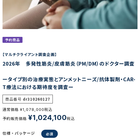
調査の種類で選ぶ
予約商品
【マルチクライアント調査企画】
2026年 多発性筋炎/皮膚筋炎（PM/DM）のドクター調査
リセット
検索する
ータイプ別の治療実態とアンメットニーズ/抗体製剤・CAR-
T療法における期待度を調査ー
商品番号
dr310260127
通常価格
税込
¥
1,078,000
¥
1,024,100
予約販売価格
税込
仕様・パッケージ