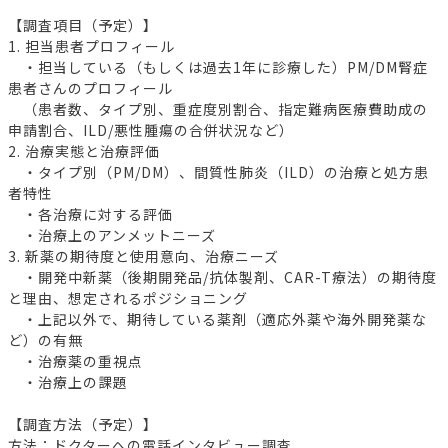
【調査項目（予定）】
1. 担当患者プロフィール
・担当している（もしくは過去1年に診療した）PM/DM腎症
患者さんのプロフィール
（患者数、タイプ別、重症度別割合、指定難病医療費助成の
申請割合、ILD/悪性腫瘍の合併状況など）
2. 治療実態と治療評価
・タイプ別（PM/DM）、間質性肺炎（ILD）の治療と処方患
者特性
・各治療に対する評価
・治療上のアンメットニーズ
3. 新薬の期待度と使用意向、治療ニーズ
・開発中新薬（後期開発品/抗体製剤、CAR-T療法）の期待度
と理由、想定されるポジショニング
・上記以外で、期待している薬剤（適応外薬や海外開発薬な
ど）の有無
・治療薬の重視点
・治療上の課題
【調査方法（予定）】
方法：ドクターへの電話インタビュー調査