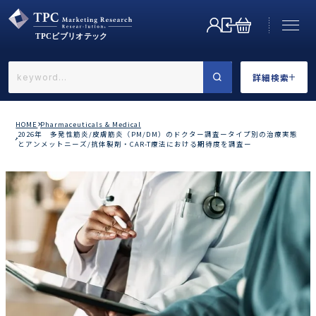
詳細検索
←戻る
詳細検索
HOME
Pharmaceuticals & Medical
2026年 多発性筋炎/皮膚筋炎（PM/DM）のドクター調査ータイプ別の治療実態
とアンメットニーズ/抗体製剤・CAR-T療法における期待度を調査ー
業界で選ぶ
カテゴリで選ぶ