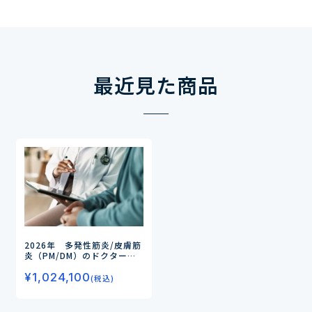
最近見た商品
2026年 多発性筋炎/皮膚筋
炎（PM/DM）のドクター調
査
ータイプ別の治療実態とア
¥
1,024,100
ンメットニーズ/抗体製剤・
(税込)
CAR-T療法における期待度
を調査ー