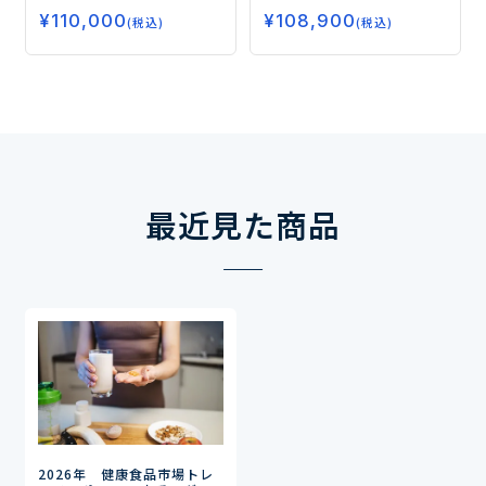
ばれる注目カテゴリーの最
大する“認知機能”関連の食
¥
110,000
新動向ー
¥
108,900
品市場ー
(税込)
(税込)
最近見た商品
2026年 健康食品市場トレ