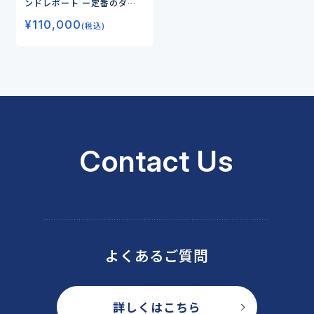
ンドレポート
ー定番のダイ
エット、睡眠から注目のフェ
¥
110,000
ムケア、グミサプリまでデー
(税込)
タで読み解く市場の未来ー
Contact Us
よくあるご質問
詳しくはこちら