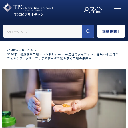
詳細検索
←戻る
詳細検索
HOME
Health & Food
2026年 健康食品市場トレンドレポート ー定番のダイエット、睡眠から注目の
フェムケア、グミサプリまでデータで読み解く市場の未来ー
業界で選ぶ
カテゴリで選ぶ