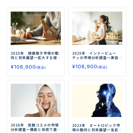
2025年 インナービュー
2025年 健康菓子市場の動
ティの市場分析調査
ー美容
向と将来展望
ー拡大する健
と健康の融合が市場拡大の
康需要、今後の注目領域と
¥
108,900
鍵ー
¥
108,900
はー
(税込)
(税込)
2026年 炭酸コスメの市場
2023年 ヌートロピック市
分析調査
ー機能と体感で選
場の動向と将来展望
ー急拡