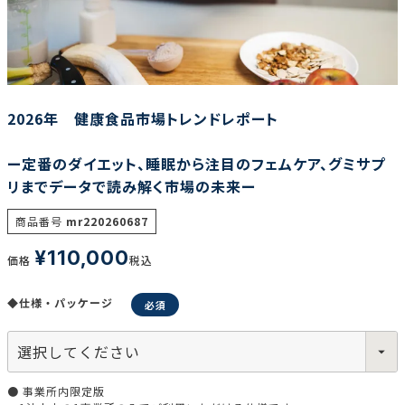
調査の種類で選ぶ
2026年 健康食品市場トレンドレポート
ー定番のダイエット、睡眠から注目のフェムケア、グミサプ
リまでデータで読み解く市場の未来ー
リセット
検索する
商品番号
mr220260687
¥
110,000
価格
税込
◆仕様・パッケージ
● 事業所内限定版