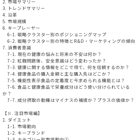
2. 市場サマリー
3. トレンドサマリー
4. 沿革
5. 市場規模
6. キープレーヤー
6-1. 戦略クラスター別のポジショニングマップ
6-2. 戦略クラスター別の特徴とR&D・マーケティングの傾向
7. 消費者意識
7-1. 現在の健康の悩みと将来の不安は何か？
7-2. 紅麹問題後、安全意識はどう変わったか？
7-3. 健康に関する情報をどこで得て、何を信頼するのか？
7-4. 健康食品の購入金額と主な購入先はどこか？
7-5. 機能性表示食品の定着度と今求められる機能とは？
7-6. 食品と健康食品で栄養成分はどう使い分けられている
か？
7-7. 成分摂取の動機はマイナスの補填か？プラスの価値か？
【Ⅱ. 注目市場編】
1. ダイエット
1-1. 市場動向
1-2. キーブランド
1-3. カテゴリー別市場動向①