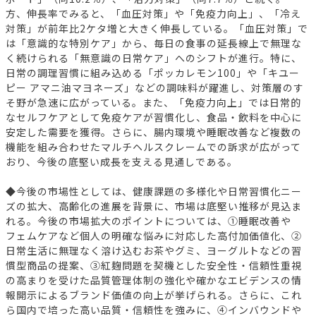
方、伸長率でみると、「血圧対策」や「免疫力向上」、「冷え
対策」が前年比2ケタ増と大きく伸長している。「血圧対策」で
は「意識的な特別ケア」から、毎日の食事の延長線上で無理な
く続けられる「無意識の日常ケア」へのシフトが進行。特に、
日常の調理習慣に組み込める「ポッカレモン100」や「キユー
ピー アマニ油マヨネーズ」などの調味料が躍進し、対策層のす
そ野が急速に広がっている。また、「免疫力向上」では日常的
なセルフケアとして免疫ケアが習慣化し、食品・飲料を中心に
安定した需要を獲得。さらに、腸内環境や睡眠改善など複数の
機能を組み合わせたマルチヘルスクレームでの訴求が広がって
おり、今後の底堅い成長を支える見通しである。
◆今後の市場性としては、健康課題の多様化や日常習慣化ニー
ズの拡大、高齢化の進展を背景に、市場は底堅い推移が見込ま
れる。今後の市場拡大のポイントについては、①睡眠改善や
フェムケアなど個人の明確な悩みに対応した高付加価値化、②
日常生活に無理なく溶け込むお茶やグミ、ヨーグルトなどの習
慣型商品の提案、③紅麹問題を契機とした安全性・信頼性重視
の高まりを受けた品質管理体制の強化や確かなエビデンスの情
報開示によるブランド価値の向上が挙げられる。さらに、これ
ら国内で培った高い品質・信頼性を強みに、④インバウンドや