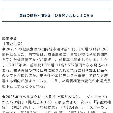
商品の試読・閲覧およびお問い合わせはこちら
調査概要
【調査主旨】
◆2025年の健康食品の国内総市場は前年比0.1％増の1兆7,265
億円となった。同市場は、物価高騰による買い控えや紅麹問題
を受けた信頼低下などが影響し、成長率は鈍化している。しか
し、2026年は、前年比1.8%増の1兆7,572億円となる見込みで
ある。生活習慣の中に自然に取り入れられる飲料や加工食品へ
のシフトが進むほか、安全性やエビデンスを重視して商品を厳
選する傾向が強まっており、こうした需要構造の変化が市場成長
を下支えするとみられる。
◆2025年のヘルスクレーム別売上高をみると、「ダイエット」
が2,773億円（構成比16.1％）で最も大きく、次いで「栄養素補
給」（同14.3％）、「整腸効果」（同13.4％）、「スポーツサ
ポート」（同10.2％）、「活力対策」（同7.7％）と続く。一