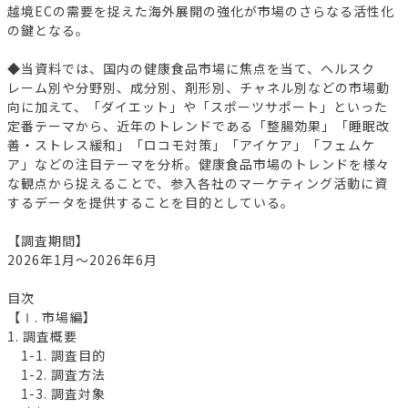
越境ECの需要を捉えた海外展開の強化が市場のさらなる活性化
の鍵となる。
◆当資料では、国内の健康食品市場に焦点を当て、ヘルスク
レーム別や分野別、成分別、剤形別、チャネル別などの市場動
向に加えて、「ダイエット」や「スポーツサポート」といった
定番テーマから、近年のトレンドである「整腸効果」「睡眠改
善・ストレス緩和」「ロコモ対策」「アイケア」「フェムケ
ア」などの注目テーマを分析。健康食品市場のトレンドを様々
な観点から捉えることで、参入各社のマーケティング活動に資
するデータを提供することを目的としている。
【調査期間】
2026年1月～2026年6月
目次
【Ⅰ. 市場編】
1. 調査概要
1-1. 調査目的
1-2. 調査方法
1-3. 調査対象