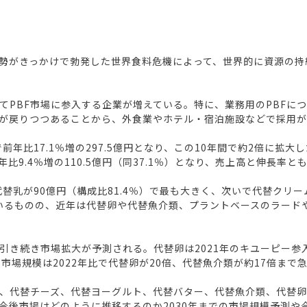
情勢がきっかけで勃発した世界食料危機によって、世界的に資源の
てPBF市場に参入する企業が増えている。特に、業務用のPBFに
が戻りつつあることから、外食業やホテル・宿泊施設などで採用が
前年比17.1％増の297.5億円となり、この10年間で約2倍に拡
前年比9.4％増の110.5億円（同37.1％）となり、売上高と伸長率
替乳が90億円（構成比81.4％）で最も大きく、次いで代替クリームが
ているものの、近年は代替卵や代替魚介類、プラントベースのラード
き続き市場拡大が予測される。代替卵は2021年のキユーピー参入
に市場規模は2022年比で代替卵が20倍、代替魚介類が約17倍まで
ム、代替チーズ、代替ヨーグルト、代替バター、代替魚介類、代替卵
今後市場はどのように推移するのか2030年までの市場規模予測や