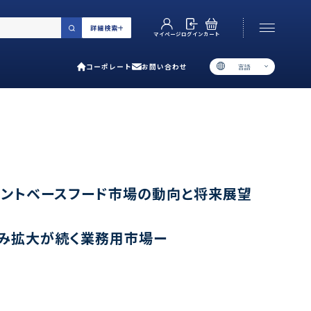
詳細検索
カート
ログイン
マイページ
コーポレート
お問い合わせ
言語
お電話でのお問い合わせ
06-6538-5358
［ 9:00-17:00 土日祝除く ］
類で選ぶ
ラントベースフード市場の動向と将来展望
プ
進み拡大が続く業務用市場ー
用ガイド
あるご質問
い合わせ
ポレート