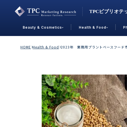
Beauty & Cosmetics
Health & Food
P
Contact Us
HOME
Health & Food
2023年 業務用プラントベースフー
業界で選ぶ
Beauty & Cosmetics
Health &
スキンケア
男性
加工食品
メイクアップ
美容食品
飲料
ヘアケア
その他
乳製品
敏感肌・アトピー
菓子
R&D
ＰＢＦ
OEM
冷食