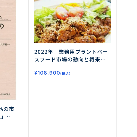
2022年 業務用プラントベー
スフード市場の動向と将来展
望Ⅰ
ー代替肉市場の中で急成
¥
108,900
長する代替肉使用食品、今後
(税込)
狙い目となるメニューを分
析！ー
品の市
足」
「凍結
大が続