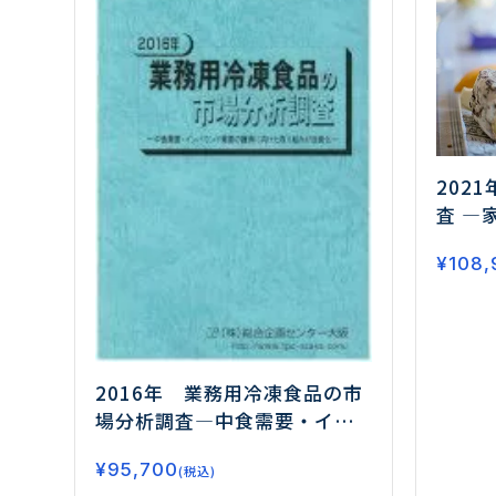
202
査
―
に対応
¥
108,
案が進
2016年 業務用冷凍食品の市
場分析調査
―中食需要・イン
バウンド需要の獲得に向けた
¥
95,700
取り組みが活発化―
(税込)