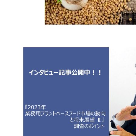
原料・素材
業務用
通販
食品添加物
美容室・サロン
R&D
海外
海外
Pharmaceuticals & Medical
Chemical
患者調査
デジタル・Dtx
ファイン・
ドクター調査
その他
プラスチッ
モダリティ
農薬・農業
がん
電子材料
精神神経
自動車
呼吸器・免疫
ライフサイ
骨・関節
CDMO
循環器・代謝
戦略
泌尿器・婦人
海外
戦略
その他
調査の種類から探す
市場調査
消費者調査
戦略調査
素材・原料・R&D調査