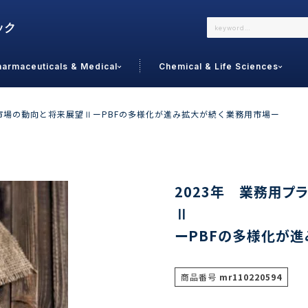
harmaceuticals & Medical
Chemical & Life Sciences
よくあるご質問
メールでのお問い合わせ
ド市場の動向と将来展望ⅡーPBFの多様化が進み拡大が続く業務用市場ー
詳しくはこちら
お問い合わせ
カテゴリで選ぶ
調査の種
2023年 業務用プ
Ⅱ
 Food
トッ
ーPBFの多様化が
通販
ご利
サプリ
よく
美容
シニア
商品番号
mr110220594
お問
リセット
検索する
女性・フェムケア
オーラル
コー