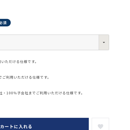
0013
西区新町2-4-2 なにわ筋SIAビル［
Map
］
6-6538-5358（代表）
用いただける仕様です。
でご利用いただける仕様です。
・100％子会社までご利用いただける仕様です。
カートに入れる