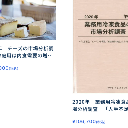
1年 チーズの市場分析調
家庭用は内食需要の増加
、業務用は付加価値提
900
む―
(税込)
2020年 業務用冷凍食
場分析調査
―「人手不
「インバウンド需要」
¥
106,700
技術の向上」により拡
(税込)