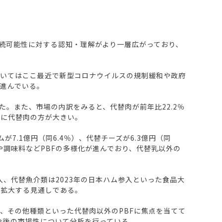
持続可能性に対する認知・理解がより一層広がっており、
ついてはここ最近で新型コロナウイルスの規制緩和や政府
進んでいる。
大した。また、市場の内訳をみると、代替肉が前年比22.2％
ともに代替肉の方が大きい。
7.1億円（同6.4％）、代替チーズが6.3億円（同
や調味料などPBFの多様化が進んでおり、代替乳以外の
、代替魚介類は2023年の日本ハム参入といった食品大
急拡大する見通しである。
、その他種類といった代替肉以外のPBFに焦点を当てて
今後の市場性について分析を行っている。