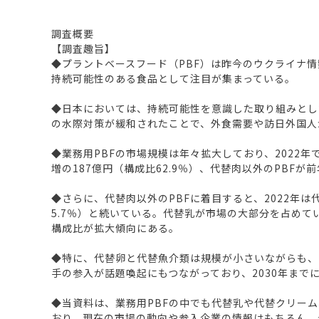
調査概要
【調査趣旨】
◆プラントベースフード（PBF）は昨今のウクライナ
持続可能性のある食品として注目が集まっている。
◆日本においては、持続可能性を意識した取り組みとし
の水際対策が緩和されたことで、外食需要や訪日外国人
◆業務用PBFの市場規模は年々拡大しており、2022年で
増の187億円（構成比62.9％）、代替肉以外のPBFが
◆さらに、代替肉以外のPBFに着目すると、2022年は代
5.7％）と続いている。代替乳が市場の大部分を占め
構成比が拡大傾向にある。
◆特に、代替卵と代替魚介類は規模が小さいながらも、引
手の参入が話題喚起にもつながっており、2030年まで
◆当資料は、業務用PBFの中でも代替乳や代替クリー
おり、現在の市場の動向や参入企業の情報はもちろん、