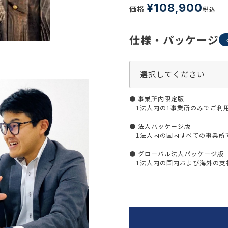
生活習慣
¥
108,900
価格
税込
介護
機能性原料・素材
その他
仕様・パッケージ
 & Life Sciences
スペシャリティ・原料
ク・容器・包装材
資材
〒550-
● 事業所内限定版
大阪市
エンス
TEL 0
1法人内の1事業所のみでご利
● 法人パッケージ版
1法人内の国内すべての事業所
● グローバル法人パッケージ版
患者・ドクター調査
1法人内の国内および海外の支社
海外・グローバル調査