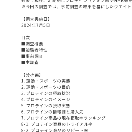
対象：現在、定期的にプロテイン（アミノ酸やHMB等を含む
※今回の調査では、事前調査の結果を基にしたウエイト
【調査実施日】
2024年7月5日
目次
■調査概要
■被験者特性
■事前調査
■本調査
【分析編】
1. 運動・スポーツの実態
2. 運動・スポーツの目的
3. プロテインの摂取状況
4. プロテインのイメージ
5. プロテインの摂取実態
6. プロテインの情報源と購入先
7. プロテイン商品の現在摂取率ランキング
8-1. プロテイン商品のトライアル率
8-2. プロテイン商品のリピート率