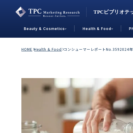
Beauty & Cosmetics
Health & Food
P
Contact Us
HOME
Health & Food
コンシューマーレポートNo.35920
業界で選ぶ
Beauty & Cosmetics
Health &
スキンケア
男性
加工食品
メイクアップ
美容食品
飲料
ヘアケア
その他
乳製品
敏感肌・アトピー
菓子
R&D
ＰＢＦ
OEM
冷食