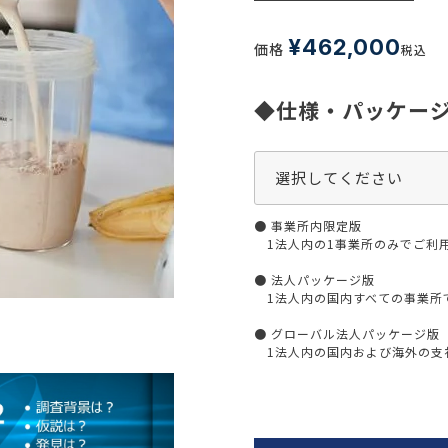
生活習慣
介護
機能性原料・素材
¥
462,000
価格
税込
その他
 & Life Sciences
◆仕様・パッケー
スペシャリティ・原料
ク・容器・包装材
資材
〒550-
大阪市
エンス
TEL 0
● 事業所内限定版
1法人内の1事業所のみでご利
● 法人パッケージ版
1法人内の国内すべての事業所
患者・ドクター調査
● グローバル法人パッケージ版
海外・グローバル調査
1法人内の国内および海外の支社