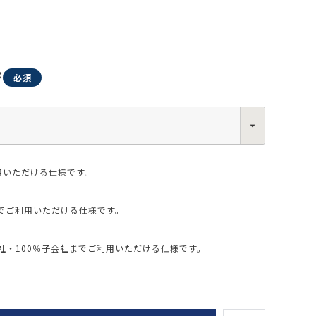
ジ
0013
西区新町2-4-2 なにわ筋SIAビル［
Map
］
6-6538-5358（代表）
用いただける仕様です。
でご利用いただける仕様です。
・100％子会社までご利用いただける仕様です。