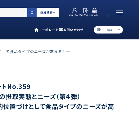
詳細検索
カート
ログイン
マイページ
コーポレート
お問い合わせ
言語
お電話でのお問い合わせ
06-6538-5358
けとして食品タイプのニーズが高まる！―
［ 9:00-17:00 土日祝除く ］
類で選ぶ
No.359
ンの摂取実態とニーズ（第４弾）
プ
的位置づけとして食品タイプのニーズが高
用ガイド
あるご質問
い合わせ
ポレート