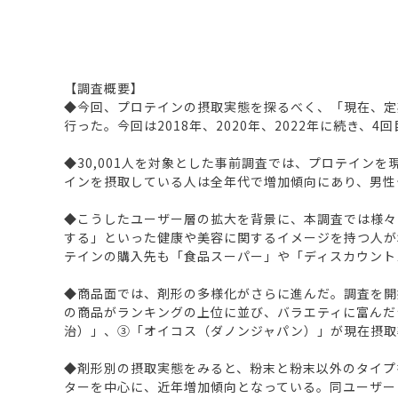
【調査概要】
◆今回、プロテインの摂取実態を探るべく、「現在、定期的
行った。今回は2018年、2020年、2022年に続き、4
◆30,001人を対象とした事前調査では、プロテインを現
インを摂取している人は全年代で増加傾向にあり、男性
◆こうしたユーザー層の拡大を背景に、本調査では様々
する」といった健康や美容に関するイメージを持つ人が
テインの購入先も「食品スーパー」や「ディスカウント
◆商品面では、剤形の多様化がさらに進んだ。調査を開
の商品がランキングの上位に並び、バラエティに富んだ
治）」、③「オイコス（ダノンジャパン）」が現在摂取
◆剤形別の摂取実態をみると、粉末と粉末以外のタイプ
ターを中心に、近年増加傾向となっている。同ユーザー