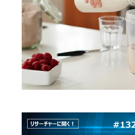
原料・素材
業務用
通販
食品添加物
美容室・サロン
R&D
海外
海外
Pharmaceuticals & Medical
Chemical
患者調査
デジタル・Dtx
ファイン・
ドクター調査
その他
プラスチッ
モダリティ
農薬・農業
がん
電子材料
精神神経
自動車
呼吸器・免疫
ライフサイ
骨・関節
CDMO
循環器・代謝
戦略
泌尿器・婦人
海外
戦略
その他
調査の種類から探す
市場調査
消費者調査
戦略調査
素材・原料・R&D調査