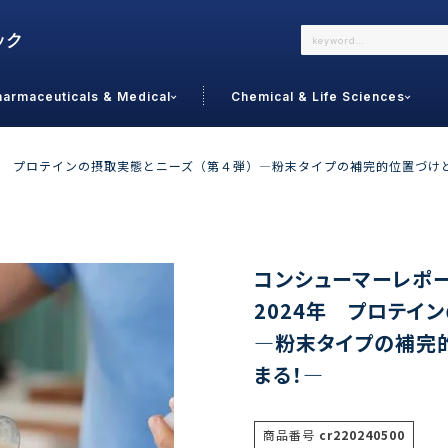
harmaceuticals & Medical
Chemical & Life Sciences
よくあるご質問
メールでのお問い合わせ
24年 プロテインの摂取実態とニーズ（第４弾）―粉末タイプの補完的位置づ
詳しくはこちら
お問い合わせ
カテゴリで選ぶ
調査の種
コンシューマーレポート
2024年 プロテイ
 Food
トッ
―粉末タイプの補完
通販
ご利
サプリ
まる！―
よく
美容
シニア
お問
リセット
検索する
女性・フェムケア
オーラル
コー
商品番号
cr220240500