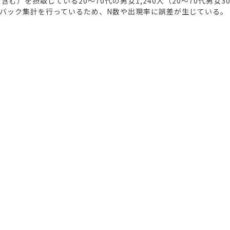
）を摂取している20～70代の男女1,240人（20～70代男女30
バック集計を行っているため、N数や出現率に誤差が生じている。