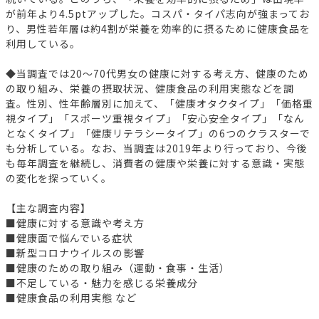
が前年より4.5ptアップした。コスパ・タイパ志向が強まってお
り、男性若年層は約4割が栄養を効率的に摂るために健康食品を
利用している。
◆当調査では20～70代男女の健康に対する考え方、健康のため
の取り組み、栄養の摂取状況、健康食品の利用実態などを調
査。性別、性年齢層別に加えて、「健康オタクタイプ」「価格重
視タイプ」「スポーツ重視タイプ」「安心安全タイプ」「なん
となくタイプ」「健康リテラシータイプ」の6つのクラスターで
も分析している。なお、当調査は2019年より行っており、今後
も毎年調査を継続し、消費者の健康や栄養に対する意識・実態
の変化を探っていく。
【主な調査内容】
■健康に対する意識や考え方
■健康面で悩んでいる症状
■新型コロナウイルスの影響
■健康のための取り組み（運動・食事・生活）
■不足している・魅力を感じる栄養成分
■健康食品の利用実態 など