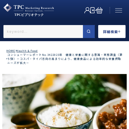
詳細検索
←戻る
詳細検索
HOME
Health & Food
コンシューマーレポートNo.3422023年 健康と栄養に関する意識・実態調査（第
５弾）－コスパ・タイパ志向の高まりにより、健康食品による効率的な栄養摂取
ニーズが拡大－
業界で選ぶ
カテゴリで選ぶ