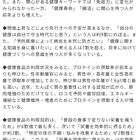
た。また、関心がある健康キーワードでは「免疫力」に変化が
みられなかった一方、「健康寿命」「腸活」に関心を持つ人が
前年よりも増えた。
◆物価上昇などにより先行きへの不安が高まるなか、「自分の
健康は自分で守る時代だと思う」という人は約9割にのぼる。ま
た、「予防医療によって病気を未然に防ぎたい」「健康に関す
る知識を身に着けたい」と考える人は7割を超え、将来に向けて
健康づくりへの意識を持つ人が多くなっている。
◆健康食品の利用状況をみると、プロテインの摂取率が前年よ
りも伸びた。性年齢層別にみると、男性中・高年層と女性高年
層で摂取率が増加しており、伸び率は男性中年層が7.6pt増と最
も高い。近年、たんぱく質の重要性に対する認知が広がり、筋
肉増強のためだけでなく、ロコモ予防や疲労回復、エネルギー
補給など健康維持・増進のためにプロテインを摂取する人が増
えている。
◆健康食品の利用目的は、「普段の食事で足りない栄養を補う
ため」が6割強で最も多く、次いで「栄養を効率的に摂るため」
が約3割、「特定の体の不調・悩みを改善するため」が2割強と
続いている。このうち、「栄養を効率的に摂るため」は出現率