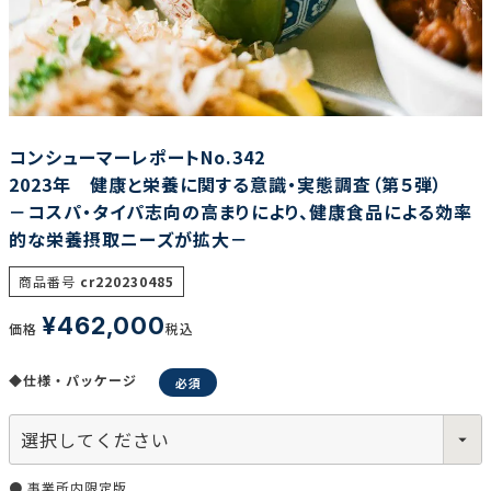
調査の種類で選ぶ
コンシューマーレポートNo.342
2023年 健康と栄養に関する意識・実態調査（第５弾）
－コスパ・タイパ志向の高まりにより、健康食品による効率
的な栄養摂取ニーズが拡大－
リセット
検索する
商品番号
cr220230485
¥
462,000
価格
税込
◆仕様・パッケージ
● 事業所内限定版