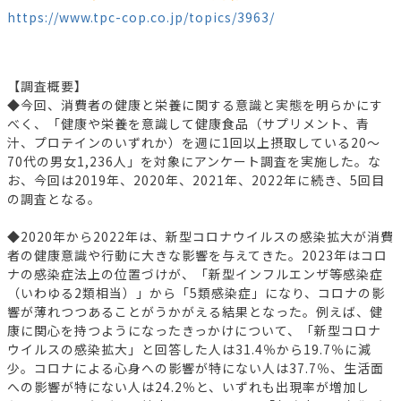
https://www.tpc-cop.co.jp/topics/3963/
【調査概要】
◆今回、消費者の健康と栄養に関する意識と実態を明らかにす
べく、「健康や栄養を意識して健康食品（サプリメント、青
汁、プロテインのいずれか）を週に1回以上摂取している20～
70代の男女1,236人」を対象にアンケート調査を実施した。な
お、今回は2019年、2020年、2021年、2022年に続き、5回目
の調査となる。
◆2020年から2022年は、新型コロナウイルスの感染拡大が消費
者の健康意識や行動に大きな影響を与えてきた。2023年はコロ
ナの感染症法上の位置づけが、「新型インフルエンザ等感染症
（いわゆる2類相当）」から「5類感染症」になり、コロナの影
響が薄れつつあることがうかがえる結果となった。例えば、健
康に関心を持つようになったきっかけについて、「新型コロナ
ウイルスの感染拡大」と回答した人は31.4％から19.7％に減
少。コロナによる心身への影響が特にない人は37.7％、生活面
への影響が特にない人は24.2％と、いずれも出現率が増加し