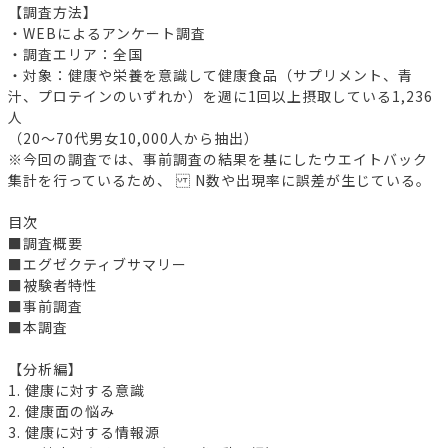
【調査方法】
・WEBによるアンケート調査
・調査エリア：全国
・対象：健康や栄養を意識して健康食品（サプリメント、青
汁、プロテインのいずれか）を週に1回以上摂取している1,236
人
（20～70代男女10,000人から抽出）
※今回の調査では、事前調査の結果を基にしたウエイトバック
集計を行っているため、 N数や出現率に誤差が生じている。
目次
■調査概要
■エグゼクティブサマリー
■被験者特性
■事前調査
■本調査
【分析編】
1. 健康に対する意識
2. 健康面の悩み
3. 健康に対する情報源