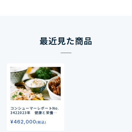
最近見た商品
コンシューマーレポートNo.
342
2023年 健康と栄養に
関する意識・実態調査（第５
¥
462,000
弾）
－コスパ・タイパ志向の
(税込)
高まりにより、健康食品によ
る効率的な栄養摂取ニーズが