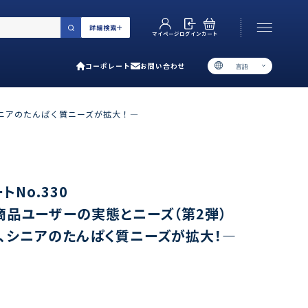
詳細検索
カート
ログイン
マイページ
コーポレート
お問い合わせ
言語
お電話でのお問い合わせ
06-6538-5358
シニアのたんぱく質ニーズが拡大！―
［ 9:00-17:00 土日祝除く ］
類で選ぶ
No.330
策商品ユーザーの実態とニーズ（第2弾）
プ
、シニアのたんぱく質ニーズが拡大！―
用ガイド
あるご質問
い合わせ
ポレート