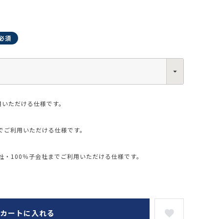
0013
西区新町2-4-2 なにわ筋SIAビル［
Map
］
6-6538-5358（代表）
用いただける仕様です。
でご利用いただける仕様です。
・100％子会社までご利用いただける仕様です。
カートに入れる