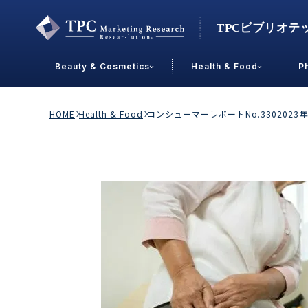
Beauty & Cosmetics
Health & Food
P
Contact Us
HOME
Health & Food
コンシューマーレポートNo.33020
業界で選ぶ
Beauty & Cosmetics
Health &
スキンケア
男性
加工食品
メイクアップ
美容食品
飲料
ヘアケア
その他
乳製品
敏感肌・アトピー
菓子
R&D
ＰＢＦ
OEM
冷食