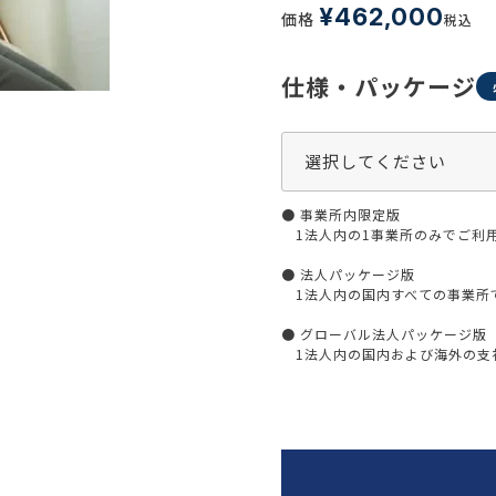
生活習慣
¥
462,000
価格
税込
介護
機能性原料・素材
その他
仕様・パッケージ
 & Life Sciences
スペシャリティ・原料
ク・容器・包装材
資材
〒550-
● 事業所内限定版
大阪市
エンス
TEL 0
1法人内の1事業所のみでご利
● 法人パッケージ版
1法人内の国内すべての事業所
● グローバル法人パッケージ版
患者・ドクター調査
1法人内の国内および海外の支社
海外・グローバル調査