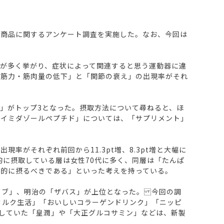
対策商品に関するアンケート調査を実施した。なお、今回は
が多く挙がり、症状によって関連すると思う運動器に違
「筋力・筋肉量の低下」と「関節の衰え」の出現率がそれ
」がトップ3となった。摂取方法について尋ねると、ほ
「イミダゾールペプチド」については、「サプリメント」
がそれぞれ前回から11.3pt増、8.3pt増と大幅に
的に摂取している層は女性70代に多く、同層は「たんぱ
極的に摂るべきである」といった考えを持っている。
ィブ」、明治の「ザバス」が上位となった。 今回の調
ミルク生活」「おいしいコラーゲンドリンク」「ニッピ
ンしていた「皇潤」や「大正グルコサミン」などは、新製