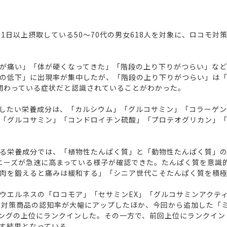
1日以上摂取している50～70代の男女618人を対象に、ロコモ
が痛い」「体が硬くなってきた」「階段の上り下りがつらい」など
の低下」に出現率が集中したが、「階段の上り下りがつらい」は
関わっている症状だと認識されていることがわかった。
したい栄養成分は、「カルシウム」「グルコサミン」「コラーゲン
「グルコサミン」「コンドロイチン硫酸」「プロテオグリカン」
栄養成分では、「植物性たんぱく質」と「動物性たんぱく質」の出現率
ニーズが急速に高まっている様子が確認できた。たんぱく質を意識
肉を鍛えると痛みは緩和する」「シニア世代こそたんぱく質を積
ウエルネスの「ロコモア」「セサミンEX」「グルコサミンアクテ
骨対策商品の認知率が大幅にアップしたほか、今回から追加した「
キングの上位にランクインした。その一方で、前回上位にランクイ
す結果となっている。