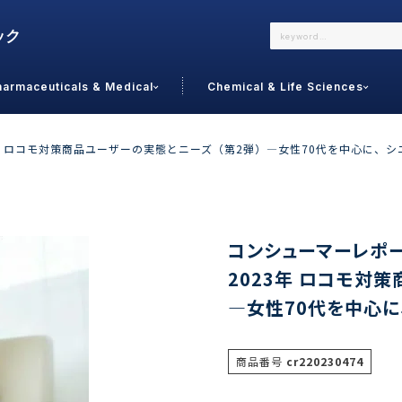
harmaceuticals & Medical
Chemical & Life Sciences
よくあるご質問
メールでのお問い合わせ
23年 ロコモ対策商品ユーザーの実態とニーズ（第2弾）―女性70代を中心に、
詳しくはこちら
お問い合わせ
カテゴリで選ぶ
調査の種
コンシューマーレポート
2023年 ロコモ対
 Food
トッ
―女性70代を中心に
通販
ご利
サプリ
よく
美容
シニア
商品番号
cr220230474
お問
リセット
検索する
女性・フェムケア
オーラル
コー