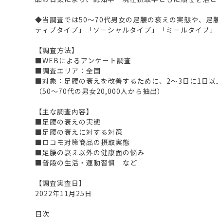
◆当調査では50～70代男女の足腰の衰えの実態や、
ティブタイプ」「ソーシャルタイプ」「ミールタイプ」
【調査方法】
■WEBによるアンケート調査
■調査エリア：全国
■対象：足腰の衰えを改善するために、2～3日に1日以上
（50～70代の男女20,000人から抽出）
【主な調査内容】
■足腰の衰えの実態
■足腰の衰えに対する対策
■ロコモ対策商品の摂取実態
■足腰の衰え以外の健康面の悩み
■普段の生活・運動習慣 など
【調査実査日】
2022年11月25日
目次