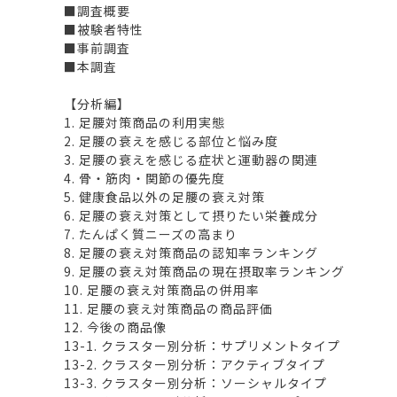
■調査概要
■被験者特性
■事前調査
■本調査
【分析編】
1. 足腰対策商品の利用実態
2. 足腰の衰えを感じる部位と悩み度
3. 足腰の衰えを感じる症状と運動器の関連
4. 骨・筋肉・関節の優先度
5. 健康食品以外の足腰の衰え対策
6. 足腰の衰え対策として摂りたい栄養成分
7. たんぱく質ニーズの高まり
8. 足腰の衰え対策商品の認知率ランキング
9. 足腰の衰え対策商品の現在摂取率ランキング
10. 足腰の衰え対策商品の併用率
11. 足腰の衰え対策商品の商品評価
12. 今後の商品像
13-1. クラスター別分析：サプリメントタイプ
13-2. クラスター別分析：アクティブタイプ
13-3. クラスター別分析：ソーシャルタイプ