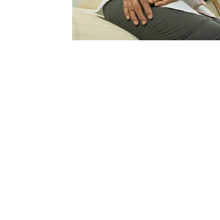
原料・素材
業務用
通販
食品添加物
美容室・サロン
R&D
海外
海外
Pharmaceuticals & Medical
Chemical
患者調査
デジタル・Dtx
ファイン・
ドクター調査
その他
プラスチッ
モダリティ
農薬・農業
がん
電子材料
精神神経
自動車
呼吸器・免疫
ライフサイ
骨・関節
CDMO
循環器・代謝
戦略
泌尿器・婦人
海外
戦略
その他
調査の種類から探す
市場調査
消費者調査
戦略調査
素材・原料・R&D調査