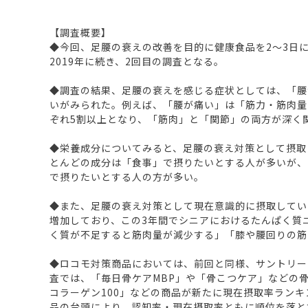
【調査概要】
◆今回、足腰の衰えの改善を目的に健康食品を2～3日に
2019年に続き、2回目の調査となる。
◆調査の結果、足腰の衰えを感じる症状としては、「腰
いがみられた。例えば、「腰が痛い」は「筋力・筋肉量
ぞれ5割以上となり、「筋肉」と「関節」の両方が深く
◆栄養成分についてみると、足腰の衰え対策として摂取
とんどの成分は「食事」で摂りたいとする人が多いが、
で摂りたいとする人の方が多い。
◆また、足腰の衰え対策として現在意識的に摂取している
増加しており、この3年間でシニアにおけるたんぱく質
く質が不足すると筋肉量が減少する」「膝や腰回りの筋
◆ロコモ対策商品においては、前回と同様、サントリー
査では、「毎日骨ケアMBP」や「骨こつケア」などの
コラーゲン100」などの商品が新たに現在摂取率ラン
品の台頭により、認知率・現在摂取率ともに順位を落と