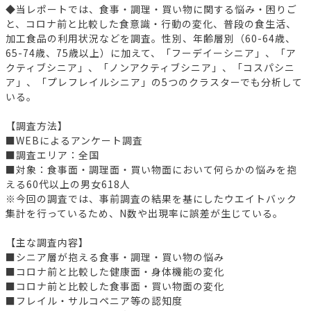
◆当レポートでは、食事・調理・買い物に関する悩み・困りご
と、コロナ前と比較した食意識・行動の変化、普段の食生活、
加工食品の利用状況などを調査。性別、年齢層別（60-64歳、
65-74歳、75歳以上）に加えて、「フーデイーシニア」、「ア
クティブシニア」、「ノンアクティブシニア」、「コスパシニ
ア」、「プレフレイルシニア」の5つのクラスターでも分析して
いる。
【調査方法】
■WEBによるアンケート調査
■調査エリア：全国
■対象：食事面・調理面・買い物面において何らかの悩みを抱
える60代以上の男女618人
※今回の調査では、事前調査の結果を基にしたウエイトバック
集計を行っているため、N数や出現率に誤差が生じている。
【主な調査内容】
■シニア層が抱える食事・調理・買い物の悩み
■コロナ前と比較した健康面・身体機能の変化
■コロナ前と比較した食事面・買い物面の変化
■フレイル・サルコペニア等の認知度