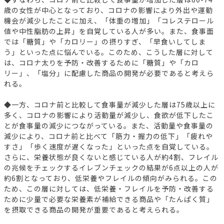
歳の女性が中心となっており、コロナの影響により外出や運動
機会が減少したことに加え、「体重の増加」「コレステロール
値や中性脂肪の上昇」を自覚している人が多い。また、食事面
では「糖質」や「カロリー」の摂りすぎ、「早食いしてしま
う」といった点に悩んでいる。このため、こうした層に対して
は、コロナ太りを予防・改善するために「糖質」や「カロ
リー」、「塩分」に配慮した商品の開発が必要であると考えら
れる。
◆一方、コロナ前と比較して食事量が減少した層は75歳以上に
多く、コロナの影響により活動量が減少し、食欲が低下したこ
とが食事量の減少につながっている。また、活動量や食事量の
減少により、コロナ前と比べて「筋力・握力の低下」「疲れや
すさ」「歩く速度が遅くなった」といった点を自覚している。
さらに、栄養状態が良くないと感じている人が約4割、フレイル
の兆候をチェックするイレブンチェックの結果が6点以上の人が
約6割となっており、低栄養やフレイルの傾向がみられる。この
ため、この層に対しては、低栄養・フレイルを予防・改善する
ために少量で必要な栄養素が補給できる商品や「たんぱく質」
を摂取できる商品の開発が重要であると考えられる。