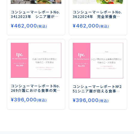
コンシューマーレポートNo.
コンシューマーレポートNo.
341
2023年 シニア層が抱
362
2024年 完全栄養食の
える食事の問題点と今後の
摂取実態とニーズ（第１
¥
462,000
¥
462,000
ニーズを探る（第3弾）
－食
弾）
ー「どうせ食べるなら
(税込)
(税込)
生活の悩みはコロナ禍から
健康的に」完全栄養食への
物価高騰に、悩みを解決す
スイッチと高い継続意向の
る商品とは？－
インサイトとはー
コンシューマーレポートNo.
コンシューマーレポート№2
269
介護における食事の実態
51
シニア層が抱える食事の
と今後のニーズを探る
―介
問題点と今後のニーズを探
¥
396,000
護する側の悩み・問題点に
¥
396,000
る
―シニア層の食事問題と
(税込)
(税込)
応じたマーケティング戦略
今後のマーケティング戦略
を提案！―
を提示！―