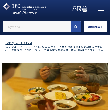
詳細検索
←戻る
詳細検索
HOME
Health & Food
コンシューマーレポートNo.3092021年 シニア層が抱える食事の問題点と今後の
ニーズを探る―“コロナ”によって食意識や健康意識、購買行動はどう変化したか
―
業界で選ぶ
カテゴリで選ぶ