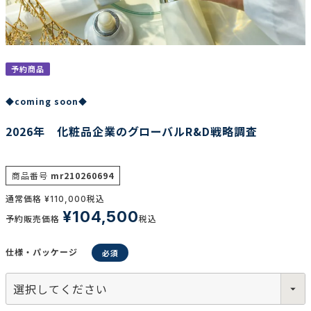
調査の種類で選ぶ
予約商品
◆coming soon◆
2026年 化粧品企業のグローバルR&D戦略調査
リセット
検索する
商品番号
mr210260694
通常価格
税込
¥
110,000
¥
104,500
予約販売価格
税込
仕様・パッケージ