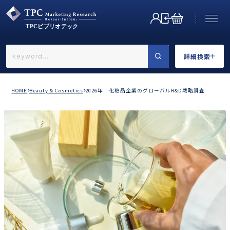
詳細検索
←戻る
詳細検索
HOME
Beauty & Cosmetics
2026年 化粧品企業のグローバルR&D戦略調査
業界で選ぶ
カテゴリで選ぶ