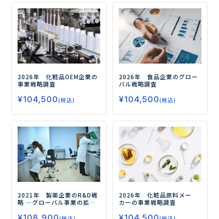
2026年 化粧品OEM企業の
2026年 食品企業のグロー
事業戦略調査
バル戦略調査
¥
104,500
¥
104,500
(税込)
(税込)
2021年 製薬企業のR&D戦
2026年 化粧品原料メー
略
―グローバル事業の拡大
カーの事業戦略調査
に注力する各社のR&D戦略
¥
108,900
―
¥
104,500
(税込)
(税込)